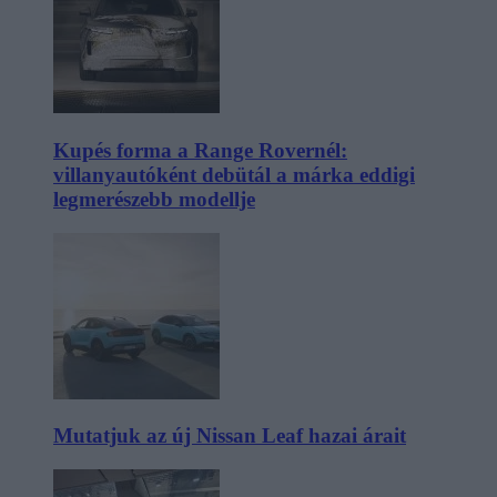
Kupés forma a Range Rovernél:
villanyautóként debütál a márka eddigi
legmerészebb modellje
Mutatjuk az új Nissan Leaf hazai árait