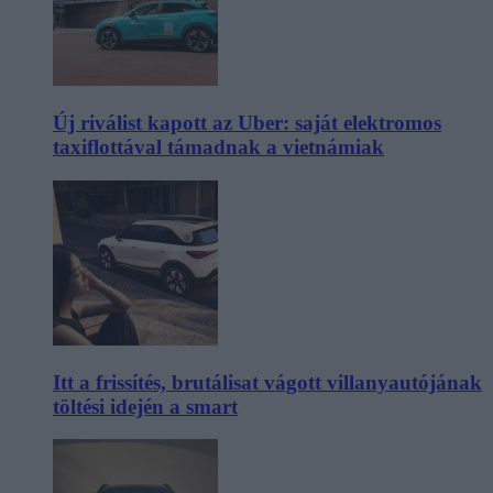
Új riválist kapott az Uber: saját elektromos
taxiflottával támadnak a vietnámiak
Itt a frissítés, brutálisat vágott villanyautójának
töltési idején a smart