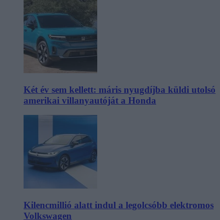
Két év sem kellett: máris nyugdíjba küldi utolsó
amerikai villanyautóját a Honda
Kilencmillió alatt indul a legolcsóbb elektromos
Volkswagen