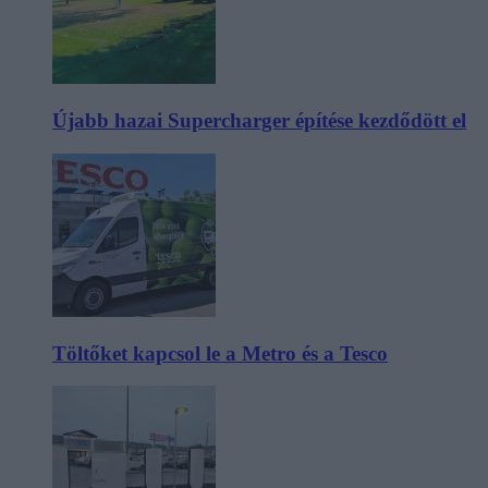
Újabb hazai Supercharger építése kezdődött el
Töltőket kapcsol le a Metro és a Tesco