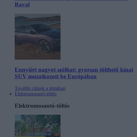
Raval
Ennyiért nagyot szólhat: gyorsan tölthető kínai
SUV mutatkozott be Európában
További cikkek a témában
Elektromosautó-töltés
Elektromosautó-töltés