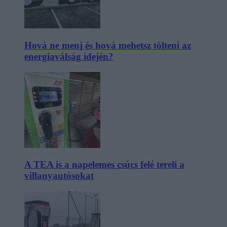
Hová ne menj és hová mehetsz tölteni az
energiaválság idején?
A TEA is a napelemes csúcs felé tereli a
villanyautósokat