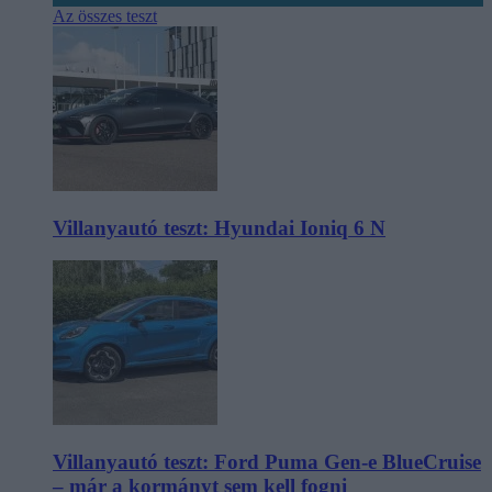
Az összes teszt
Villanyautó teszt: Hyundai Ioniq 6 N
Villanyautó teszt: Ford Puma Gen-e BlueCruise
– már a kormányt sem kell fogni