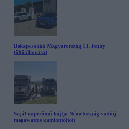
Bekapcsolták Magyarország 13. Ionity
töltőállomását
Saját naperőmű hajtja Németország vadiúj
megawattos kamiontöltőit