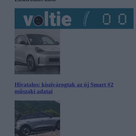
Hivatalos: kiszivárogtak az új Smart #2
műszaki adatai