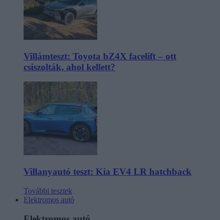
Villámteszt: Toyota bZ4X facelift – ott
csiszolták, ahol kellett?
Villanyautó teszt: Kia EV4 LR hatchback
További tesztek
Elektromos autó
Elektromos autó