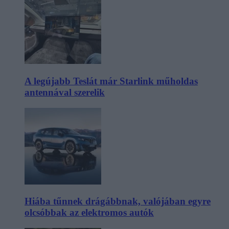
A legújabb Teslát már Starlink műholdas
antennával szerelik
Hiába tűnnek drágábbnak, valójában egyre
olcsóbbak az elektromos autók