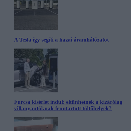
A Tesla így segíti a hazai áramhálózatot
Furcsa kísérlet indul: eltűnhetnek a kizárólag
villanyautóknak fenntartott töltőhelyek?