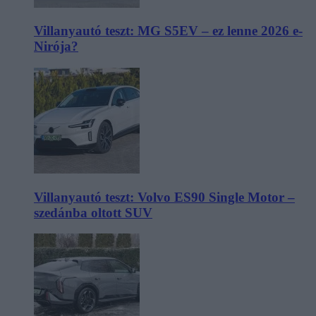
Villanyautó teszt: MG S5EV – ez lenne 2026 e-
Nirója?
Villanyautó teszt: Volvo ES90 Single Motor –
szedánba oltott SUV