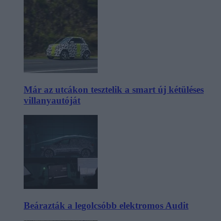
Már az utcákon tesztelik a smart új kétüléses
villanyautóját
Beárazták a legolcsóbb elektromos Audit