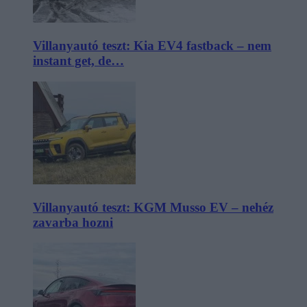
Villanyautó teszt: Kia EV4 fastback – nem
instant get, de…
Villanyautó teszt: KGM Musso EV – nehéz
zavarba hozni