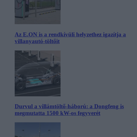
Az E.ON is a rendkívüli helyzethez igazítja a
villanyautó-töltőit
Durvul a villámtöltő-háború: a Dongfeng is
megmutatta 1500 kW-os fegyverét