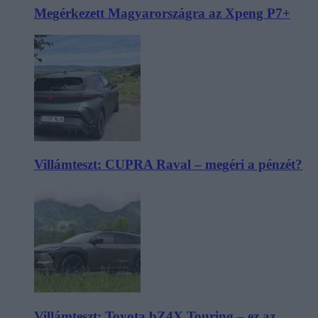
Megérkezett Magyarországra az Xpeng P7+
Villámteszt: CUPRA Raval – megéri a pénzét?
Villámteszt: Toyota bZ4X Touring – ez az,