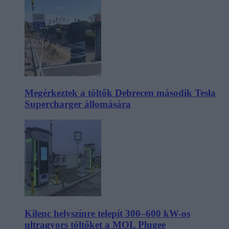
Megérkeztek a töltők Debrecen második Tesla
Supercharger állomására
Kilenc helyszínre telepít 300–600 kW-os
ultragyors töltőket a MOL Plugee