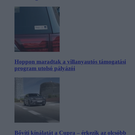
Hoppon maradtak a villanyautós támogatási
program utolsó pályázói
Bővíti kínálatát a Cupra – érkezik az olcsóbb