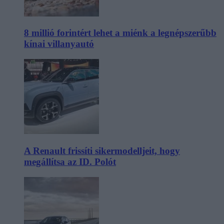
8 millió forintért lehet a miénk a legnépszerűbb
kínai villanyautó
A Renault frissíti sikermodelljeit, hogy
megállítsa az ID. Polót