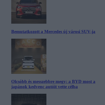
Bemutatkozott a Mercedes új városi SUV-ja
Olcsóbb és messzebbre megy: a BYD most a
japánok kedvenc autóit vette célba