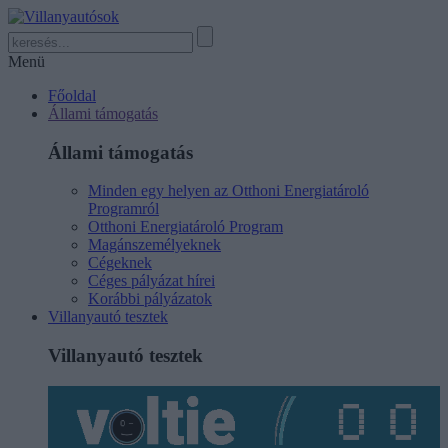
Menü
Főoldal
Állami támogatás
Állami támogatás
Minden egy helyen az Otthoni Energiatároló
Programról
Otthoni Energiatároló Program
Magánszemélyeknek
Cégeknek
Céges pályázat hírei
Korábbi pályázatok
Villanyautó tesztek
Villanyautó tesztek