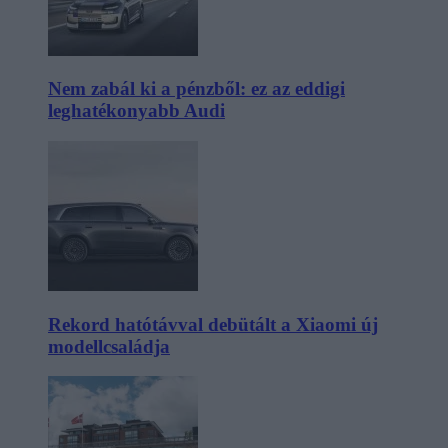
Nem zabál ki a pénzből: ez az eddigi
leghatékonyabb Audi
Rekord hatótávval debütált a Xiaomi új
modellcsaládja