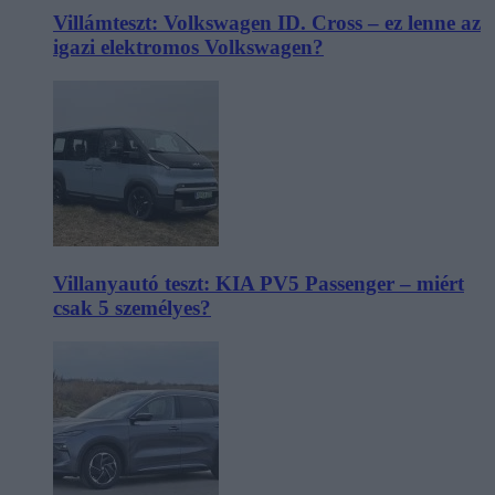
Villámteszt: Volkswagen ID. Cross – ez lenne az
igazi elektromos Volkswagen?
Villanyautó teszt: KIA PV5 Passenger – miért
csak 5 személyes?