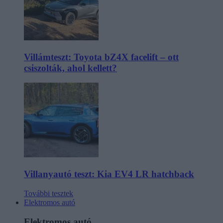
Villámteszt: Toyota bZ4X facelift – ott
csiszolták, ahol kellett?
Villanyautó teszt: Kia EV4 LR hatchback
További tesztek
Elektromos autó
Elektromos autó