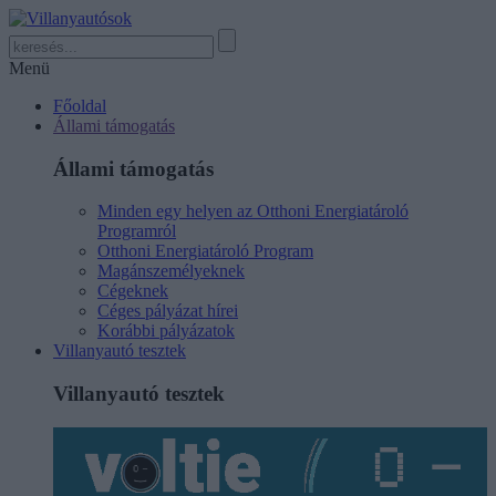
Menü
Főoldal
Állami támogatás
Állami támogatás
Minden egy helyen az Otthoni Energiatároló
Programról
Otthoni Energiatároló Program
Magánszemélyeknek
Cégeknek
Céges pályázat hírei
Korábbi pályázatok
Villanyautó tesztek
Villanyautó tesztek