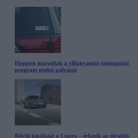
Hoppon maradtak a villanyautós támogatási
program utolsó pályázói
Bővíti kínálatát a Cupra – érkezik az olcsóbb