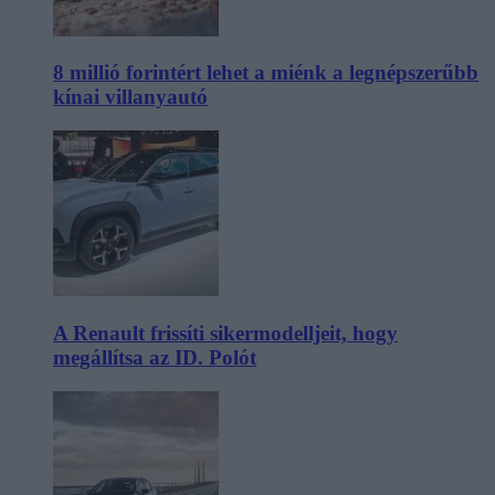
8 millió forintért lehet a miénk a legnépszerűbb
kínai villanyautó
A Renault frissíti sikermodelljeit, hogy
megállítsa az ID. Polót