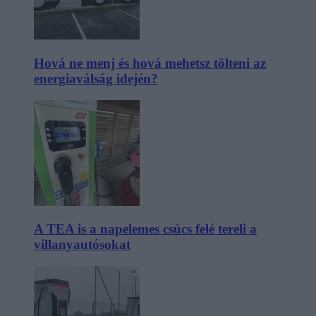
Hová ne menj és hová mehetsz tölteni az
energiaválság idején?
A TEA is a napelemes csúcs felé tereli a
villanyautósokat