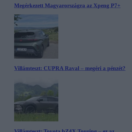
Megérkezett Magyarországra az Xpeng P7+
Villámteszt: CUPRA Raval – megéri a pénzét?
Villámteszt: Toyota bZ4X Touring – ez az,