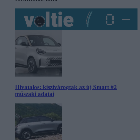
Hivatalos: kiszivárogtak az új Smart #2
műszaki adatai