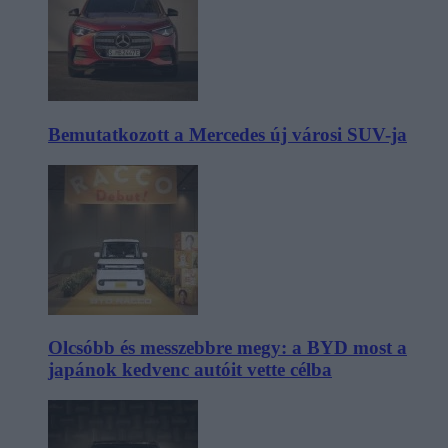
Bemutatkozott a Mercedes új városi SUV-ja
Olcsóbb és messzebbre megy: a BYD most a
japánok kedvenc autóit vette célba