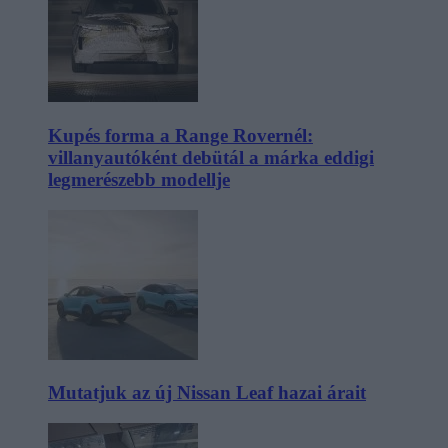
Kupés forma a Range Rovernél:
villanyautóként debütál a márka eddigi
legmerészebb modellje
Mutatjuk az új Nissan Leaf hazai árait