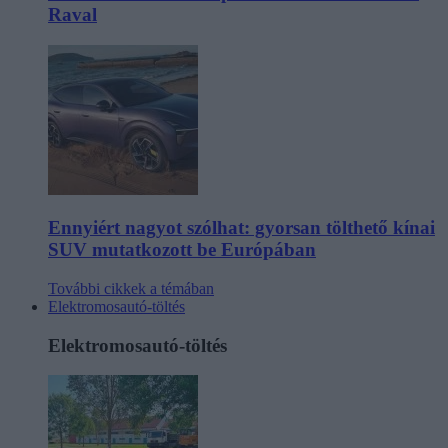
Raval
Ennyiért nagyot szólhat: gyorsan tölthető kínai
SUV mutatkozott be Európában
További cikkek a témában
Elektromosautó-töltés
Elektromosautó-töltés