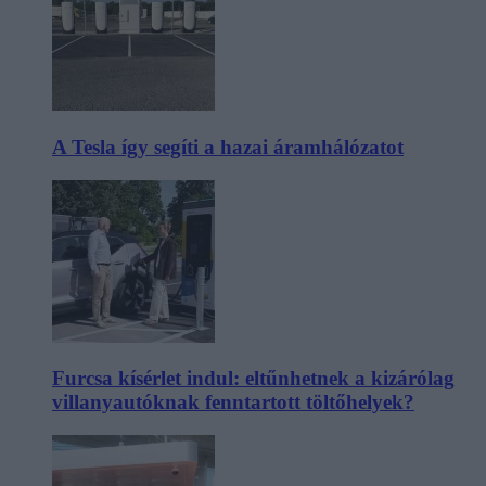
A Tesla így segíti a hazai áramhálózatot
Furcsa kísérlet indul: eltűnhetnek a kizárólag
villanyautóknak fenntartott töltőhelyek?