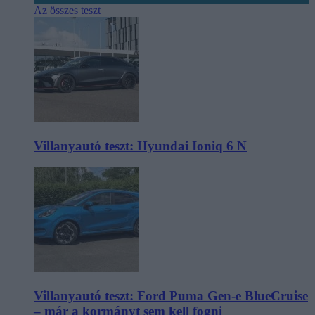
Az összes teszt
Villanyautó teszt: Hyundai Ioniq 6 N
Villanyautó teszt: Ford Puma Gen-e BlueCruise
– már a kormányt sem kell fogni