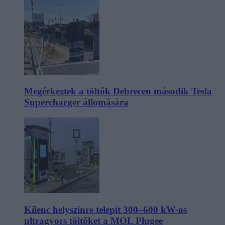
Megérkeztek a töltők Debrecen második Tesla
Supercharger állomására
Kilenc helyszínre telepít 300–600 kW-os
ultragyors töltőket a MOL Plugee