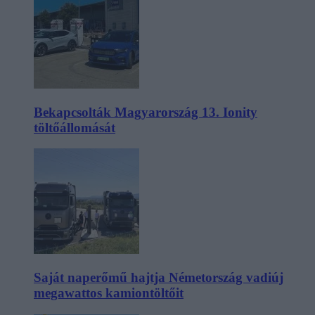
Bekapcsolták Magyarország 13. Ionity
töltőállomását
Saját naperőmű hajtja Németország vadiúj
megawattos kamiontöltőit