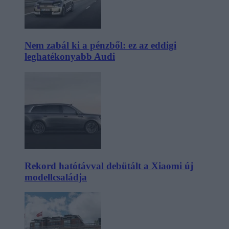
Nem zabál ki a pénzből: ez az eddigi
leghatékonyabb Audi
Rekord hatótávval debütált a Xiaomi új
modellcsaládja