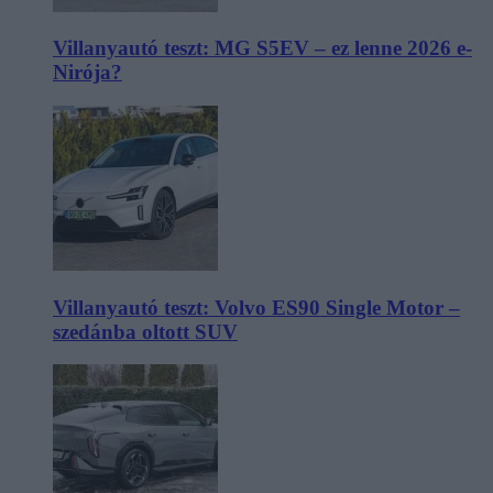
Villanyautó teszt: MG S5EV – ez lenne 2026 e-
Nirója?
Villanyautó teszt: Volvo ES90 Single Motor –
szedánba oltott SUV