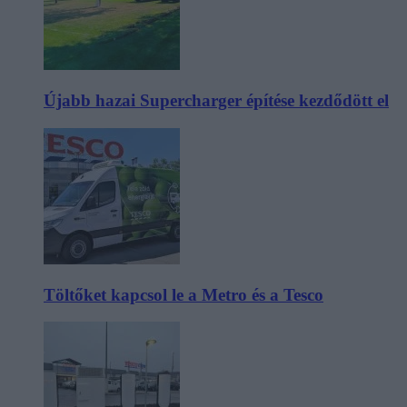
Újabb hazai Supercharger építése kezdődött el
Töltőket kapcsol le a Metro és a Tesco