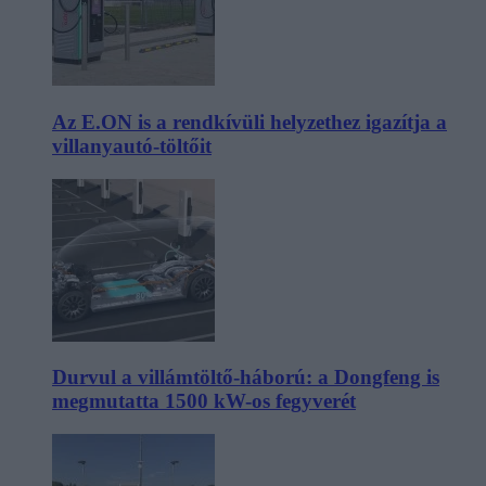
Az E.ON is a rendkívüli helyzethez igazítja a
villanyautó-töltőit
Durvul a villámtöltő-háború: a Dongfeng is
megmutatta 1500 kW-os fegyverét