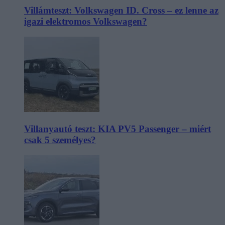
Villámteszt: Volkswagen ID. Cross – ez lenne az
igazi elektromos Volkswagen?
Villanyautó teszt: KIA PV5 Passenger – miért
csak 5 személyes?