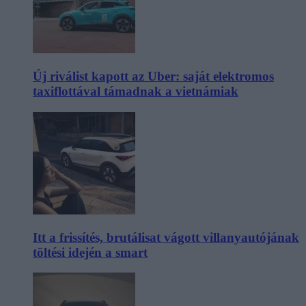
Új riválist kapott az Uber: saját elektromos
taxiflottával támadnak a vietnámiak
Itt a frissítés, brutálisat vágott villanyautójának
töltési idején a smart