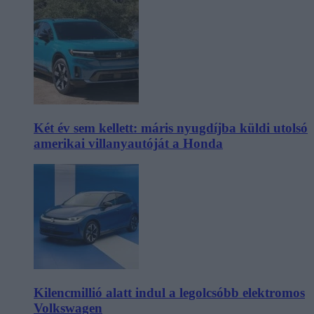
Két év sem kellett: máris nyugdíjba küldi utolsó
amerikai villanyautóját a Honda
Kilencmillió alatt indul a legolcsóbb elektromos
Volkswagen