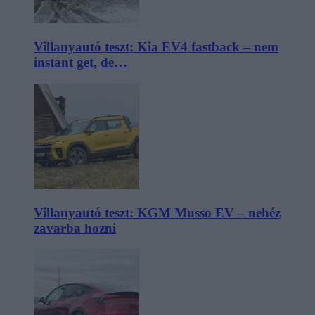
Villanyautó teszt: Kia EV4 fastback – nem
instant get, de…
Villanyautó teszt: KGM Musso EV – nehéz
zavarba hozni