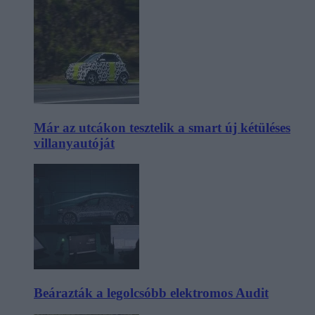
Már az utcákon tesztelik a smart új kétüléses
villanyautóját
Beárazták a legolcsóbb elektromos Audit