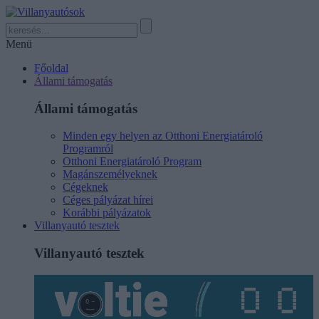
Menü
Főoldal
Állami támogatás
Állami támogatás
Minden egy helyen az Otthoni Energiatároló
Programról
Otthoni Energiatároló Program
Magánszemélyeknek
Cégeknek
Céges pályázat hírei
Korábbi pályázatok
Villanyautó tesztek
Villanyautó tesztek