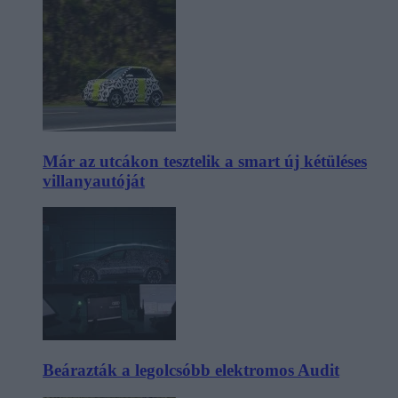
Már az utcákon tesztelik a smart új kétüléses
villanyautóját
Beárazták a legolcsóbb elektromos Audit