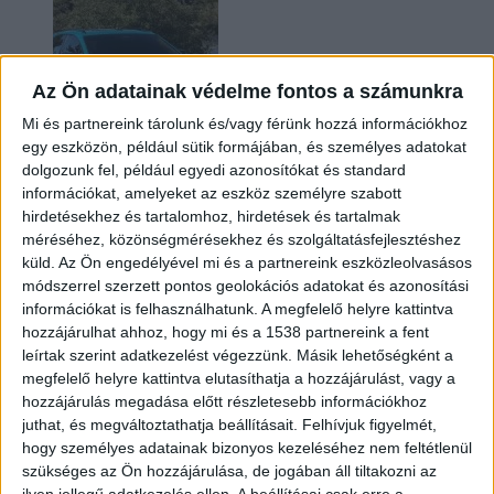
Az Ön adatainak védelme fontos a számunkra
Mi és partnereink tárolunk és/vagy férünk hozzá információkhoz
egy eszközön, például sütik formájában, és személyes adatokat
dolgozunk fel, például egyedi azonosítókat és standard
információkat, amelyeket az eszköz személyre szabott
Két év sem kellett: máris nyugdíjba küldi utolsó
hirdetésekhez és tartalomhoz, hirdetések és tartalmak
amerikai villanyautóját a Honda
méréséhez, közönségmérésekhez és szolgáltatásfejlesztéshez
küld.
Az Ön engedélyével mi és a partnereink eszközleolvasásos
módszerrel szerzett pontos geolokációs adatokat és azonosítási
információkat is felhasználhatunk. A megfelelő helyre kattintva
hozzájárulhat ahhoz, hogy mi és a 1538 partnereink a fent
leírtak szerint adatkezelést végezzünk. Másik lehetőségként a
megfelelő helyre kattintva elutasíthatja a hozzájárulást, vagy a
hozzájárulás megadása előtt részletesebb információkhoz
juthat, és megváltoztathatja beállításait.
Felhívjuk figyelmét,
hogy személyes adatainak bizonyos kezeléséhez nem feltétlenül
Kilencmillió alatt indul a legolcsóbb elektromos
szükséges az Ön hozzájárulása, de jogában áll tiltakozni az
Volkswagen
ilyen jellegű adatkezelés ellen. A beállításai csak erre a