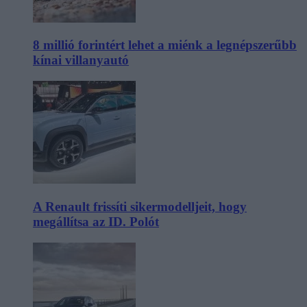
8 millió forintért lehet a miénk a legnépszerűbb
kínai villanyautó
A Renault frissíti sikermodelljeit, hogy
megállítsa az ID. Polót