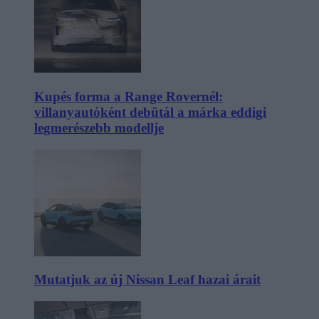
Kupés forma a Range Rovernél:
villanyautóként debütál a márka eddigi
legmerészebb modellje
Mutatjuk az új Nissan Leaf hazai árait