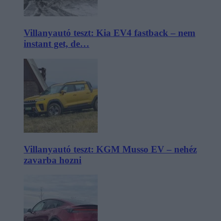
Villanyautó teszt: Kia EV4 fastback – nem
instant get, de…
Villanyautó teszt: KGM Musso EV – nehéz
zavarba hozni