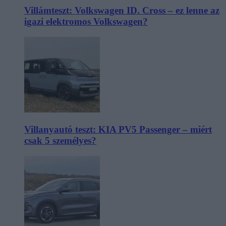
Villámteszt: Volkswagen ID. Cross – ez lenne az
igazi elektromos Volkswagen?
Villanyautó teszt: KIA PV5 Passenger – miért
csak 5 személyes?