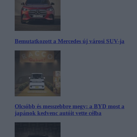
Bemutatkozott a Mercedes új városi SUV-ja
Olcsóbb és messzebbre megy: a BYD most a
japánok kedvenc autóit vette célba