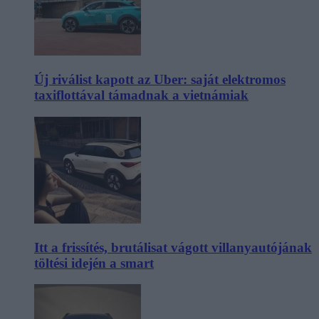
Új riválist kapott az Uber: saját elektromos
taxiflottával támadnak a vietnámiak
Itt a frissítés, brutálisat vágott villanyautójának
töltési idején a smart