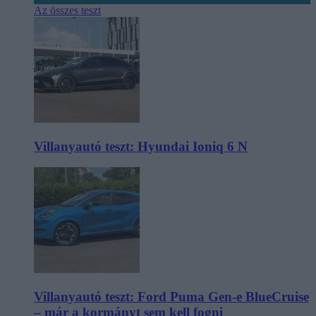
Az összes teszt
Villanyautó teszt: Hyundai Ioniq 6 N
Villanyautó teszt: Ford Puma Gen-e BlueCruise
– már a kormányt sem kell fogni