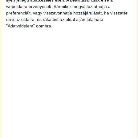
weboldalra érvényesek. Bármikor megváltoztathatja a
preferenciáit, vagy visszavonhatja hozzájárulását, ha visszatér
erre az oldalra, és rákattint az oldal alján található
"Adatvédelem" gombra.
Hoppon maradtak a villanyautós támogatási
program utolsó pályázói
Bővíti kínálatát a Cupra – érkezik az olcsóbb