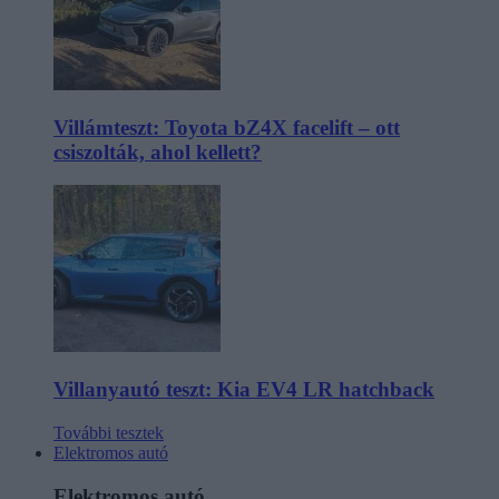
Villámteszt: Toyota bZ4X facelift – ott
csiszolták, ahol kellett?
Villanyautó teszt: Kia EV4 LR hatchback
További tesztek
Elektromos autó
Elektromos autó