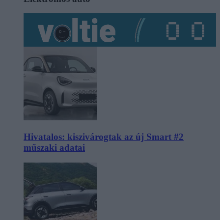
Hivatalos: kiszivárogtak az új Smart #2
műszaki adatai