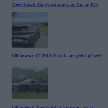
Megérkezett Magyarországra az Xpeng P7+
Villámteszt: CUPRA Raval – megéri a pénzét?
Villámteszt: Toyota bZ4X Touring – ez az,