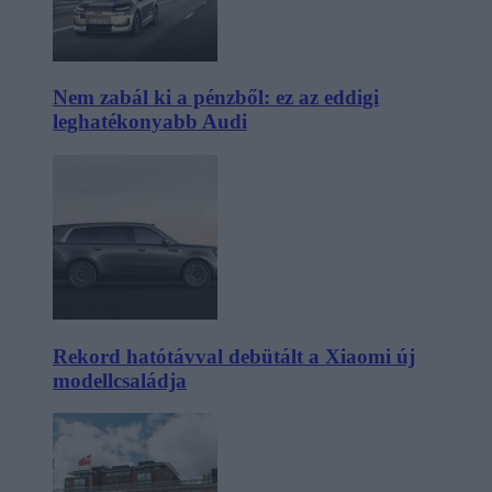
Nem zabál ki a pénzből: ez az eddigi
leghatékonyabb Audi
Rekord hatótávval debütált a Xiaomi új
modellcsaládja