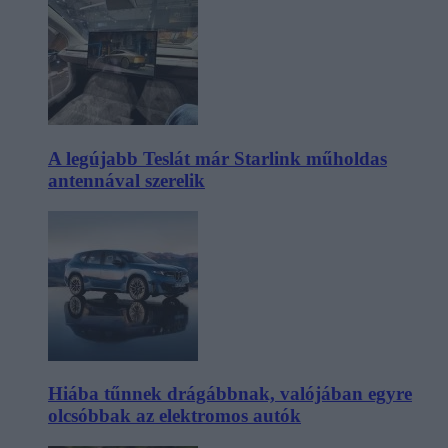
A legújabb Teslát már Starlink műholdas
antennával szerelik
Hiába tűnnek drágábbnak, valójában egyre
olcsóbbak az elektromos autók