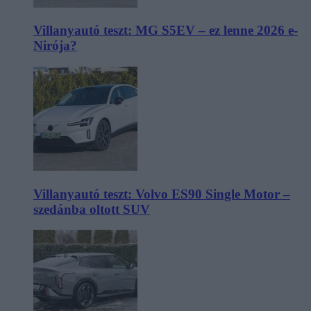
Villanyautó teszt: MG S5EV – ez lenne 2026 e-
Nirója?
Villanyautó teszt: Volvo ES90 Single Motor –
szedánba oltott SUV