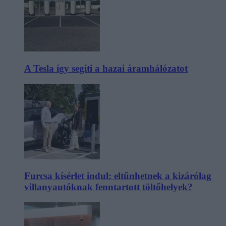
A Tesla így segíti a hazai áramhálózatot
Furcsa kísérlet indul: eltűnhetnek a kizárólag
villanyautóknak fenntartott töltőhelyek?