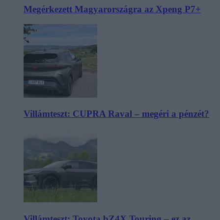
Megérkezett Magyarországra az Xpeng P7+
Villámteszt: CUPRA Raval – megéri a pénzét?
Villámteszt: Toyota bZ4X Touring – ez az,