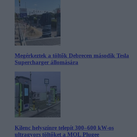
Megérkeztek a töltők Debrecen második Tesla
Supercharger állomására
Kilenc helyszínre telepít 300–600 kW-os
ultragyors töltőket a MOL Plugee