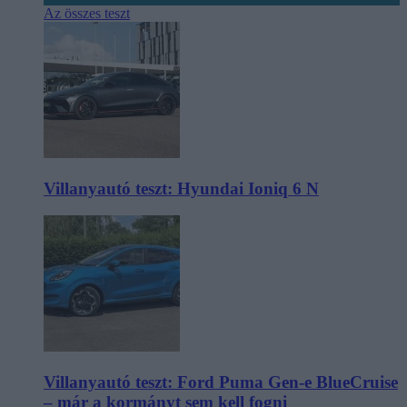
Az összes teszt
Villanyautó teszt: Hyundai Ioniq 6 N
Villanyautó teszt: Ford Puma Gen-e BlueCruise
– már a kormányt sem kell fogni