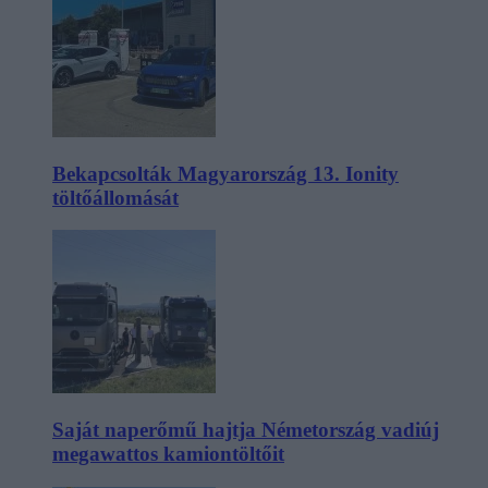
Bekapcsolták Magyarország 13. Ionity
töltőállomását
Saját naperőmű hajtja Németország vadiúj
megawattos kamiontöltőit