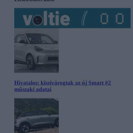
Hivatalos: kiszivárogtak az új Smart #2
műszaki adatai