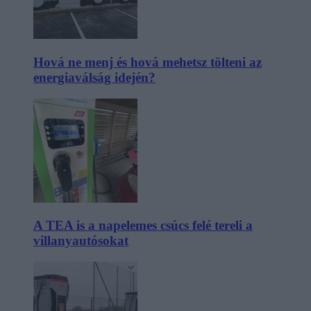
Hová ne menj és hová mehetsz tölteni az
energiaválság idején?
A TEA is a napelemes csúcs felé tereli a
villanyautósokat