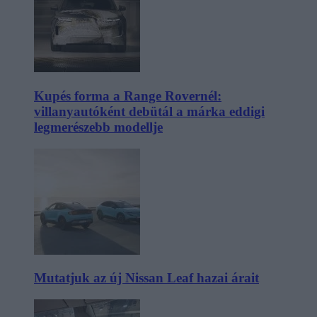
Kupés forma a Range Rovernél:
villanyautóként debütál a márka eddigi
legmerészebb modellje
Mutatjuk az új Nissan Leaf hazai árait