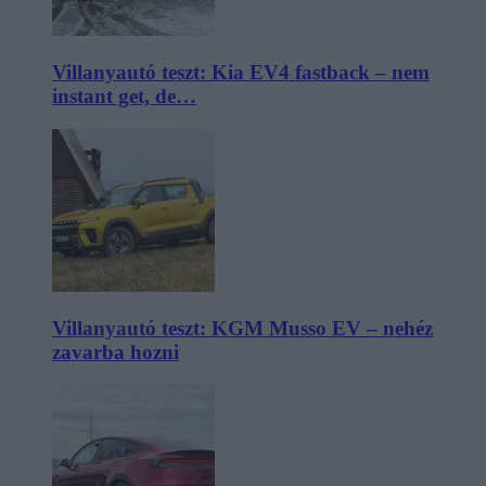
Villanyautó teszt: Kia EV4 fastback – nem
instant get, de…
Villanyautó teszt: KGM Musso EV – nehéz
zavarba hozni