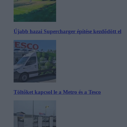
Újabb hazai Supercharger építése kezdődött el
Töltőket kapcsol le a Metro és a Tesco