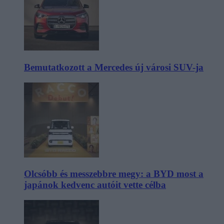
Bemutatkozott a Mercedes új városi SUV-ja
Olcsóbb és messzebbre megy: a BYD most a
japánok kedvenc autóit vette célba