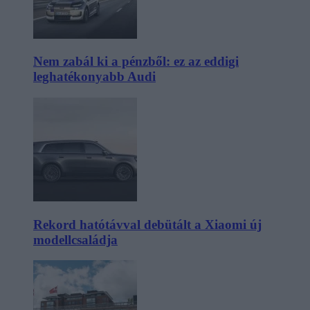
Nem zabál ki a pénzből: ez az eddigi
leghatékonyabb Audi
Rekord hatótávval debütált a Xiaomi új
modellcsaládja