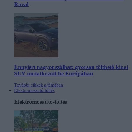
Raval
Ennyiért nagyot szólhat: gyorsan tölthető kínai
SUV mutatkozott be Európában
További cikkek a témában
Elektromosautó-töltés
Elektromosautó-töltés