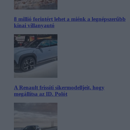
8 millió forintért lehet a miénk a legnépszerűbb
kínai villanyautó
A Renault frissíti sikermodelljeit, hogy
megállítsa az ID. Polót