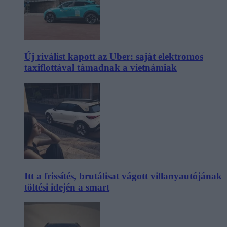
Új riválist kapott az Uber: saját elektromos
taxiflottával támadnak a vietnámiak
Itt a frissítés, brutálisat vágott villanyautójának
töltési idején a smart