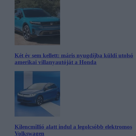
Két év sem kellett: máris nyugdíjba küldi utolsó
amerikai villanyautóját a Honda
Kilencmillió alatt indul a legolcsóbb elektromos
Volkswagen