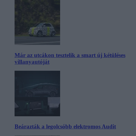
Már az utcákon tesztelik a smart új kétüléses
villanyautóját
Beárazták a legolcsóbb elektromos Audit