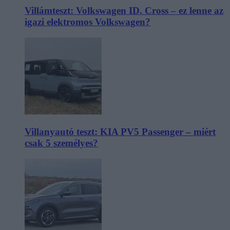
Villámteszt: Volkswagen ID. Cross – ez lenne az
igazi elektromos Volkswagen?
Villanyautó teszt: KIA PV5 Passenger – miért
csak 5 személyes?