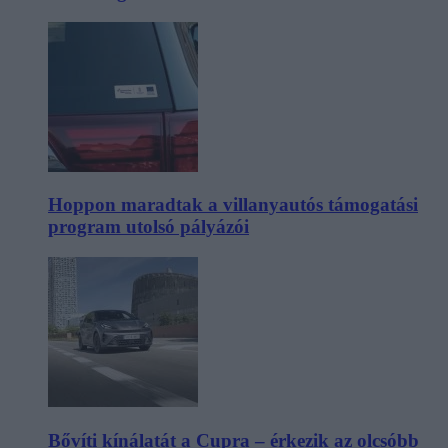
Hoppon maradtak a villanyautós támogatási
program utolsó pályázói
Bővíti kínálatát a Cupra – érkezik az olcsóbb