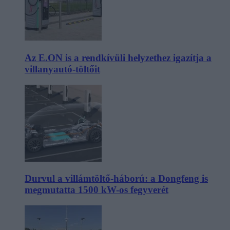
Az E.ON is a rendkívüli helyzethez igazítja a
villanyautó-töltőit
Durvul a villámtöltő-háború: a Dongfeng is
megmutatta 1500 kW-os fegyverét