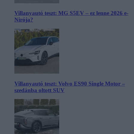
Villanyautó teszt: MG S5EV – ez lenne 2026 e-
Nirója?
Villanyautó teszt: Volvo ES90 Single Motor –
szedánba oltott SUV