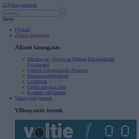
Menü
Főoldal
Állami támogatás
Állami támogatás
Minden egy helyen az Otthoni Energiatároló
Programról
Otthoni Energiatároló Program
Magánszemélyeknek
Cégeknek
Céges pályázat hírei
Korábbi pályázatok
Villanyautó tesztek
Villanyautó tesztek