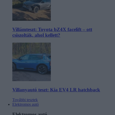
Villámteszt: Toyota bZ4X facelift – ott
csiszolták, ahol kellett?
Villanyautó teszt: Kia EV4 LR hatchback
További tesztek
Elektromos autó
Elektromos autó