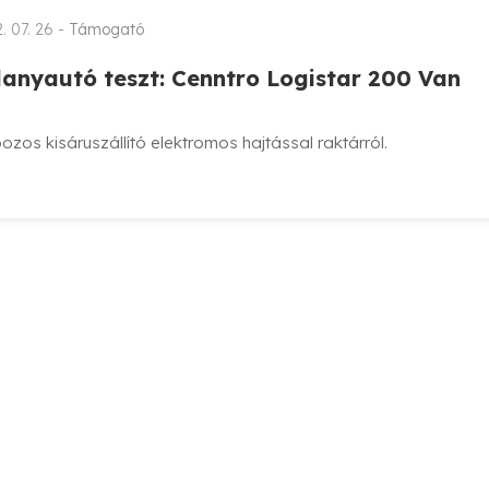
. 07. 26 -
Támogató
llanyautó teszt: Cenntro Logistar 200 Van
zos kisáruszállító elektromos hajtással raktárról.