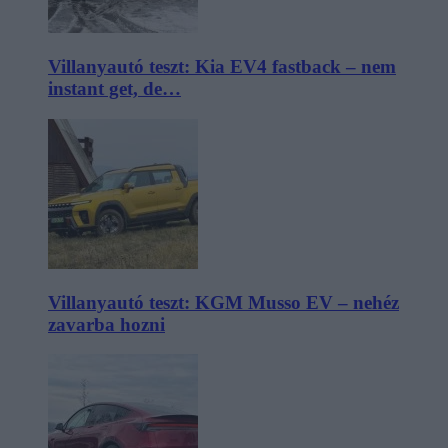
Villanyautó teszt: Kia EV4 fastback – nem
instant get, de…
Villanyautó teszt: KGM Musso EV – nehéz
zavarba hozni