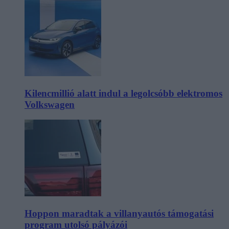
Kilencmillió alatt indul a legolcsóbb elektromos
Volkswagen
Hoppon maradtak a villanyautós támogatási
program utolsó pályázói