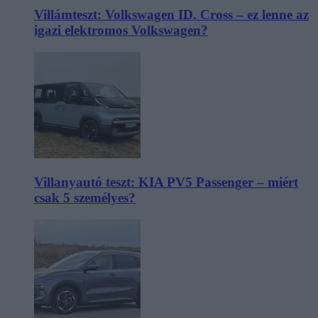
Villámteszt: Volkswagen ID. Cross – ez lenne az
igazi elektromos Volkswagen?
Villanyautó teszt: KIA PV5 Passenger – miért
csak 5 személyes?