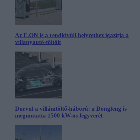
Az E.ON is a rendkívüli helyzethez igazítja a
villanyautó-töltőit
Durvul a villámtöltő-háború: a Dongfeng is
megmutatta 1500 kW-os fegyverét