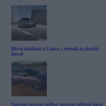
Bővíti kínálatát a Cupra – érkezik az olcsóbb
Raval
Ennyiért nagyot szólhat: gyorsan tölthető kínai