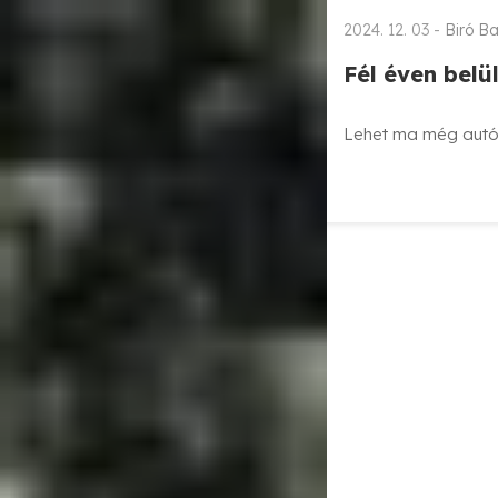
2024. 12. 03 -
Biró Ba
Fél éven belü
Lehet ma még autót 