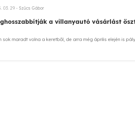
. 03. 29 -
Szűcs Gábor
ghosszabbítják a villanyautó vásárlást ös
sok maradt volna a keretből, de arra még április elején is pá