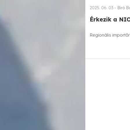
2025. 06. 03 -
Biró B
Érkezik a NI
Regionális importőr 