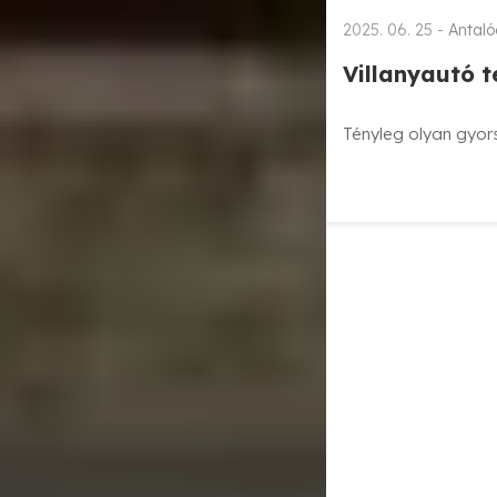
2025. 06. 25 -
Antaló
Villanyautó 
Tényleg olyan gyor