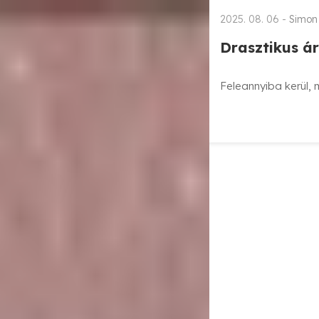
2025. 08. 06 -
Simon 
Drasztikus á
Feleannyiba kerül, m