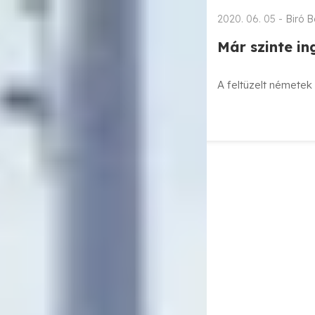
2020. 06. 05 -
Biró B
Már szinte in
A feltüzelt némete