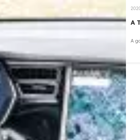
2020
A 
A ga