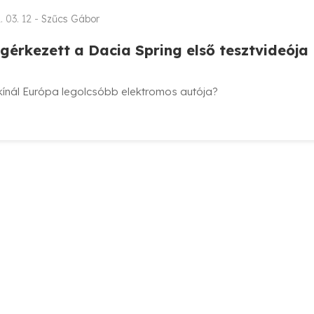
. 03. 12 -
Szűcs Gábor
gérkezett a Dacia Spring első tesztvideója
kínál Európa legolcsóbb elektromos autója?