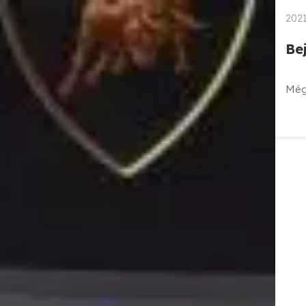
2021
Be
Még 