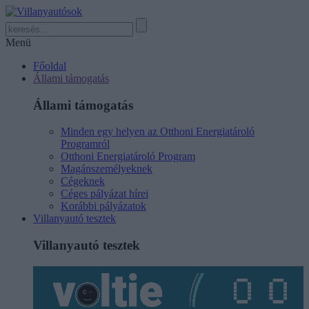
Menü
Főoldal
Állami támogatás
Állami támogatás
Minden egy helyen az Otthoni Energiatároló
Programról
Otthoni Energiatároló Program
Magánszemélyeknek
Cégeknek
Céges pályázat hírei
Korábbi pályázatok
Villanyautó tesztek
Villanyautó tesztek