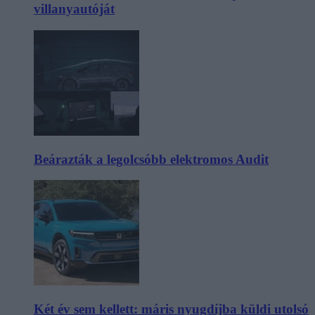
villanyautóját
Beárazták a legolcsóbb elektromos Audit
Két év sem kellett: máris nyugdíjba küldi utolsó