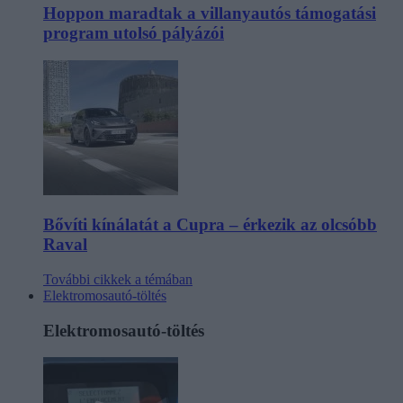
Hoppon maradtak a villanyautós támogatási
program utolsó pályázói
Bővíti kínálatát a Cupra – érkezik az olcsóbb
Raval
További cikkek a témában
Elektromosautó-töltés
Elektromosautó-töltés