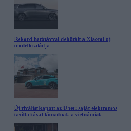
Rekord hatótávval debütált a Xiaomi új
modellcsaládja
Új riválist kapott az Uber: saját elektromos
taxiflottával támadnak a vietnámiak