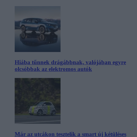
Hiába tűnnek drágábbnak, valójában egyre
olcsóbbak az elektromos autók
Már az utcákon tesztelik a smart új kétüléses