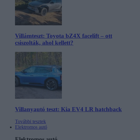
Villámteszt: Toyota bZ4X facelift – ott
csiszolták, ahol kellett?
Villanyautó teszt: Kia EV4 LR hatchback
További tesztek
Elektromos autó
Elektromos autó