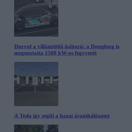
Durvul a villámtöltő-háború: a Dongfeng is
megmutatta 1500 kW-os fegyverét
A Tesla így segíti a hazai áramhálózatot