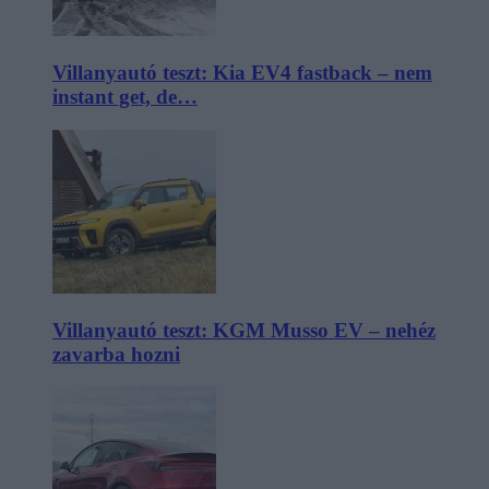
Villanyautó teszt: Kia EV4 fastback – nem
instant get, de…
Villanyautó teszt: KGM Musso EV – nehéz
zavarba hozni