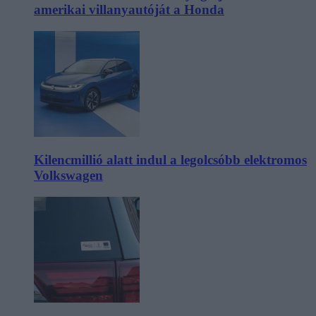
amerikai villanyautóját a Honda
Kilencmillió alatt indul a legolcsóbb elektromos
Volkswagen