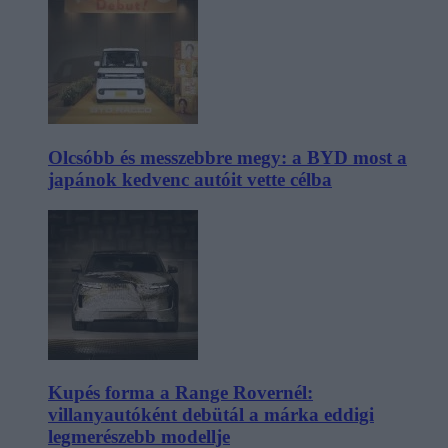
Olcsóbb és messzebbre megy: a BYD most a
japánok kedvenc autóit vette célba
Kupés forma a Range Rovernél:
villanyautóként debütál a márka eddigi
legmerészebb modellje