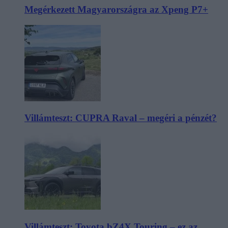
Megérkezett Magyarországra az Xpeng P7+
Villámteszt: CUPRA Raval – megéri a pénzét?
Villámteszt: Toyota bZ4X Touring – ez az,