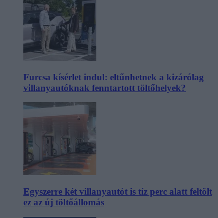
Furcsa kísérlet indul: eltűnhetnek a kizárólag
villanyautóknak fenntartott töltőhelyek?
Egyszerre két villanyautót is tíz perc alatt feltölt
ez az új töltőállomás