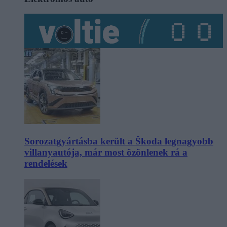
Sorozatgyártásba került a Škoda legnagyobb
villanyautója, már most özönlenek rá a
rendelések