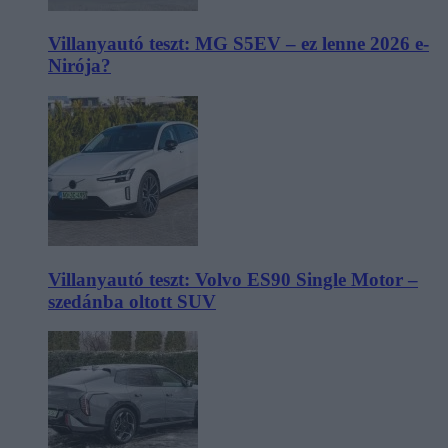
Villanyautó teszt: MG S5EV – ez lenne 2026 e-
Nirója?
Villanyautó teszt: Volvo ES90 Single Motor –
szedánba oltott SUV