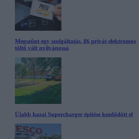
Megszűnt egy szolgáltatás, 86 privát elektromos
töltő vált nyilvánossá
Újabb hazai Supercharger építése kezdődött el