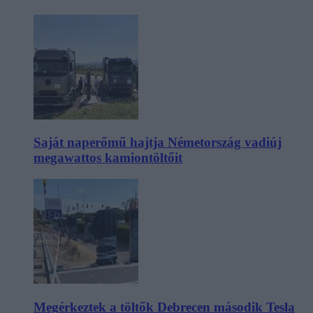
Saját naperőmű hajtja Németország vadiúj
megawattos kamiontöltőit
Megérkeztek a töltők Debrecen második Tesla