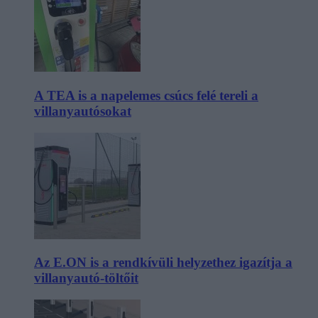
A TEA is a napelemes csúcs felé tereli a
villanyautósokat
Az E.ON is a rendkívüli helyzethez igazítja a
villanyautó-töltőit