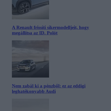
A Renault frissíti sikermodelljeit, hogy
megállítsa az ID. Polót
Nem zabál ki a pénzből: ez az eddigi
leghatékonyabb Audi