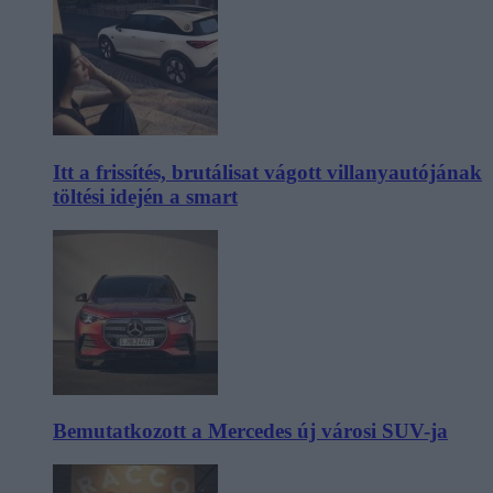
Itt a frissítés, brutálisat vágott villanyautójának
töltési idején a smart
Bemutatkozott a Mercedes új városi SUV-ja