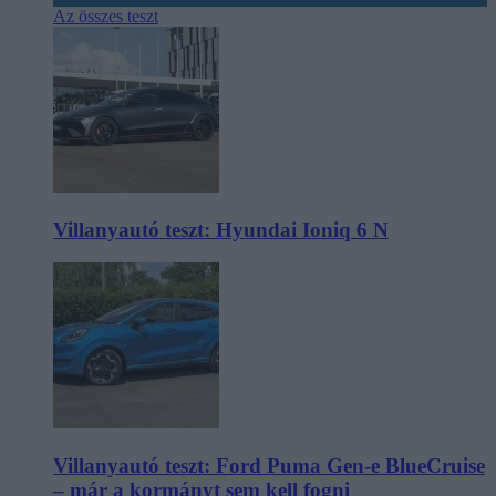
Az összes teszt
Villanyautó teszt: Hyundai Ioniq 6 N
Villanyautó teszt: Ford Puma Gen-e BlueCruise
– már a kormányt sem kell fogni