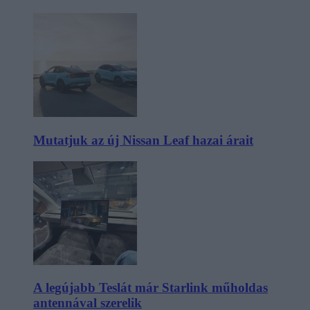
Mutatjuk az új Nissan Leaf hazai árait
A legújabb Teslát már Starlink műholdas
antennával szerelik