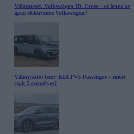
Villámteszt: Volkswagen ID. Cross – ez lenne az
igazi elektromos Volkswagen?
Villanyautó teszt: KIA PV5 Passenger – miért
csak 5 személyes?