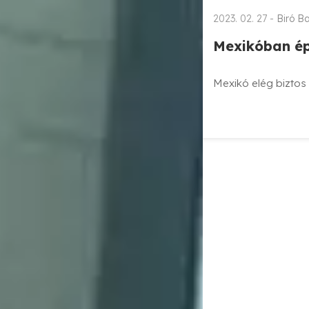
2023. 02. 27 -
Biró B
Mexikóban ép
Mexikó elég biztos 