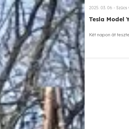
2025. 03. 06 -
Szűcs
Tesla Model Y
Két napon át teszte