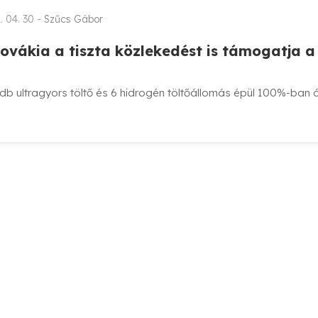
. 04. 30 -
Szűcs Gábor
lovákia a tiszta közlekedést is támogatja a 
db ultragyors töltő és 6 hidrogén töltőállomás épül 100%-ban 