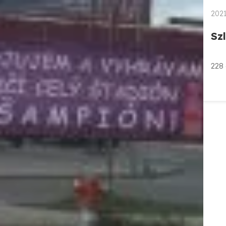
2021
Sz
228 