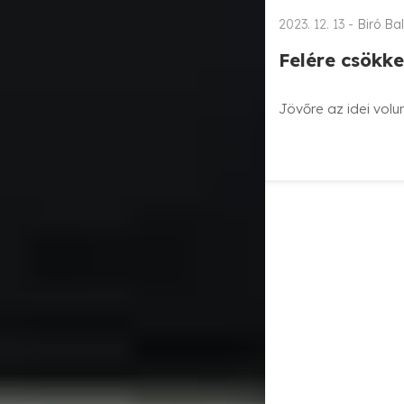
2023. 12. 13 -
Biró Ba
Felére csökk
Jövőre az idei volum