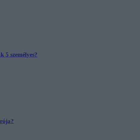
ak 5 személyes?
irója?