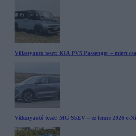
Villanyautó teszt: KIA PV5 Passenger – miért cs
Villanyautó teszt: MG S5EV – ez lenne 2026 e-N