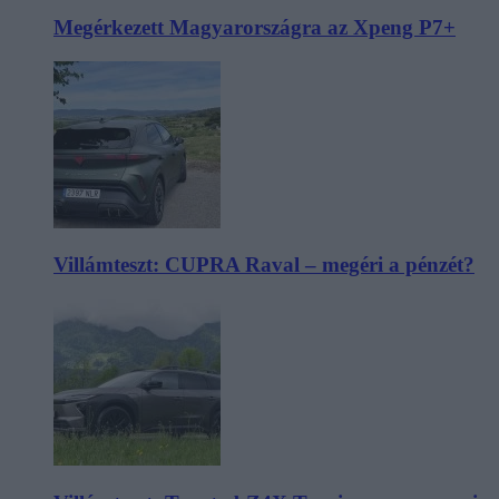
Megérkezett Magyarországra az Xpeng P7+
Villámteszt: CUPRA Raval – megéri a pénzét?