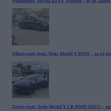
Villámteszt: Toyota bZ4X Touring – ez az, amir
Villanyautó teszt: Tesla Model Y RWD – az új s
Tartós teszt: Tesla Model Y LR RWD (2025) – egy 