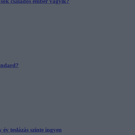
e sok családos ember vágyik?
tandard?
év teslázás szinte ingyen