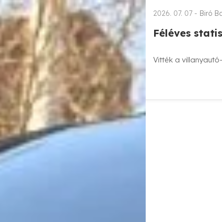
2026. 07. 07 -
Biró B
Féléves stat
Vitték a villanyaut