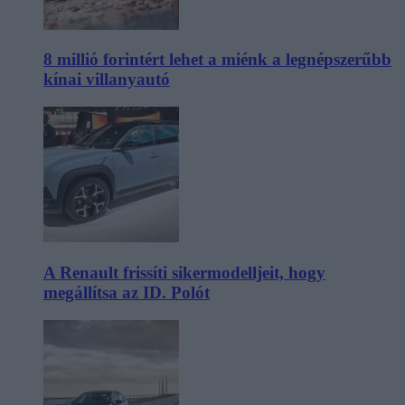
8 millió forintért lehet a miénk a legnépszerűbb
kínai villanyautó
A Renault frissíti sikermodelljeit, hogy
megállítsa az ID. Polót