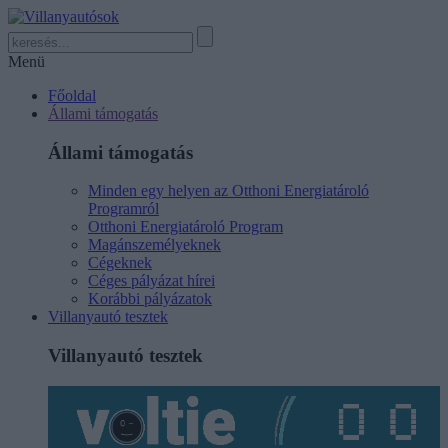
Menü
Főoldal
Állami támogatás
Állami támogatás
Minden egy helyen az Otthoni Energiatároló
Programról
Otthoni Energiatároló Program
Magánszemélyeknek
Cégeknek
Céges pályázat hírei
Korábbi pályázatok
Villanyautó tesztek
Villanyautó tesztek