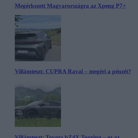
Megérkezett Magyarországra az Xpeng P7+
Villámteszt: CUPRA Raval – megéri a pénzét?
Villámteszt: Toyota bZ4X Touring – ez az,