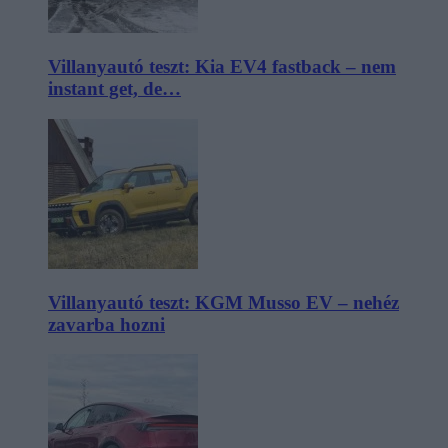
Villanyautó teszt: Kia EV4 fastback – nem
instant get, de…
Villanyautó teszt: KGM Musso EV – nehéz
zavarba hozni