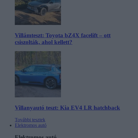
Villámteszt: Toyota bZ4X facelift – ott
csiszolták, ahol kellett?
Villanyautó teszt: Kia EV4 LR hatchback
További tesztek
Elektromos autó
Elektromos autó