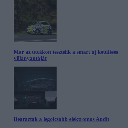
Már az utcákon tesztelik a smart új kétüléses
villanyautóját
Beárazták a legolcsóbb elektromos Audit