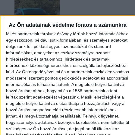
Az Ön adatainak védelme fontos a számunkra
Mi és partnereink tárolunk és/vagy férünk hozzá információkhoz
egy eszközön, például sütik formájában, és személyes adatokat
dolgozunk fel, például egyedi azonosítókat és standard
információkat, amelyeket az eszköz személyre szabott
Két év sem kellett: máris nyugdíjba küldi utolsó
hirdetésekhez és tartalomhoz, hirdetések és tartalmak
amerikai villanyautóját a Honda
méréséhez, közönségmérésekhez és szolgáltatásfejlesztéshez
küld.
Az Ön engedélyével mi és a partnereink eszközleolvasásos
módszerrel szerzett pontos geolokációs adatokat és azonosítási
információkat is felhasználhatunk. A megfelelő helyre kattintva
hozzájárulhat ahhoz, hogy mi és a 1538 partnereink a fent
leírtak szerint adatkezelést végezzünk. Másik lehetőségként a
megfelelő helyre kattintva elutasíthatja a hozzájárulást, vagy a
hozzájárulás megadása előtt részletesebb információkhoz
juthat, és megváltoztathatja beállításait.
Felhívjuk figyelmét,
hogy személyes adatainak bizonyos kezeléséhez nem feltétlenül
Kilencmillió alatt indul a legolcsóbb elektromos
szükséges az Ön hozzájárulása, de jogában áll tiltakozni az
Volkswagen
ilyen jellegű adatkezelés ellen. A beállításai csak erre a