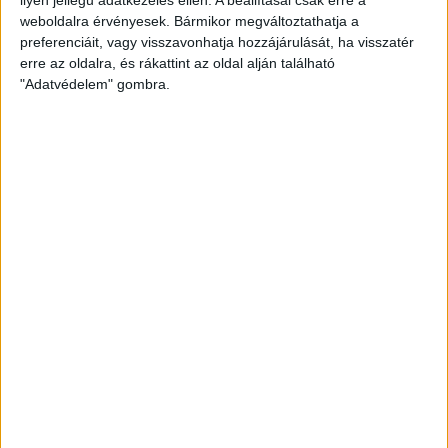
weboldalra érvényesek. Bármikor megváltoztathatja a
preferenciáit, vagy visszavonhatja hozzájárulását, ha visszatér
erre az oldalra, és rákattint az oldal alján található
"Adatvédelem" gombra.
Hoppon maradtak a villanyautós támogatási
program utolsó pályázói
Bővíti kínálatát a Cupra – érkezik az olcsóbb