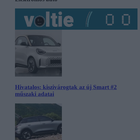
Hivatalos: kiszivárogtak az új Smart #2
műszaki adatai