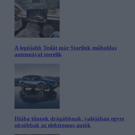
A legújabb Teslát már Starlink műholdas
antennával szerelik
Hiába tűnnek drágábbnak, valójában egyre
olcsóbbak az elektromos autók