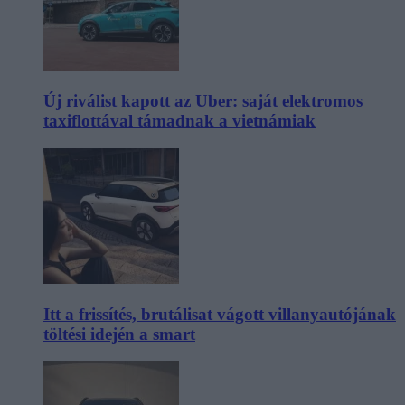
Új riválist kapott az Uber: saját elektromos
taxiflottával támadnak a vietnámiak
Itt a frissítés, brutálisat vágott villanyautójának
töltési idején a smart