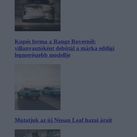
Kupés forma a Range Rovernél:
villanyautóként debütál a márka eddigi
legmerészebb modellje
Mutatjuk az új Nissan Leaf hazai árait