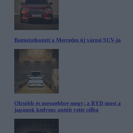
Bemutatkozott a Mercedes új városi SUV-ja
Olcsóbb és messzebbre megy: a BYD most a
japánok kedvenc autóit vette célba