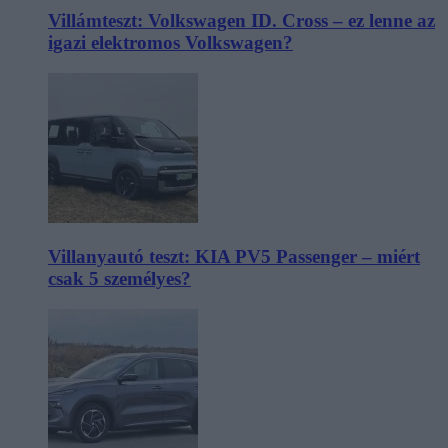
Villámteszt: Volkswagen ID. Cross – ez lenne az
igazi elektromos Volkswagen?
Villanyautó teszt: KIA PV5 Passenger – miért
csak 5 személyes?