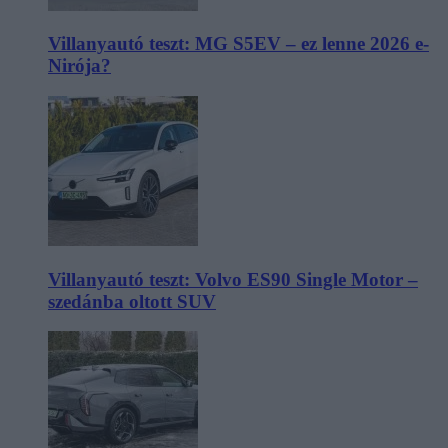
Villanyautó teszt: MG S5EV – ez lenne 2026 e-
Nirója?
Villanyautó teszt: Volvo ES90 Single Motor –
szedánba oltott SUV