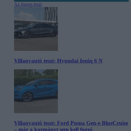
Az összes teszt
Villanyautó teszt: Hyundai Ioniq 6 N
Villanyautó teszt: Ford Puma Gen-e BlueCruise
– már a kormányt sem kell fogni