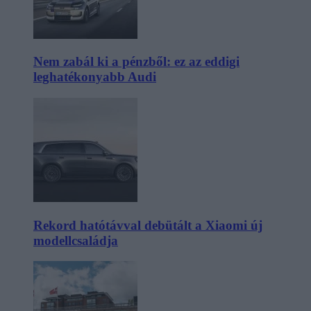
Nem zabál ki a pénzből: ez az eddigi
leghatékonyabb Audi
Rekord hatótávval debütált a Xiaomi új
modellcsaládja