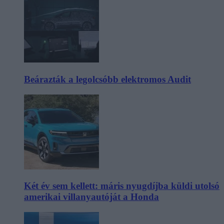
Beárazták a legolcsóbb elektromos Audit
Két év sem kellett: máris nyugdíjba küldi utolsó
amerikai villanyautóját a Honda