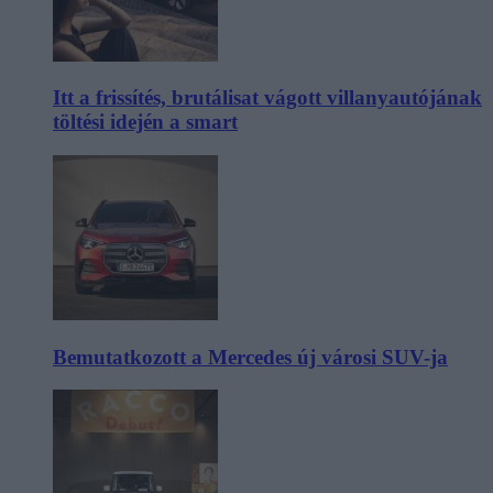
Itt a frissítés, brutálisat vágott villanyautójának
töltési idején a smart
Bemutatkozott a Mercedes új városi SUV-ja