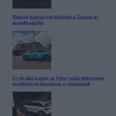
Rekord hatótávval debütált a Xiaomi új
modellcsaládja
Új riválist kapott az Uber: saját elektromos
taxiflottával támadnak a vietnámiak