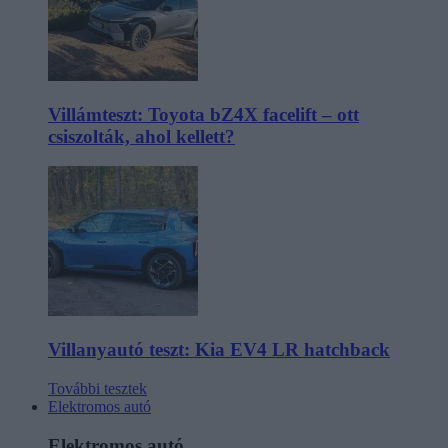
Villámteszt: Toyota bZ4X facelift – ott
csiszolták, ahol kellett?
Villanyautó teszt: Kia EV4 LR hatchback
További tesztek
Elektromos autó
Elektromos autó