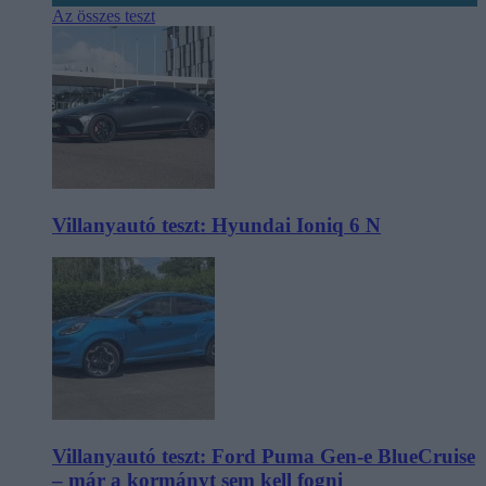
Az összes teszt
Villanyautó teszt: Hyundai Ioniq 6 N
Villanyautó teszt: Ford Puma Gen-e BlueCruise
– már a kormányt sem kell fogni