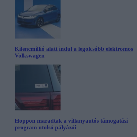
Kilencmillió alatt indul a legolcsóbb elektromos
Volkswagen
Hoppon maradtak a villanyautós támogatási
program utolsó pályázói