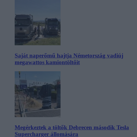
Saját naperőmű hajtja Németország vadiúj
megawattos kamiontöltőit
Megérkeztek a töltők Debrecen második Tesla
Supercharger állomására