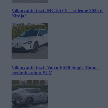
Villanyautó teszt: MG S5EV – ez lenne 2026 e-
Nirója?
Villanyautó teszt: Volvo ES90 Single Motor –
szedánba oltott SUV