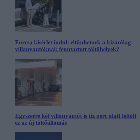
Furcsa kísérlet indul: eltűnhetnek a kizárólag
villanyautóknak fenntartott töltőhelyek?
Egyszerre két villanyautót is tíz perc alatt feltölt
ez az új töltőállomás