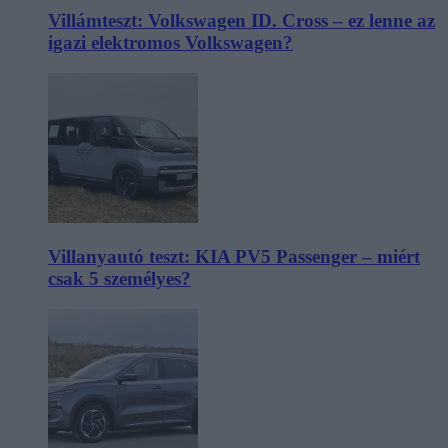
Villámteszt: Volkswagen ID. Cross – ez lenne az
igazi elektromos Volkswagen?
Villanyautó teszt: KIA PV5 Passenger – miért
csak 5 személyes?