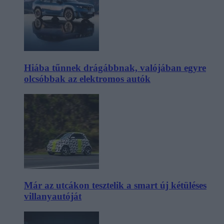
Hiába tűnnek drágábbnak, valójában egyre
olcsóbbak az elektromos autók
Már az utcákon tesztelik a smart új kétüléses
villanyautóját