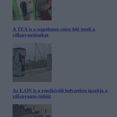
A TEA is a napelemes csúcs felé tereli a
villanyautósokat
Az E.ON is a rendkívüli helyzethez igazítja a
villanyautó-töltőit