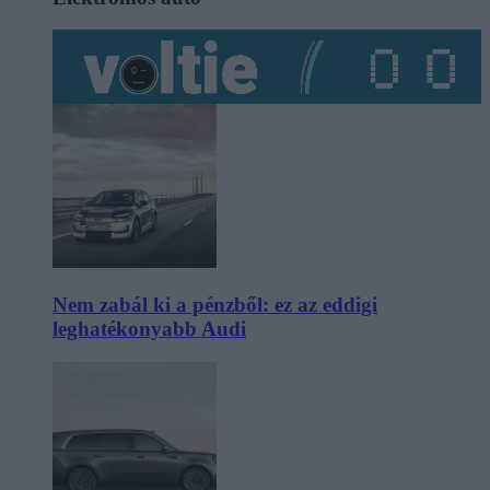
Nem zabál ki a pénzből: ez az eddigi
leghatékonyabb Audi