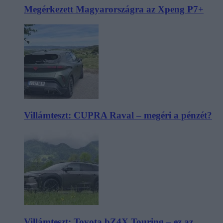
Megérkezett Magyarországra az Xpeng P7+
Villámteszt: CUPRA Raval – megéri a pénzét?
Villámteszt: Toyota bZ4X Touring – ez az,