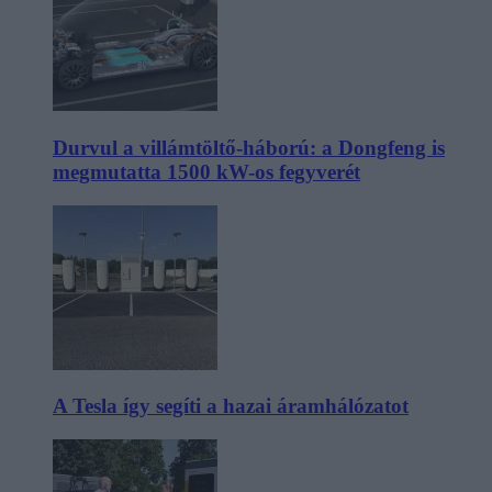
Durvul a villámtöltő-háború: a Dongfeng is
megmutatta 1500 kW-os fegyverét
A Tesla így segíti a hazai áramhálózatot