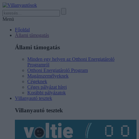
Menü
Főoldal
Állami támogatás
Állami támogatás
Minden egy helyen az Otthoni Energiatároló
Programról
Otthoni Energiatároló Program
Magánszemélyeknek
Cégeknek
Céges pályázat hírei
Korábbi pályázatok
Villanyautó tesztek
Villanyautó tesztek