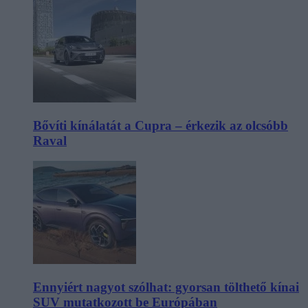
Bővíti kínálatát a Cupra – érkezik az olcsóbb
Raval
Ennyiért nagyot szólhat: gyorsan tölthető kínai
SUV mutatkozott be Európában