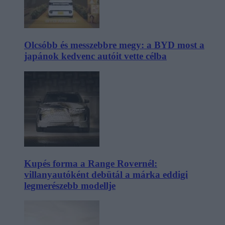
Olcsóbb és messzebbre megy: a BYD most a
japánok kedvenc autóit vette célba
Kupés forma a Range Rovernél:
villanyautóként debütál a márka eddigi
legmerészebb modellje