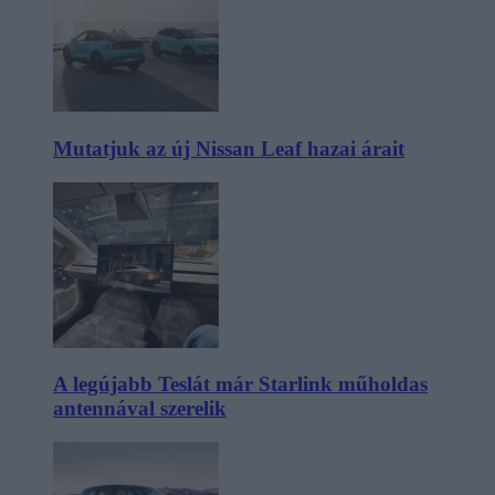
Mutatjuk az új Nissan Leaf hazai árait
A legújabb Teslát már Starlink műholdas
antennával szerelik