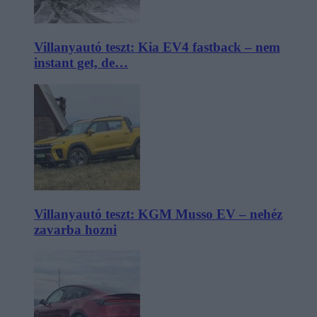
Villanyautó teszt: Kia EV4 fastback – nem
instant get, de…
Villanyautó teszt: KGM Musso EV – nehéz
zavarba hozni