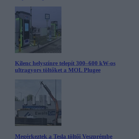
Kilenc helyszínre telepít 300–600 kW-os
ultragyors töltőket a MOL Plugee
Megérkeztek a Tesla töltői Veszprémbe