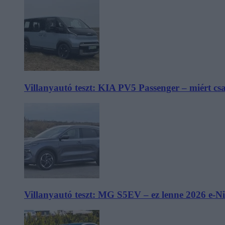
Villanyautó teszt: KIA PV5 Passenger – miért cs
Villanyautó teszt: MG S5EV – ez lenne 2026 e-N