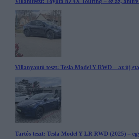
Villámteszt: Toyota bZ4X Touring – ez az, amir
Villanyautó teszt: Tesla Model Y RWD – az új s
Tartós teszt: Tesla Model Y LR RWD (2025) – egy 