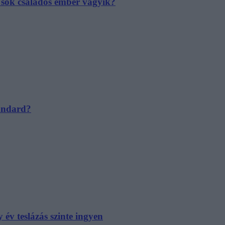
e sok családos ember vágyik?
tandard?
év teslázás szinte ingyen