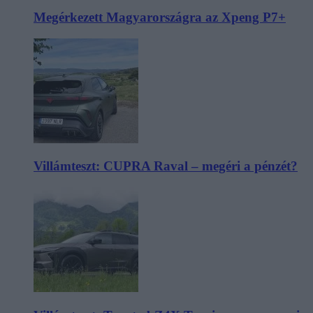
Megérkezett Magyarországra az Xpeng P7+
Villámteszt: CUPRA Raval – megéri a pénzét?