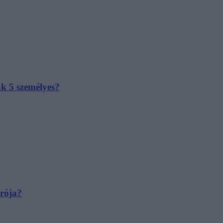
ak 5 személyes?
irója?