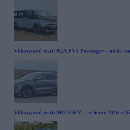
Villanyautó teszt: KIA PV5 Passenger – miért cs
Villanyautó teszt: MG S5EV – ez lenne 2026 e-N