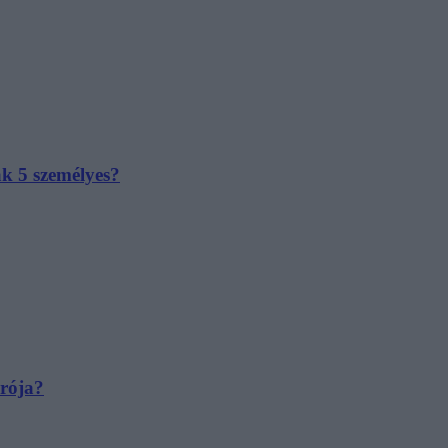
ak 5 személyes?
irója?