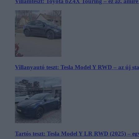
Villámteszt: Toyota bZ4X Touring – ez az, amir
Villanyautó teszt: Tesla Model Y RWD – az új s
Tartós teszt: Tesla Model Y LR RWD (2025) – egy 