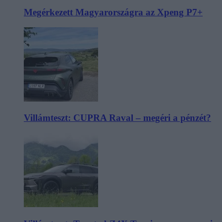
Megérkezett Magyarországra az Xpeng P7+
Villámteszt: CUPRA Raval – megéri a pénzét?