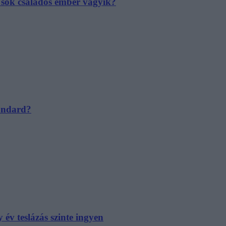
e sok családos ember vágyik?
tandard?
év teslázás szinte ingyen