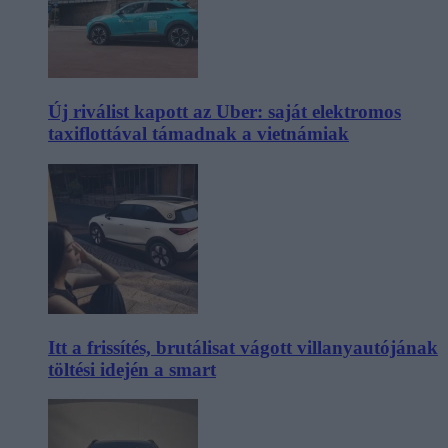
Új riválist kapott az Uber: saját elektromos
taxiflottával támadnak a vietnámiak
Itt a frissítés, brutálisat vágott villanyautójának
töltési idején a smart