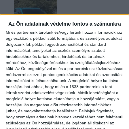
Az Ön adatainak védelme fontos a számunkra
Mi és partnereink tárolunk és/vagy férünk hozzá információkhoz
egy eszközön, például sütik formájában, és személyes adatokat
dolgozunk fel, például egyedi azonosítókat és standard
információkat, amelyeket az eszköz személyre szabott
Két év sem kellett: máris nyugdíjba küldi utolsó
hirdetésekhez és tartalomhoz, hirdetések és tartalmak
amerikai villanyautóját a Honda
méréséhez, közönségmérésekhez és szolgáltatásfejlesztéshez
küld.
Az Ön engedélyével mi és a partnereink eszközleolvasásos
módszerrel szerzett pontos geolokációs adatokat és azonosítási
információkat is felhasználhatunk. A megfelelő helyre kattintva
hozzájárulhat ahhoz, hogy mi és a 1538 partnereink a fent
leírtak szerint adatkezelést végezzünk. Másik lehetőségként a
megfelelő helyre kattintva elutasíthatja a hozzájárulást, vagy a
hozzájárulás megadása előtt részletesebb információkhoz
juthat, és megváltoztathatja beállításait.
Felhívjuk figyelmét,
hogy személyes adatainak bizonyos kezeléséhez nem feltétlenül
Kilencmillió alatt indul a legolcsóbb elektromos
szükséges az Ön hozzájárulása, de jogában áll tiltakozni az
Volkswagen
ilyen jellegű adatkezelés ellen. A beállításai csak erre a