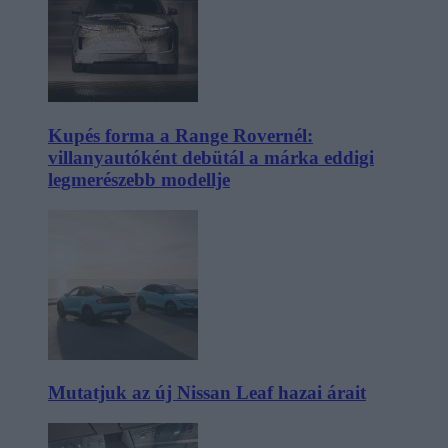
Kupés forma a Range Rovernél:
villanyautóként debütál a márka eddigi
legmerészebb modellje
Mutatjuk az új Nissan Leaf hazai árait