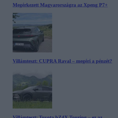
Megérkezett Magyarországra az Xpeng P7+
Villámteszt: CUPRA Raval – megéri a pénzét?
Villámteszt: Toyota bZ4X Touring – ez az,