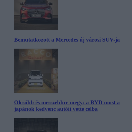
Bemutatkozott a Mercedes új városi SUV-ja
Olcsóbb és messzebbre megy: a BYD most a
japánok kedvenc autóit vette célba