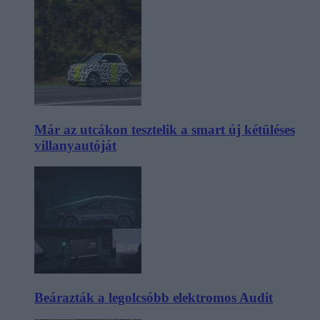
Már az utcákon tesztelik a smart új kétüléses
villanyautóját
Beárazták a legolcsóbb elektromos Audit