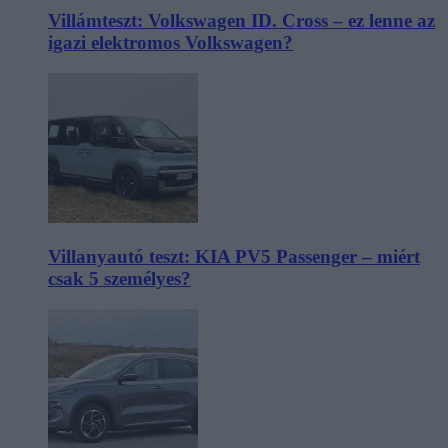
Villámteszt: Volkswagen ID. Cross – ez lenne az
igazi elektromos Volkswagen?
Villanyautó teszt: KIA PV5 Passenger – miért
csak 5 személyes?