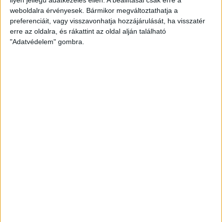
weboldalra érvényesek. Bármikor megváltoztathatja a
preferenciáit, vagy visszavonhatja hozzájárulását, ha visszatér
erre az oldalra, és rákattint az oldal alján található
"Adatvédelem" gombra.
Hoppon maradtak a villanyautós támogatási
program utolsó pályázói
Bővíti kínálatát a Cupra – érkezik az olcsóbb