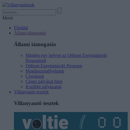
Menü
Főoldal
Állami támogatás
Állami támogatás
Minden egy helyen az Otthoni Energiatároló
Programról
Otthoni Energiatároló Program
Magánszemélyeknek
Cégeknek
Céges pályázat hírei
Korábbi pályázatok
Villanyautó tesztek
Villanyautó tesztek