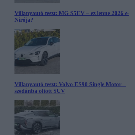
Villanyautó teszt: MG S5EV – ez lenne 2026 e-
Nirója?
Villanyautó teszt: Volvo ES90 Single Motor –
szedánba oltott SUV