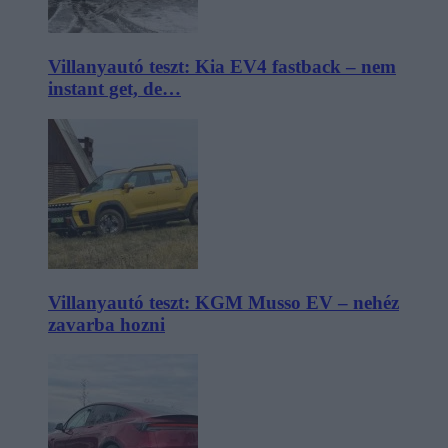
Villanyautó teszt: Kia EV4 fastback – nem
instant get, de…
Villanyautó teszt: KGM Musso EV – nehéz
zavarba hozni