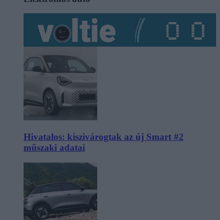
Hivatalos: kiszivárogtak az új Smart #2
műszaki adatai