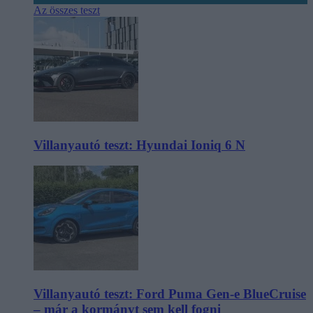
Az összes teszt
Villanyautó teszt: Hyundai Ioniq 6 N
Villanyautó teszt: Ford Puma Gen-e BlueCruise
– már a kormányt sem kell fogni