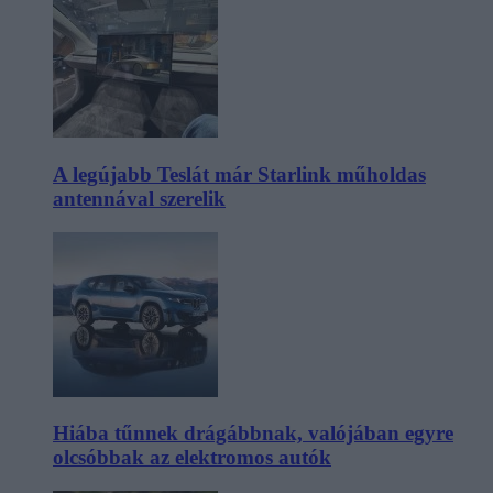
A legújabb Teslát már Starlink műholdas
antennával szerelik
Hiába tűnnek drágábbnak, valójában egyre
olcsóbbak az elektromos autók