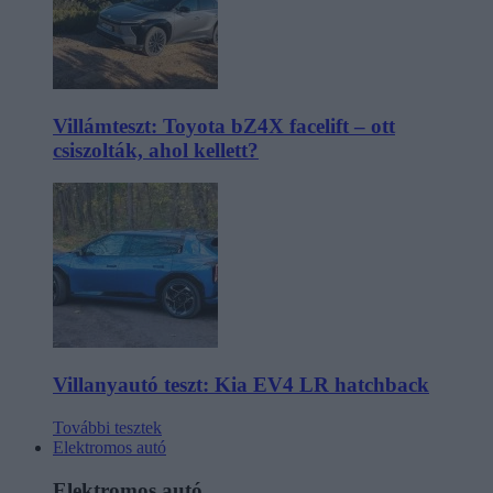
Villámteszt: Toyota bZ4X facelift – ott
csiszolták, ahol kellett?
Villanyautó teszt: Kia EV4 LR hatchback
További tesztek
Elektromos autó
Elektromos autó