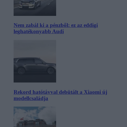
Nem zabál ki a pénzből: ez az eddigi
leghatékonyabb Audi
Rekord hatótávval debütált a Xiaomi új
modellcsaládja