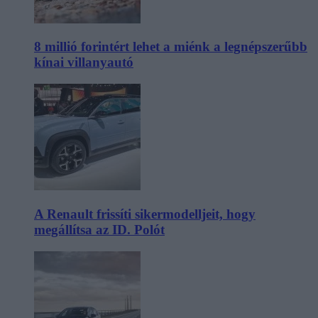
8 millió forintért lehet a miénk a legnépszerűbb
kínai villanyautó
A Renault frissíti sikermodelljeit, hogy
megállítsa az ID. Polót