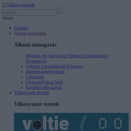
Menü
Főoldal
Állami támogatás
Állami támogatás
Minden egy helyen az Otthoni Energiatároló
Programról
Otthoni Energiatároló Program
Magánszemélyeknek
Cégeknek
Céges pályázat hírei
Korábbi pályázatok
Villanyautó tesztek
Villanyautó tesztek