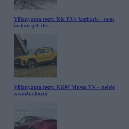
Villanyautó teszt: Kia EV4 fastback – nem
instant get, de…
Villanyautó teszt: KGM Musso EV – nehéz
zavarba hozni