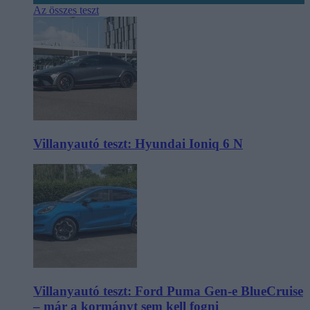
Az összes teszt
Villanyautó teszt: Hyundai Ioniq 6 N
Villanyautó teszt: Ford Puma Gen-e BlueCruise
– már a kormányt sem kell fogni