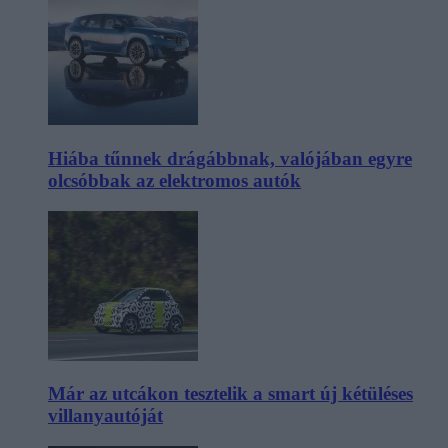
Hiába tűnnek drágábbnak, valójában egyre
olcsóbbak az elektromos autók
Már az utcákon tesztelik a smart új kétüléses
villanyautóját