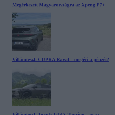
Megérkezett Magyarországra az Xpeng P7+
Villámteszt: CUPRA Raval – megéri a pénzét?
Villámteszt: Toyota bZ4X Touring – ez az,