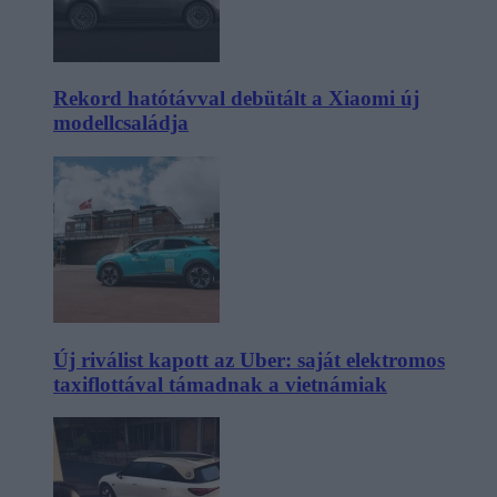
Rekord hatótávval debütált a Xiaomi új
modellcsaládja
Új riválist kapott az Uber: saját elektromos
taxiflottával támadnak a vietnámiak