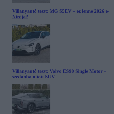
Villanyautó teszt: MG S5EV – ez lenne 2026 e-
Nirója?
Villanyautó teszt: Volvo ES90 Single Motor –
szedánba oltott SUV