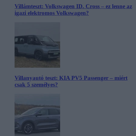
Villámteszt: Volkswagen ID. Cross – ez lenne az
igazi elektromos Volkswagen?
Villanyautó teszt: KIA PV5 Passenger – miért
csak 5 személyes?