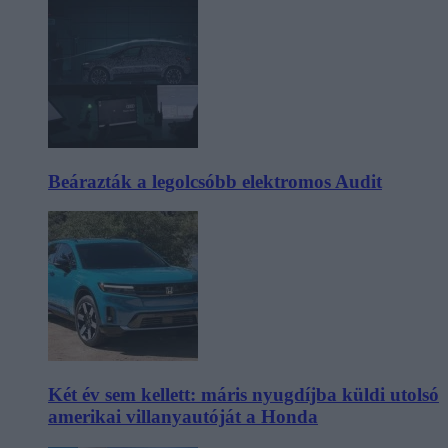
Beárazták a legolcsóbb elektromos Audit
Két év sem kellett: máris nyugdíjba küldi utolsó
amerikai villanyautóját a Honda