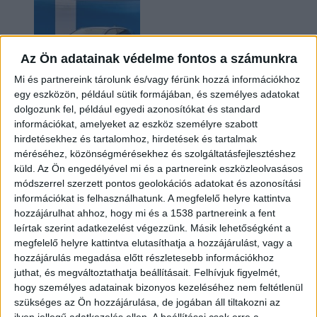
Az Ön adatainak védelme fontos a számunkra
Mi és partnereink tárolunk és/vagy férünk hozzá információkhoz
egy eszközön, például sütik formájában, és személyes adatokat
dolgozunk fel, például egyedi azonosítókat és standard
információkat, amelyeket az eszköz személyre szabott
Kilencmillió alatt indul a legolcsóbb elektromos
hirdetésekhez és tartalomhoz, hirdetések és tartalmak
Volkswagen
méréséhez, közönségmérésekhez és szolgáltatásfejlesztéshez
küld.
Az Ön engedélyével mi és a partnereink eszközleolvasásos
módszerrel szerzett pontos geolokációs adatokat és azonosítási
információkat is felhasználhatunk. A megfelelő helyre kattintva
hozzájárulhat ahhoz, hogy mi és a 1538 partnereink a fent
leírtak szerint adatkezelést végezzünk. Másik lehetőségként a
megfelelő helyre kattintva elutasíthatja a hozzájárulást, vagy a
hozzájárulás megadása előtt részletesebb információkhoz
juthat, és megváltoztathatja beállításait.
Felhívjuk figyelmét,
hogy személyes adatainak bizonyos kezeléséhez nem feltétlenül
Hoppon maradtak a villanyautós támogatási
szükséges az Ön hozzájárulása, de jogában áll tiltakozni az
program utolsó pályázói
ilyen jellegű adatkezelés ellen. A beállításai csak erre a