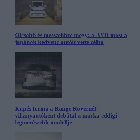
Olcsóbb és messzebbre megy: a BYD most a
japánok kedvenc autóit vette célba
Kupés forma a Range Rovernél:
villanyautóként debütál a márka eddigi
legmerészebb modellje