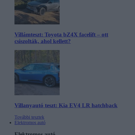
Villámteszt: Toyota bZ4X facelift – ott
csiszolták, ahol kellett?
Villanyautó teszt: Kia EV4 LR hatchback
További tesztek
Elektromos autó
Elektromos autó