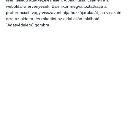
weboldalra érvényesek. Bármikor megváltoztathatja a
preferenciáit, vagy visszavonhatja hozzájárulását, ha visszatér
erre az oldalra, és rákattint az oldal alján található
"Adatvédelem" gombra.
Bővíti kínálatát a Cupra – érkezik az olcsóbb
Raval
Ennyiért nagyot szólhat: gyorsan tölthető kínai