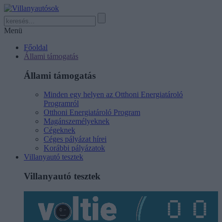
Menü
Főoldal
Állami támogatás
Állami támogatás
Minden egy helyen az Otthoni Energiatároló
Programról
Otthoni Energiatároló Program
Magánszemélyeknek
Cégeknek
Céges pályázat hírei
Korábbi pályázatok
Villanyautó tesztek
Villanyautó tesztek