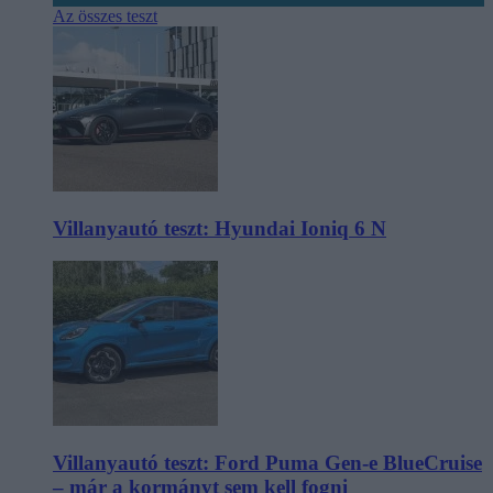
Az összes teszt
Villanyautó teszt: Hyundai Ioniq 6 N
Villanyautó teszt: Ford Puma Gen-e BlueCruise
– már a kormányt sem kell fogni