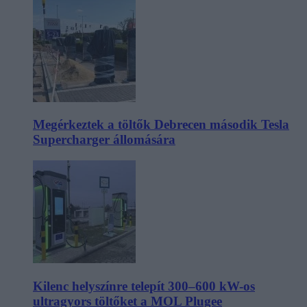
Megérkeztek a töltők Debrecen második Tesla
Supercharger állomására
Kilenc helyszínre telepít 300–600 kW-os
ultragyors töltőket a MOL Plugee