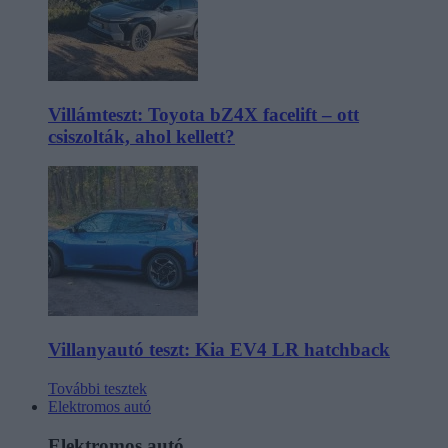
Villámteszt: Toyota bZ4X facelift – ott
csiszolták, ahol kellett?
Villanyautó teszt: Kia EV4 LR hatchback
További tesztek
Elektromos autó
Elektromos autó