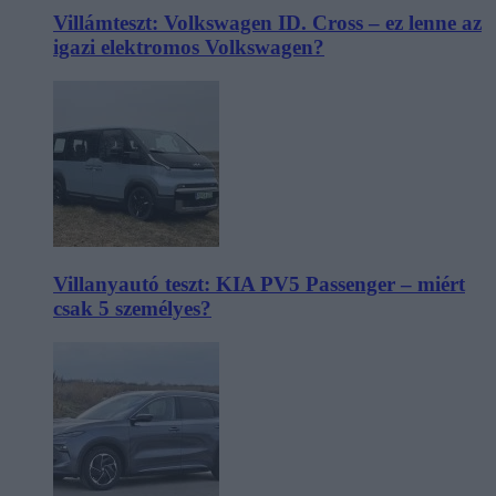
Villámteszt: Volkswagen ID. Cross – ez lenne az
igazi elektromos Volkswagen?
Villanyautó teszt: KIA PV5 Passenger – miért
csak 5 személyes?