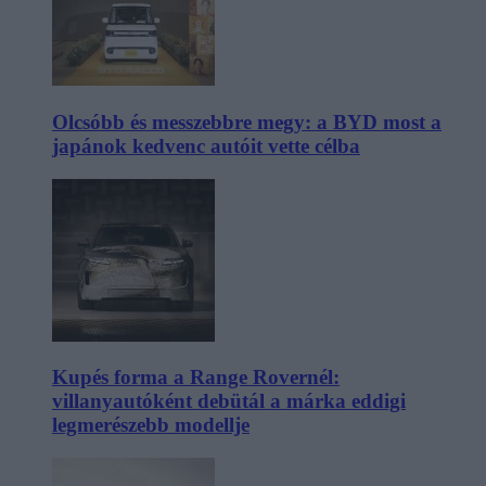
Olcsóbb és messzebbre megy: a BYD most a
japánok kedvenc autóit vette célba
Kupés forma a Range Rovernél:
villanyautóként debütál a márka eddigi
legmerészebb modellje