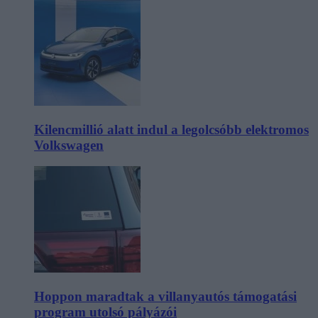
Kilencmillió alatt indul a legolcsóbb elektromos
Volkswagen
Hoppon maradtak a villanyautós támogatási
program utolsó pályázói