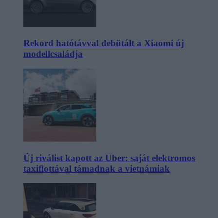
Rekord hatótávval debütált a Xiaomi új
modellcsaládja
Új riválist kapott az Uber: saját elektromos
taxiflottával támadnak a vietnámiak