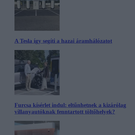
A Tesla így segíti a hazai áramhálózatot
Furcsa kísérlet indul: eltűnhetnek a kizárólag
villanyautóknak fenntartott töltőhelyek?