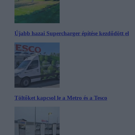
Újabb hazai Supercharger építése kezdődött el
Töltőket kapcsol le a Metro és a Tesco