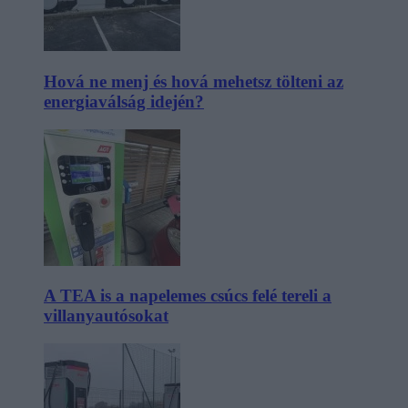
Hová ne menj és hová mehetsz tölteni az
energiaválság idején?
A TEA is a napelemes csúcs felé tereli a
villanyautósokat