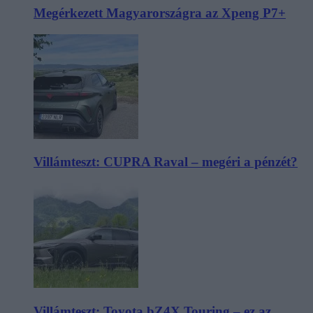
Megérkezett Magyarországra az Xpeng P7+
Villámteszt: CUPRA Raval – megéri a pénzét?
Villámteszt: Toyota bZ4X Touring – ez az,