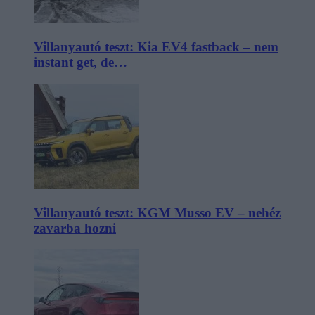
Villanyautó teszt: Kia EV4 fastback – nem
instant get, de…
Villanyautó teszt: KGM Musso EV – nehéz
zavarba hozni