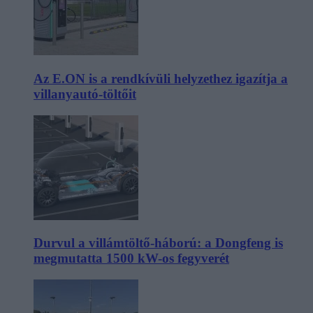
Az E.ON is a rendkívüli helyzethez igazítja a
villanyautó-töltőit
Durvul a villámtöltő-háború: a Dongfeng is
megmutatta 1500 kW-os fegyverét