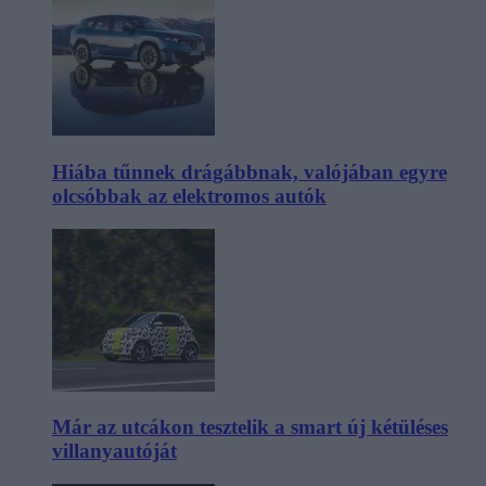
Hiába tűnnek drágábbnak, valójában egyre
olcsóbbak az elektromos autók
Már az utcákon tesztelik a smart új kétüléses
villanyautóját