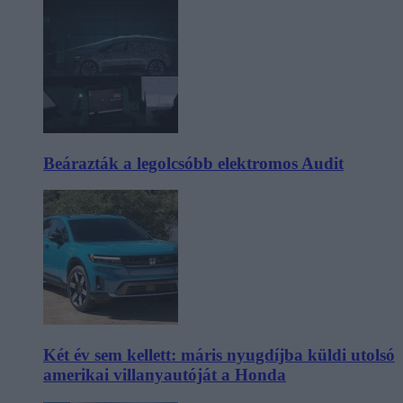
Beárazták a legolcsóbb elektromos Audit
Két év sem kellett: máris nyugdíjba küldi utolsó
amerikai villanyautóját a Honda