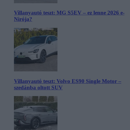
Villanyautó teszt: MG S5EV – ez lenne 2026 e-
Nirója?
Villanyautó teszt: Volvo ES90 Single Motor –
szedánba oltott SUV