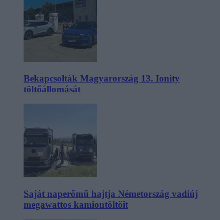
Bekapcsolták Magyarország 13. Ionity
töltőállomását
Saját naperőmű hajtja Németország vadiúj
megawattos kamiontöltőit