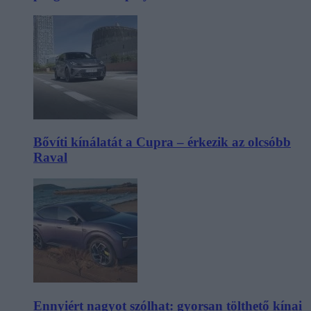
Bővíti kínálatát a Cupra – érkezik az olcsóbb
Raval
Ennyiért nagyot szólhat: gyorsan tölthető kínai