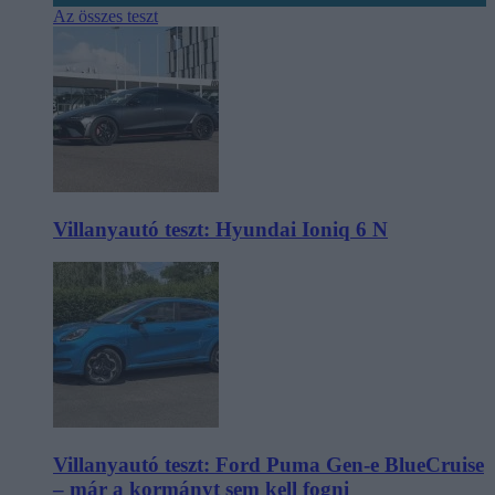
Az összes teszt
Villanyautó teszt: Hyundai Ioniq 6 N
Villanyautó teszt: Ford Puma Gen-e BlueCruise
– már a kormányt sem kell fogni