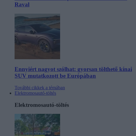
Raval
Ennyiért nagyot szólhat: gyorsan tölthető kínai
SUV mutatkozott be Európában
További cikkek a témában
Elektromosautó-töltés
Elektromosautó-töltés