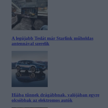
A legújabb Teslát már Starlink műholdas
antennával szerelik
Hiába tűnnek drágábbnak, valójában egyre
olcsóbbak az elektromos autók