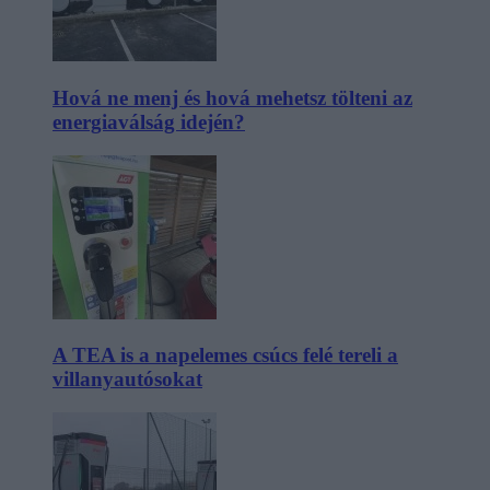
Hová ne menj és hová mehetsz tölteni az
energiaválság idején?
A TEA is a napelemes csúcs felé tereli a
villanyautósokat