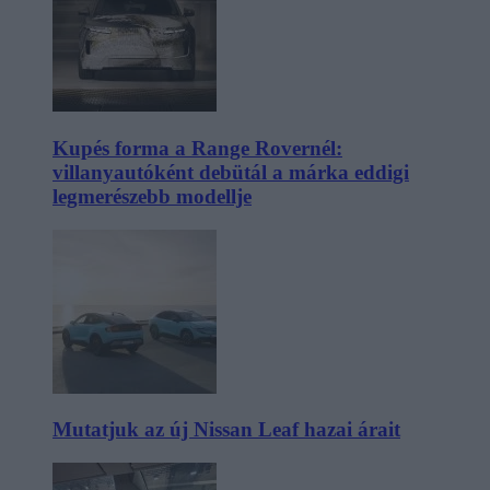
Kupés forma a Range Rovernél:
villanyautóként debütál a márka eddigi
legmerészebb modellje
Mutatjuk az új Nissan Leaf hazai árait