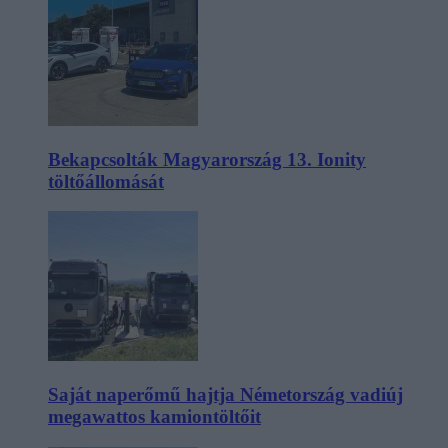
Bekapcsolták Magyarország 13. Ionity
töltőállomását
Saját naperőmű hajtja Németország vadiúj
megawattos kamiontöltőit