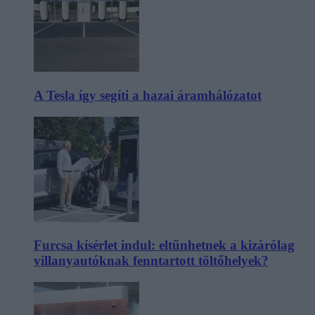
A Tesla így segíti a hazai áramhálózatot
Furcsa kísérlet indul: eltűnhetnek a kizárólag
villanyautóknak fenntartott töltőhelyek?