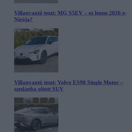
Villanyautó teszt: MG S5EV – ez lenne 2026 e-
Nirója?
Villanyautó teszt: Volvo ES90 Single Motor –
szedánba oltott SUV