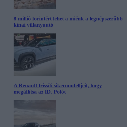
8 millió forintért lehet a miénk a legnépszerűbb
kínai villanyautó
A Renault frissíti sikermodelljeit, hogy
megállítsa az ID. Polót