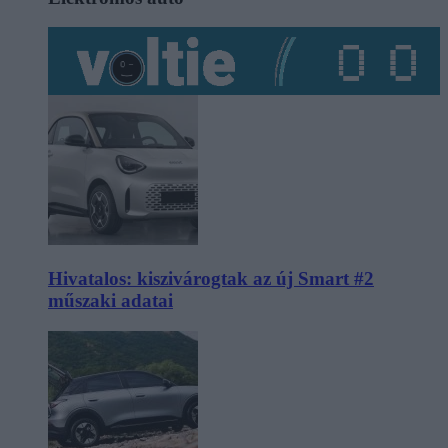
Hivatalos: kiszivárogtak az új Smart #2
műszaki adatai