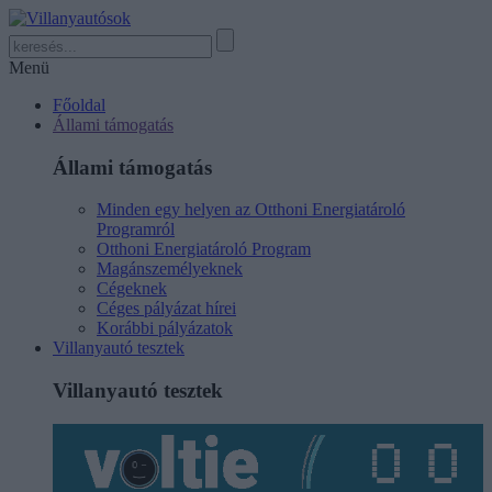
Menü
Főoldal
Állami támogatás
Állami támogatás
Minden egy helyen az Otthoni Energiatároló
Programról
Otthoni Energiatároló Program
Magánszemélyeknek
Cégeknek
Céges pályázat hírei
Korábbi pályázatok
Villanyautó tesztek
Villanyautó tesztek