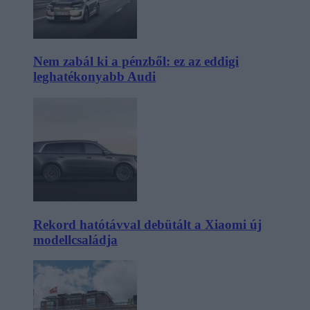
Nem zabál ki a pénzből: ez az eddigi
leghatékonyabb Audi
Rekord hatótávval debütált a Xiaomi új
modellcsaládja