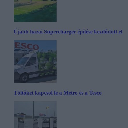
Újabb hazai Supercharger építése kezdődött el
Töltőket kapcsol le a Metro és a Tesco