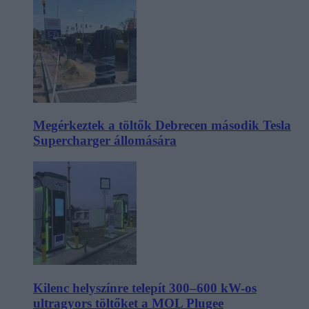
Megérkeztek a töltők Debrecen második Tesla
Supercharger állomására
Kilenc helyszínre telepít 300–600 kW-os
ultragyors töltőket a MOL Plugee