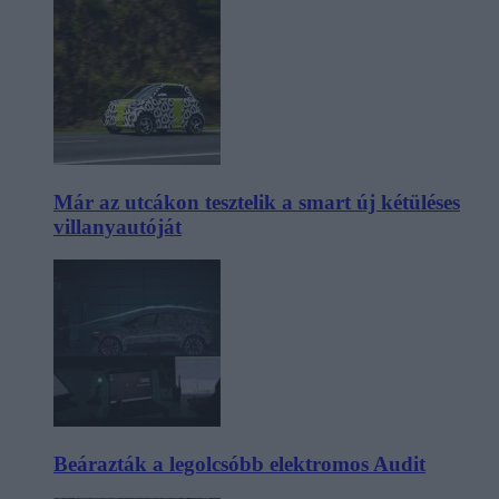
Már az utcákon tesztelik a smart új kétüléses
villanyautóját
Beárazták a legolcsóbb elektromos Audit