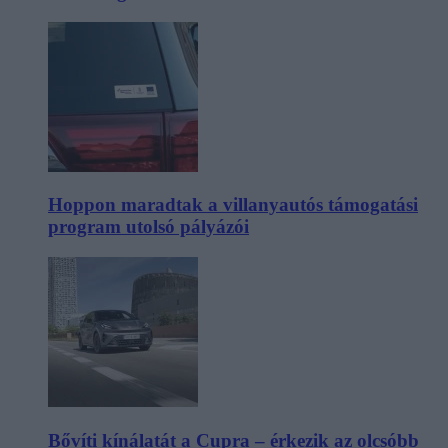
Hoppon maradtak a villanyautós támogatási
program utolsó pályázói
Bővíti kínálatát a Cupra – érkezik az olcsóbb