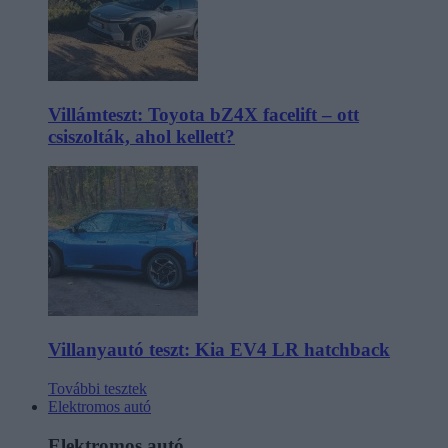
Villámteszt: Toyota bZ4X facelift – ott
csiszolták, ahol kellett?
Villanyautó teszt: Kia EV4 LR hatchback
További tesztek
Elektromos autó
Elektromos autó