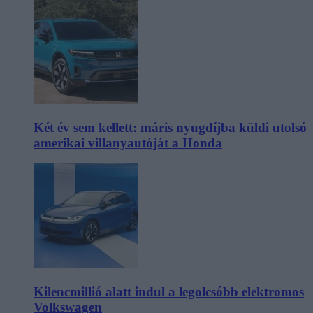
Két év sem kellett: máris nyugdíjba küldi utolsó
amerikai villanyautóját a Honda
Kilencmillió alatt indul a legolcsóbb elektromos
Volkswagen