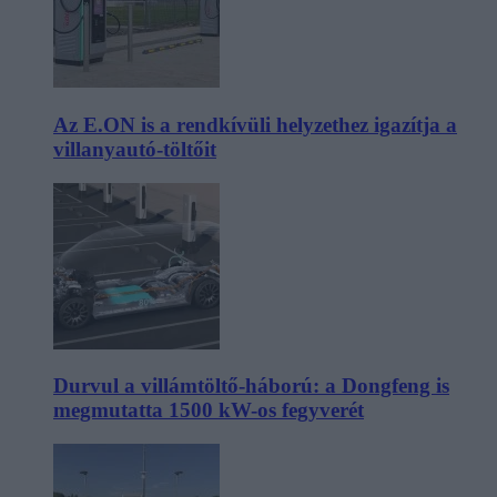
Az E.ON is a rendkívüli helyzethez igazítja a
villanyautó-töltőit
Durvul a villámtöltő-háború: a Dongfeng is
megmutatta 1500 kW-os fegyverét