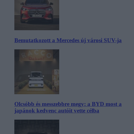
Bemutatkozott a Mercedes új városi SUV-ja
Olcsóbb és messzebbre megy: a BYD most a
japánok kedvenc autóit vette célba