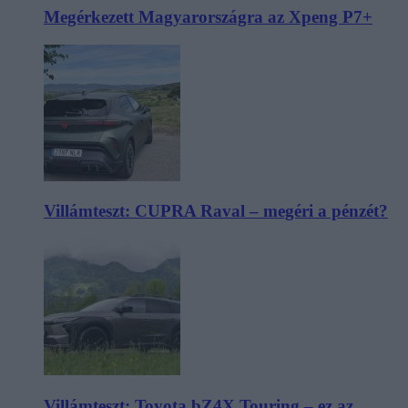
Megérkezett Magyarországra az Xpeng P7+
Villámteszt: CUPRA Raval – megéri a pénzét?
Villámteszt: Toyota bZ4X Touring – ez az,