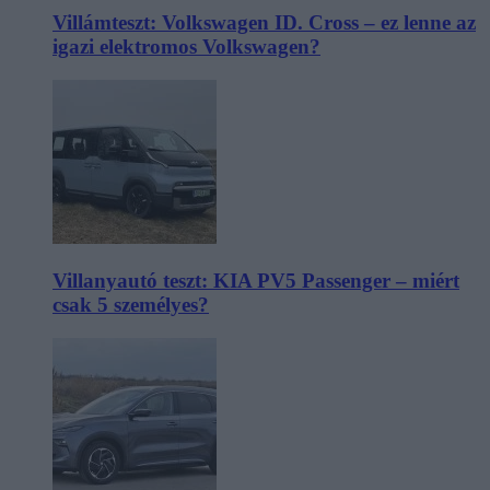
Villámteszt: Volkswagen ID. Cross – ez lenne az
igazi elektromos Volkswagen?
Villanyautó teszt: KIA PV5 Passenger – miért
csak 5 személyes?