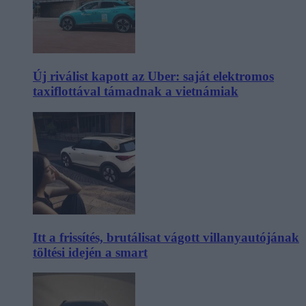
Új riválist kapott az Uber: saját elektromos
taxiflottával támadnak a vietnámiak
Itt a frissítés, brutálisat vágott villanyautójának
töltési idején a smart