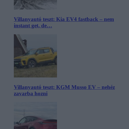
Villanyautó teszt: Kia EV4 fastback – nem
instant get, de…
Villanyautó teszt: KGM Musso EV – nehéz
zavarba hozni