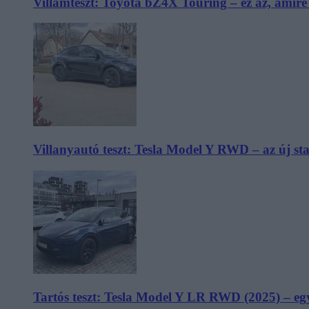
Villámteszt: Toyota bZ4X Touring – ez az, amir
Villanyautó teszt: Tesla Model Y RWD – az új s
Tartós teszt: Tesla Model Y LR RWD (2025) – egy 