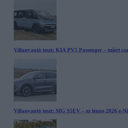
Villanyautó teszt: KIA PV5 Passenger – miért cs
Villanyautó teszt: MG S5EV – ez lenne 2026 e-N