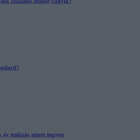
e sok családos ember vágyik?
tandard?
év teslázás szinte ingyen