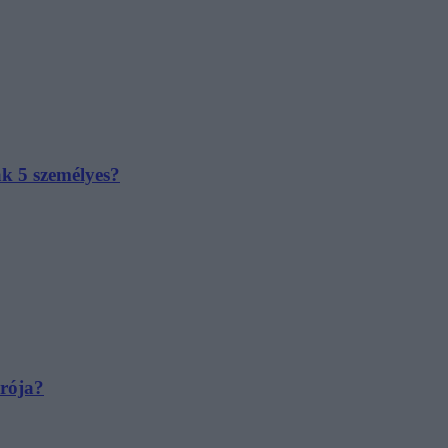
ak 5 személyes?
irója?