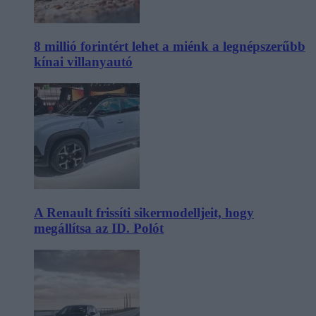
8 millió forintért lehet a miénk a legnépszerűbb
kínai villanyautó
A Renault frissíti sikermodelljeit, hogy
megállítsa az ID. Polót