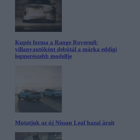
Kupés forma a Range Rovernél:
villanyautóként debütál a márka eddigi
legmerészebb modellje
Mutatjuk az új Nissan Leaf hazai árait