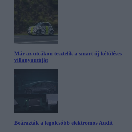
Már az utcákon tesztelik a smart új kétüléses
villanyautóját
Beárazták a legolcsóbb elektromos Audit