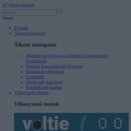
Menü
Főoldal
Állami támogatás
Állami támogatás
Minden egy helyen az Otthoni Energiatároló
Programról
Otthoni Energiatároló Program
Magánszemélyeknek
Cégeknek
Céges pályázat hírei
Korábbi pályázatok
Villanyautó tesztek
Villanyautó tesztek