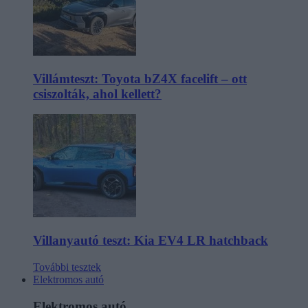
Villámteszt: Toyota bZ4X facelift – ott
csiszolták, ahol kellett?
Villanyautó teszt: Kia EV4 LR hatchback
További tesztek
Elektromos autó
Elektromos autó