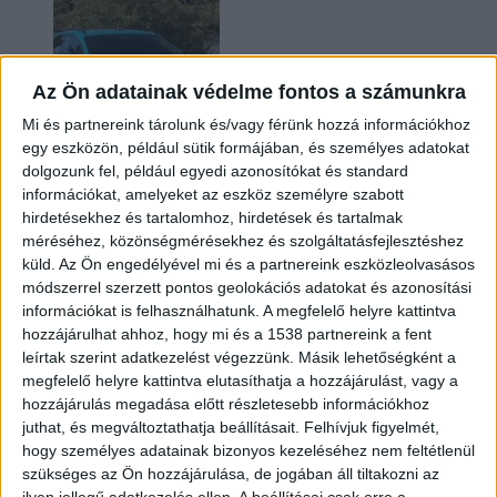
Az Ön adatainak védelme fontos a számunkra
Mi és partnereink tárolunk és/vagy férünk hozzá információkhoz
egy eszközön, például sütik formájában, és személyes adatokat
dolgozunk fel, például egyedi azonosítókat és standard
információkat, amelyeket az eszköz személyre szabott
Két év sem kellett: máris nyugdíjba küldi utolsó
hirdetésekhez és tartalomhoz, hirdetések és tartalmak
amerikai villanyautóját a Honda
méréséhez, közönségmérésekhez és szolgáltatásfejlesztéshez
küld.
Az Ön engedélyével mi és a partnereink eszközleolvasásos
módszerrel szerzett pontos geolokációs adatokat és azonosítási
információkat is felhasználhatunk. A megfelelő helyre kattintva
hozzájárulhat ahhoz, hogy mi és a 1538 partnereink a fent
leírtak szerint adatkezelést végezzünk. Másik lehetőségként a
megfelelő helyre kattintva elutasíthatja a hozzájárulást, vagy a
hozzájárulás megadása előtt részletesebb információkhoz
juthat, és megváltoztathatja beállításait.
Felhívjuk figyelmét,
hogy személyes adatainak bizonyos kezeléséhez nem feltétlenül
Kilencmillió alatt indul a legolcsóbb elektromos
szükséges az Ön hozzájárulása, de jogában áll tiltakozni az
Volkswagen
ilyen jellegű adatkezelés ellen. A beállításai csak erre a