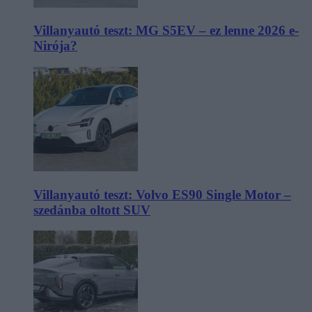
Villanyautó teszt: MG S5EV – ez lenne 2026 e-
Nirója?
Villanyautó teszt: Volvo ES90 Single Motor –
szedánba oltott SUV