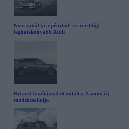
Nem zabál ki a pénzből: ez az eddigi
leghatékonyabb Audi
Rekord hatótávval debütált a Xiaomi új
modellcsaládja