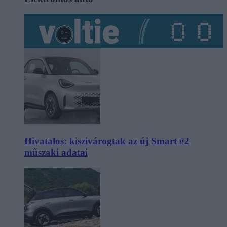
Hivatalos: kiszivárogtak az új Smart #2
műszaki adatai