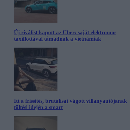
Új riválist kapott az Uber: saját elektromos
taxiflottával támadnak a vietnámiak
Itt a frissítés, brutálisat vágott villanyautójának
töltési idején a smart