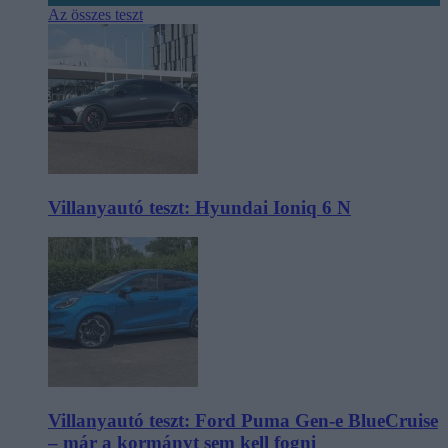
Az összes teszt
Villanyautó teszt: Hyundai Ioniq 6 N
Villanyautó teszt: Ford Puma Gen-e BlueCruise
– már a kormányt sem kell fogni