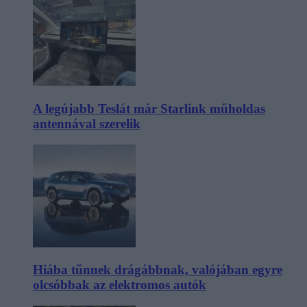
A legújabb Teslát már Starlink műholdas
antennával szerelik
Hiába tűnnek drágábbnak, valójában egyre
olcsóbbak az elektromos autók