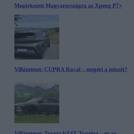
Megérkezett Magyarországra az Xpeng P7+
Villámteszt: CUPRA Raval – megéri a pénzét?
Villámteszt: Toyota bZ4X Touring – ez az,