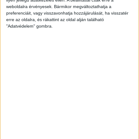
weboldalra érvényesek. Bármikor megváltoztathatja a
preferenciáit, vagy visszavonhatja hozzájárulását, ha visszatér
erre az oldalra, és rákattint az oldal alján található
"Adatvédelem" gombra.
Hoppon maradtak a villanyautós támogatási
program utolsó pályázói
Bővíti kínálatát a Cupra – érkezik az olcsóbb