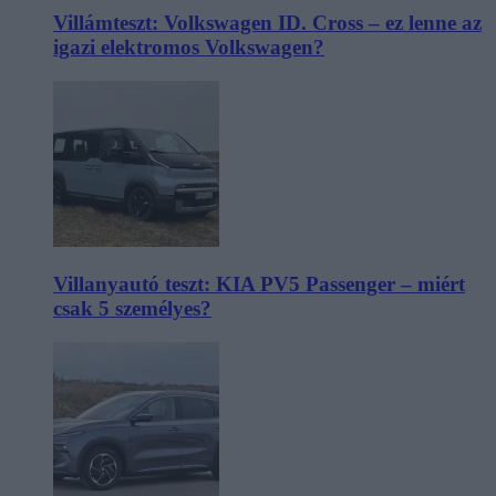
Villámteszt: Volkswagen ID. Cross – ez lenne az
igazi elektromos Volkswagen?
Villanyautó teszt: KIA PV5 Passenger – miért
csak 5 személyes?