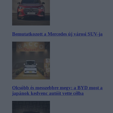
Bemutatkozott a Mercedes új városi SUV-ja
Olcsóbb és messzebbre megy: a BYD most a
japánok kedvenc autóit vette célba