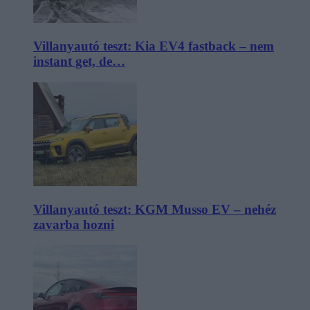
Villanyautó teszt: Kia EV4 fastback – nem
instant get, de…
Villanyautó teszt: KGM Musso EV – nehéz
zavarba hozni