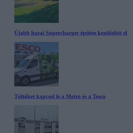
Újabb hazai Supercharger építése kezdődött el
Töltőket kapcsol le a Metro és a Tesco