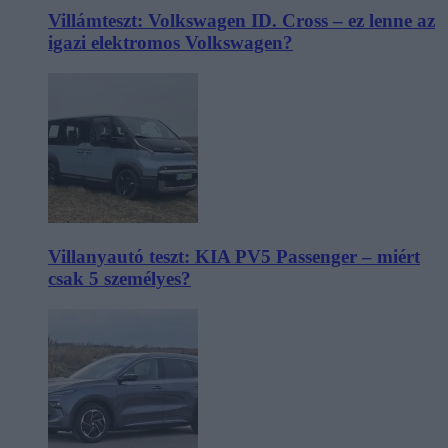
Villámteszt: Volkswagen ID. Cross – ez lenne az
igazi elektromos Volkswagen?
Villanyautó teszt: KIA PV5 Passenger – miért
csak 5 személyes?