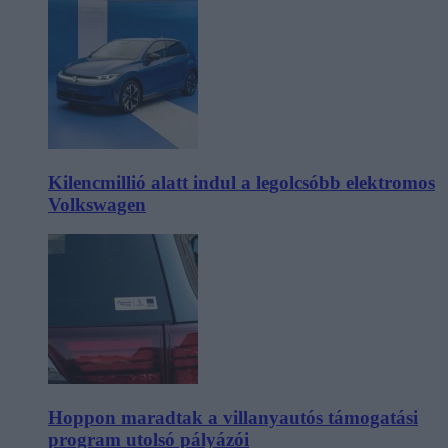
Kilencmillió alatt indul a legolcsóbb elektromos
Volkswagen
Hoppon maradtak a villanyautós támogatási
program utolsó pályázói