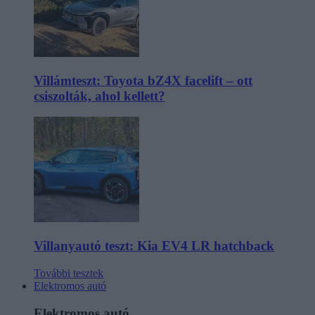
Villámteszt: Toyota bZ4X facelift – ott
csiszolták, ahol kellett?
Villanyautó teszt: Kia EV4 LR hatchback
További tesztek
Elektromos autó
Elektromos autó