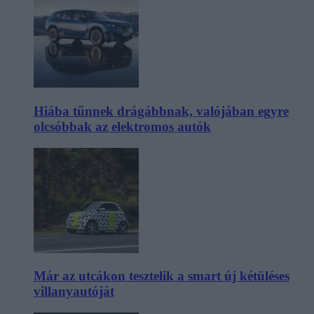
Hiába tűnnek drágábbnak, valójában egyre
olcsóbbak az elektromos autók
Már az utcákon tesztelik a smart új kétüléses
villanyautóját