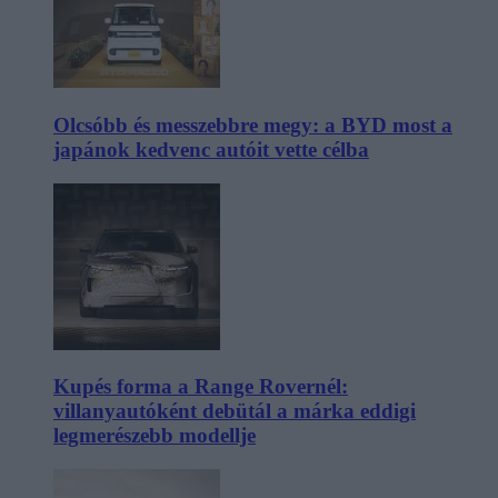
Olcsóbb és messzebbre megy: a BYD most a
japánok kedvenc autóit vette célba
Kupés forma a Range Rovernél:
villanyautóként debütál a márka eddigi
legmerészebb modellje