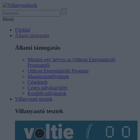
Menü
Főoldal
Állami támogatás
Állami támogatás
Minden egy helyen az Otthoni Energiatároló
Programról
Otthoni Energiatároló Program
Magánszemélyeknek
Cégeknek
Céges pályázat hírei
Korábbi pályázatok
Villanyautó tesztek
Villanyautó tesztek