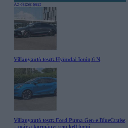
Az összes teszt
Villanyautó teszt: Hyundai Ioniq 6 N
Villanyautó teszt: Ford Puma Gen-e BlueCruise
– már a kormányt sem kell fogni