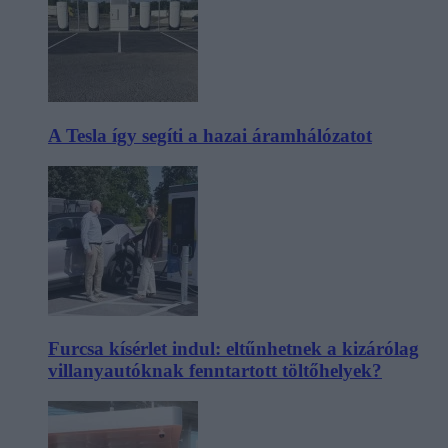
A Tesla így segíti a hazai áramhálózatot
Furcsa kísérlet indul: eltűnhetnek a kizárólag
villanyautóknak fenntartott töltőhelyek?