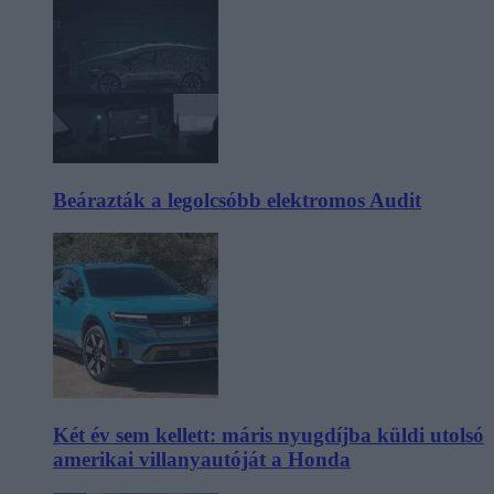
Beárazták a legolcsóbb elektromos Audit
Két év sem kellett: máris nyugdíjba küldi utolsó
amerikai villanyautóját a Honda