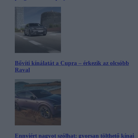
Bővíti kínálatát a Cupra – érkezik az olcsóbb
Raval
Ennyiért nagyot szólhat: gyorsan tölthető kínai