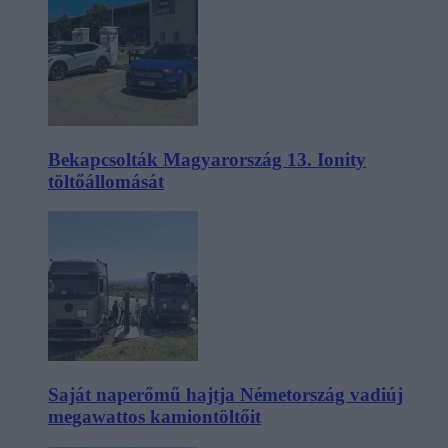
Bekapcsolták Magyarország 13. Ionity
töltőállomását
Saját naperőmű hajtja Németország vadiúj
megawattos kamiontöltőit