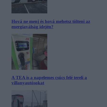
Hová ne menj és hová mehetsz tölteni az
energiaválság idején?
A TEA is a napelemes csúcs felé tereli a
villanyautósokat