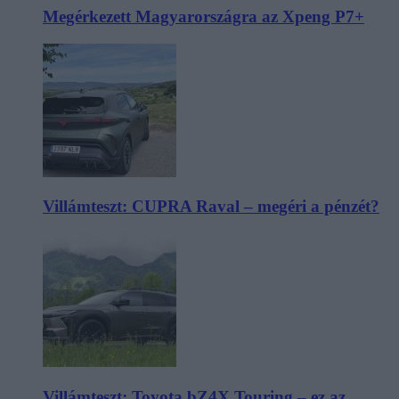
Megérkezett Magyarországra az Xpeng P7+
Villámteszt: CUPRA Raval – megéri a pénzét?
Villámteszt: Toyota bZ4X Touring – ez az,