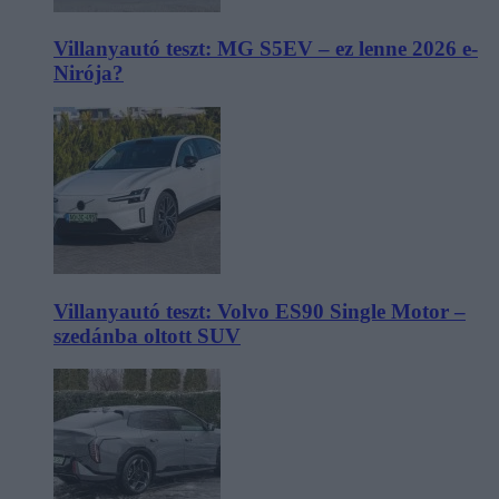
Villanyautó teszt: MG S5EV – ez lenne 2026 e-
Nirója?
Villanyautó teszt: Volvo ES90 Single Motor –
szedánba oltott SUV