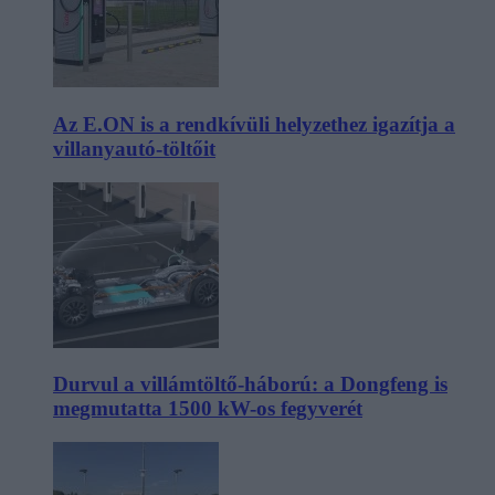
Az E.ON is a rendkívüli helyzethez igazítja a
villanyautó-töltőit
Durvul a villámtöltő-háború: a Dongfeng is
megmutatta 1500 kW-os fegyverét