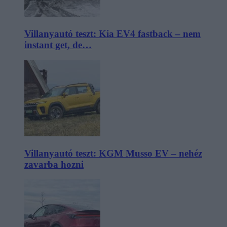
Villanyautó teszt: Kia EV4 fastback – nem
instant get, de…
Villanyautó teszt: KGM Musso EV – nehéz
zavarba hozni