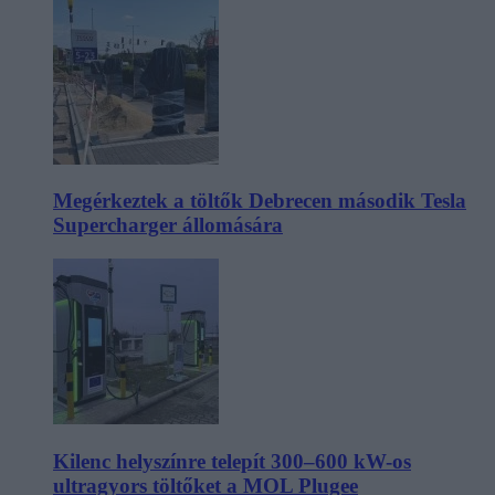
Megérkeztek a töltők Debrecen második Tesla
Supercharger állomására
Kilenc helyszínre telepít 300–600 kW-os
ultragyors töltőket a MOL Plugee