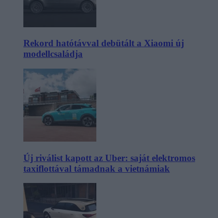
Rekord hatótávval debütált a Xiaomi új
modellcsaládja
Új riválist kapott az Uber: saját elektromos
taxiflottával támadnak a vietnámiak