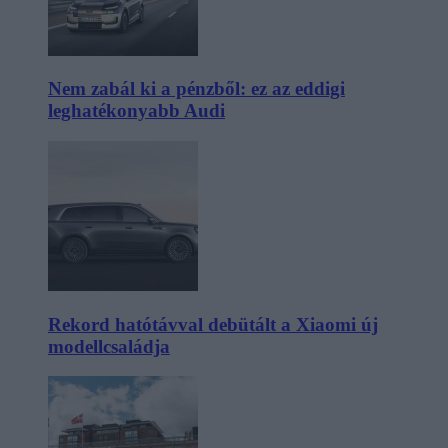
Nem zabál ki a pénzből: ez az eddigi
leghatékonyabb Audi
Rekord hatótávval debütált a Xiaomi új
modellcsaládja