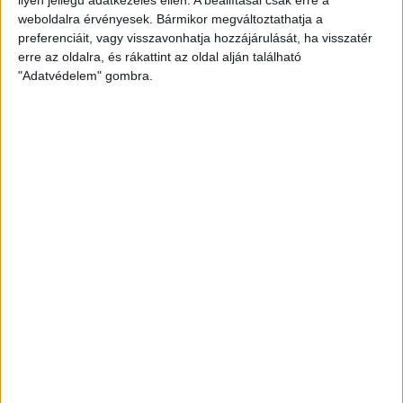
weboldalra érvényesek. Bármikor megváltoztathatja a
preferenciáit, vagy visszavonhatja hozzájárulását, ha visszatér
erre az oldalra, és rákattint az oldal alján található
"Adatvédelem" gombra.
Hoppon maradtak a villanyautós támogatási
program utolsó pályázói
Bővíti kínálatát a Cupra – érkezik az olcsóbb