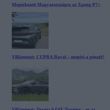
Megérkezett Magyarországra az Xpeng P7+
Villámteszt: CUPRA Raval – megéri a pénzét?
Villámteszt: Toyota bZ4X Touring – ez az,