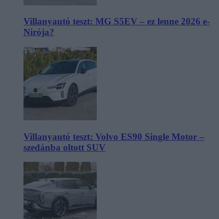
Villanyautó teszt: MG S5EV – ez lenne 2026 e-
Nirója?
Villanyautó teszt: Volvo ES90 Single Motor –
szedánba oltott SUV