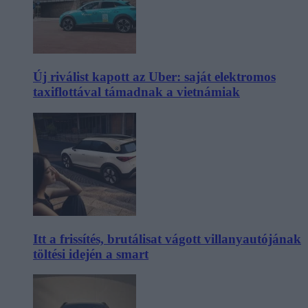
Új riválist kapott az Uber: saját elektromos
taxiflottával támadnak a vietnámiak
Itt a frissítés, brutálisat vágott villanyautójának
töltési idején a smart