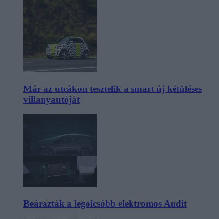
Már az utcákon tesztelik a smart új kétüléses
villanyautóját
Beárazták a legolcsóbb elektromos Audit