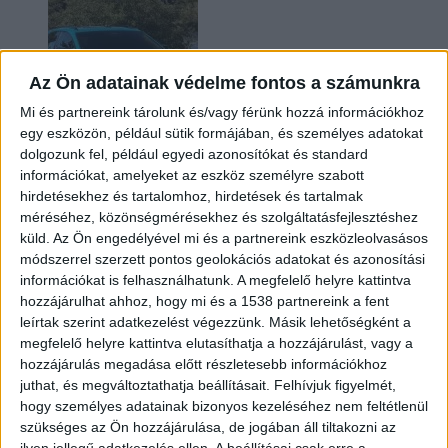
Az Ön adatainak védelme fontos a számunkra
Mi és partnereink tárolunk és/vagy férünk hozzá információkhoz
egy eszközön, például sütik formájában, és személyes adatokat
dolgozunk fel, például egyedi azonosítókat és standard
információkat, amelyeket az eszköz személyre szabott
Két év sem kellett: máris nyugdíjba küldi utolsó
hirdetésekhez és tartalomhoz, hirdetések és tartalmak
amerikai villanyautóját a Honda
méréséhez, közönségmérésekhez és szolgáltatásfejlesztéshez
küld.
Az Ön engedélyével mi és a partnereink eszközleolvasásos
módszerrel szerzett pontos geolokációs adatokat és azonosítási
információkat is felhasználhatunk. A megfelelő helyre kattintva
hozzájárulhat ahhoz, hogy mi és a 1538 partnereink a fent
leírtak szerint adatkezelést végezzünk. Másik lehetőségként a
megfelelő helyre kattintva elutasíthatja a hozzájárulást, vagy a
hozzájárulás megadása előtt részletesebb információkhoz
juthat, és megváltoztathatja beállításait.
Felhívjuk figyelmét,
hogy személyes adatainak bizonyos kezeléséhez nem feltétlenül
Kilencmillió alatt indul a legolcsóbb elektromos
szükséges az Ön hozzájárulása, de jogában áll tiltakozni az
Volkswagen
ilyen jellegű adatkezelés ellen. A beállításai csak erre a