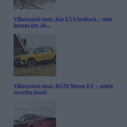
Villanyautó teszt: Kia EV4 fastback – nem
instant get, de…
Villanyautó teszt: KGM Musso EV – nehéz
zavarba hozni