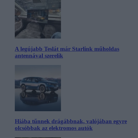
A legújabb Teslát már Starlink műholdas
antennával szerelik
Hiába tűnnek drágábbnak, valójában egyre
olcsóbbak az elektromos autók