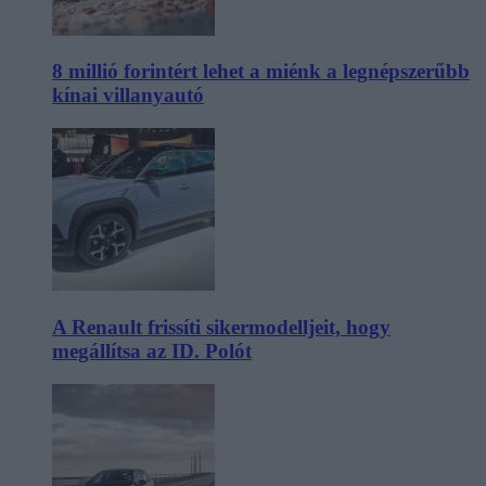
8 millió forintért lehet a miénk a legnépszerűbb
kínai villanyautó
A Renault frissíti sikermodelljeit, hogy
megállítsa az ID. Polót