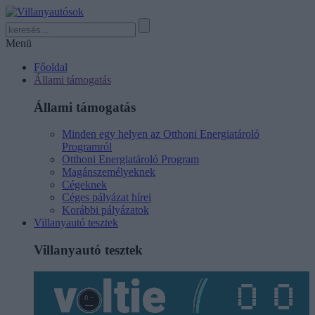
Menü
Főoldal
Állami támogatás
Állami támogatás
Minden egy helyen az Otthoni Energiatároló
Programról
Otthoni Energiatároló Program
Magánszemélyeknek
Cégeknek
Céges pályázat hírei
Korábbi pályázatok
Villanyautó tesztek
Villanyautó tesztek