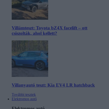
Villámteszt: Toyota bZ4X facelift – ott
csiszolták, ahol kellett?
Villanyautó teszt: Kia EV4 LR hatchback
További tesztek
Elektromos autó
Elektromos autó