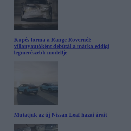
Kupés forma a Range Rovernél:
villanyautóként debütál a márka eddigi
legmerészebb modellje
Mutatjuk az új Nissan Leaf hazai árait