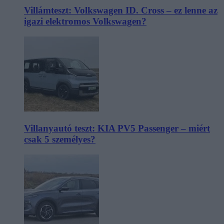
Villámteszt: Volkswagen ID. Cross – ez lenne az
igazi elektromos Volkswagen?
Villanyautó teszt: KIA PV5 Passenger – miért
csak 5 személyes?