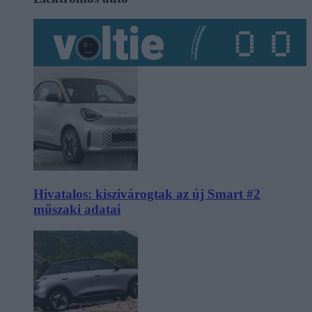
Hivatalos: kiszivárogtak az új Smart #2
műszaki adatai