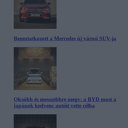
Bemutatkozott a Mercedes új városi SUV-ja
Olcsóbb és messzebbre megy: a BYD most a
japánok kedvenc autóit vette célba