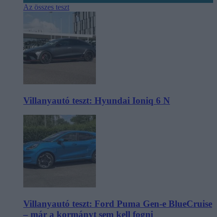
Az összes teszt
Villanyautó teszt: Hyundai Ioniq 6 N
Villanyautó teszt: Ford Puma Gen-e BlueCruise
– már a kormányt sem kell fogni