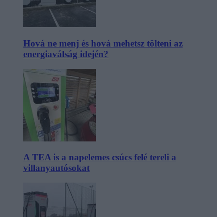
Hová ne menj és hová mehetsz tölteni az
energiaválság idején?
A TEA is a napelemes csúcs felé tereli a
villanyautósokat