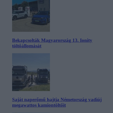
Bekapcsolták Magyarország 13. Ionity
töltőállomását
Saját naperőmű hajtja Németország vadiúj
megawattos kamiontöltőit