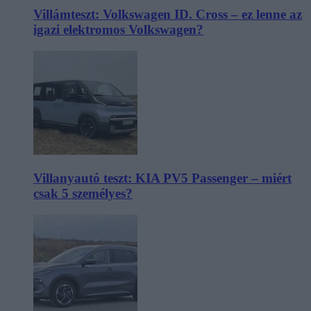
Villámteszt: Volkswagen ID. Cross – ez lenne az
igazi elektromos Volkswagen?
Villanyautó teszt: KIA PV5 Passenger – miért
csak 5 személyes?