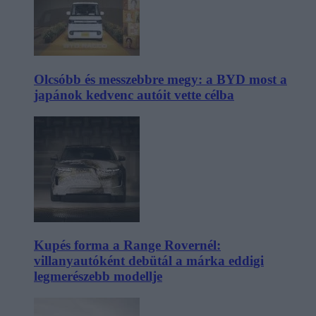
Olcsóbb és messzebbre megy: a BYD most a
japánok kedvenc autóit vette célba
Kupés forma a Range Rovernél:
villanyautóként debütál a márka eddigi
legmerészebb modellje