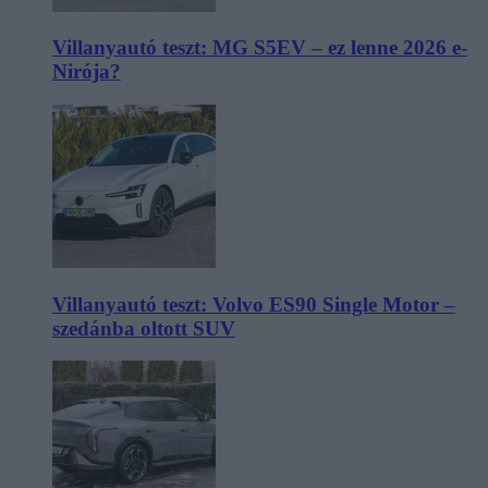
Villanyautó teszt: MG S5EV – ez lenne 2026 e-
Nirója?
Villanyautó teszt: Volvo ES90 Single Motor –
szedánba oltott SUV