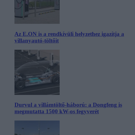
Az E.ON is a rendkívüli helyzethez igazítja a
villanyautó-töltőit
Durvul a villámtöltő-háború: a Dongfeng is
megmutatta 1500 kW-os fegyverét