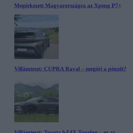
Megérkezett Magyarországra az Xpeng P7+
Villámteszt: CUPRA Raval – megéri a pénzét?
Villámteszt: Toyota bZ4X Touring – ez az,