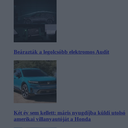
Beárazták a legolcsóbb elektromos Audit
Két év sem kellett: máris nyugdíjba küldi utolsó
amerikai villanyautóját a Honda