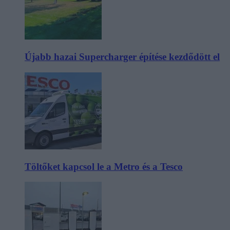
Újabb hazai Supercharger építése kezdődött el
Töltőket kapcsol le a Metro és a Tesco