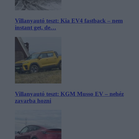
Villanyautó teszt: Kia EV4 fastback – nem
instant get, de…
Villanyautó teszt: KGM Musso EV – nehéz
zavarba hozni