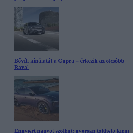
Bővíti kínálatát a Cupra – érkezik az olcsóbb
Raval
Ennyiért nagyot szólhat: gyorsan tölthető kínai