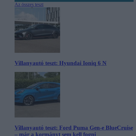
Az összes teszt
Villanyautó teszt: Hyundai Ioniq 6 N
Villanyautó teszt: Ford Puma Gen-e BlueCruise
– már a kormányt sem kell fogni