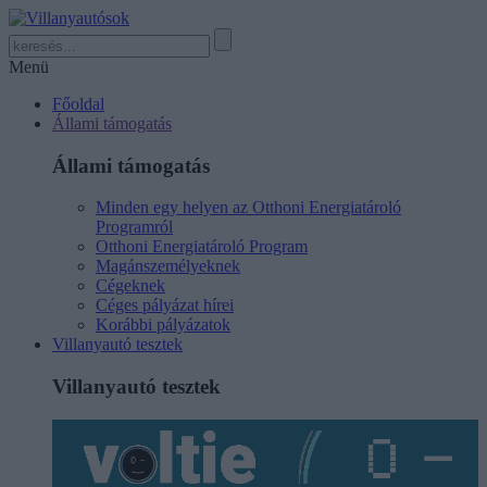
Menü
Főoldal
Állami támogatás
Állami támogatás
Minden egy helyen az Otthoni Energiatároló
Programról
Otthoni Energiatároló Program
Magánszemélyeknek
Cégeknek
Céges pályázat hírei
Korábbi pályázatok
Villanyautó tesztek
Villanyautó tesztek