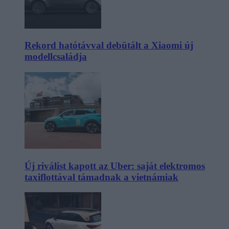
Rekord hatótávval debütált a Xiaomi új
modellcsaládja
Új riválist kapott az Uber: saját elektromos
taxiflottával támadnak a vietnámiak