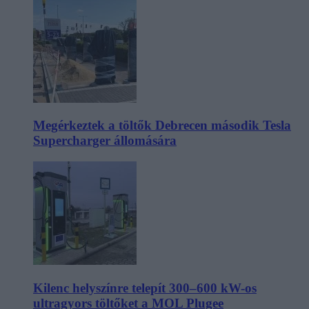
Megérkeztek a töltők Debrecen második Tesla
Supercharger állomására
Kilenc helyszínre telepít 300–600 kW-os
ultragyors töltőket a MOL Plugee