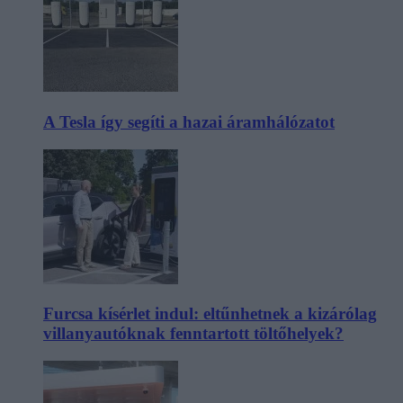
A Tesla így segíti a hazai áramhálózatot
Furcsa kísérlet indul: eltűnhetnek a kizárólag
villanyautóknak fenntartott töltőhelyek?