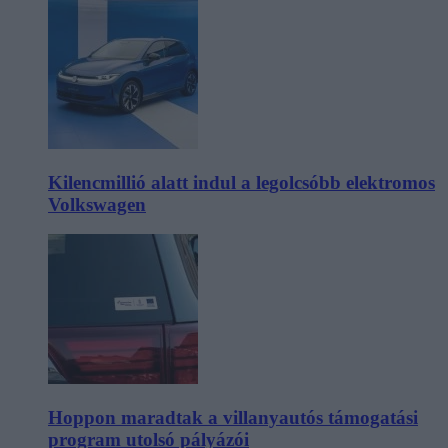
Kilencmillió alatt indul a legolcsóbb elektromos
Volkswagen
Hoppon maradtak a villanyautós támogatási
program utolsó pályázói