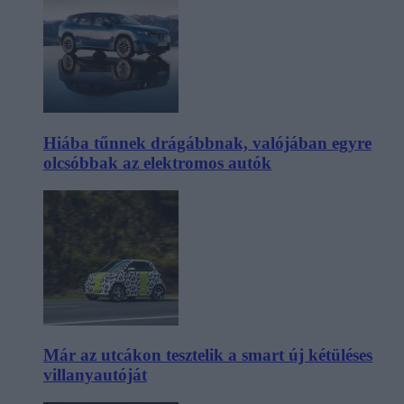
Hiába tűnnek drágábbnak, valójában egyre
olcsóbbak az elektromos autók
Már az utcákon tesztelik a smart új kétüléses
villanyautóját