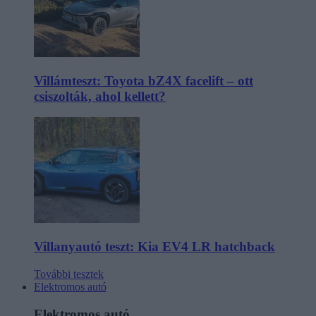
Villámteszt: Toyota bZ4X facelift – ott
csiszolták, ahol kellett?
Villanyautó teszt: Kia EV4 LR hatchback
További tesztek
Elektromos autó
Elektromos autó