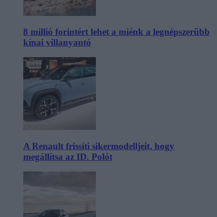
8 millió forintért lehet a miénk a legnépszerűbb
kínai villanyautó
A Renault frissíti sikermodelljeit, hogy
megállítsa az ID. Polót