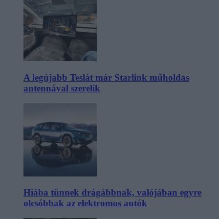
A legújabb Teslát már Starlink műholdas
antennával szerelik
Hiába tűnnek drágábbnak, valójában egyre
olcsóbbak az elektromos autók