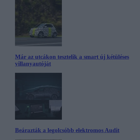
Már az utcákon tesztelik a smart új kétüléses
villanyautóját
Beárazták a legolcsóbb elektromos Audit