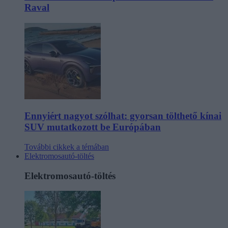
Raval
Ennyiért nagyot szólhat: gyorsan tölthető kínai
SUV mutatkozott be Európában
További cikkek a témában
Elektromosautó-töltés
Elektromosautó-töltés