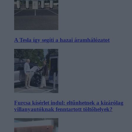
A Tesla így segíti a hazai áramhálózatot
Furcsa kísérlet indul: eltűnhetnek a kizárólag
villanyautóknak fenntartott töltőhelyek?