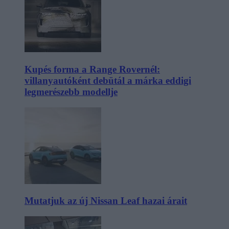
Kupés forma a Range Rovernél:
villanyautóként debütál a márka eddigi
legmerészebb modellje
Mutatjuk az új Nissan Leaf hazai árait