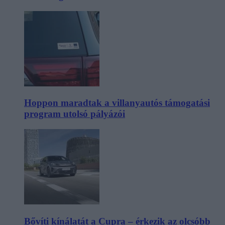
Hoppon maradtak a villanyautós támogatási
program utolsó pályázói
Bővíti kínálatát a Cupra – érkezik az olcsóbb