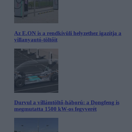
Az E.ON is a rendkívüli helyzethez igazítja a
villanyautó-töltőit
Durvul a villámtöltő-háború: a Dongfeng is
megmutatta 1500 kW-os fegyverét