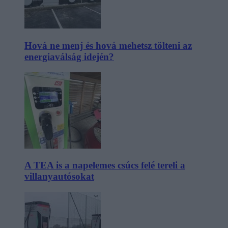
Hová ne menj és hová mehetsz tölteni az
energiaválság idején?
A TEA is a napelemes csúcs felé tereli a
villanyautósokat