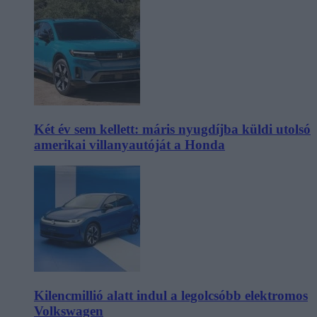
Két év sem kellett: máris nyugdíjba küldi utolsó
amerikai villanyautóját a Honda
Kilencmillió alatt indul a legolcsóbb elektromos
Volkswagen