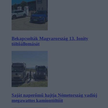
Bekapcsolták Magyarország 13. Ionity
töltőállomását
Saját naperőmű hajtja Németország vadiúj
megawattos kamiontöltőit