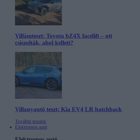
Villámteszt: Toyota bZ4X facelift – ott
csiszolták, ahol kellett?
Villanyautó teszt: Kia EV4 LR hatchback
További tesztek
Elektromos autó
Elektromos autó