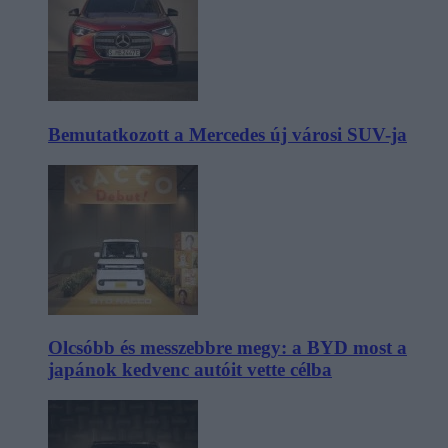
Bemutatkozott a Mercedes új városi SUV-ja
Olcsóbb és messzebbre megy: a BYD most a
japánok kedvenc autóit vette célba