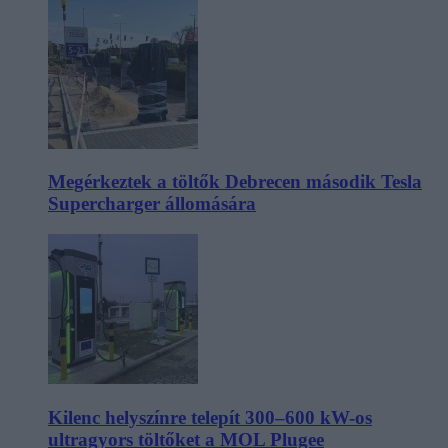
Megérkeztek a töltők Debrecen második Tesla
Supercharger állomására
Kilenc helyszínre telepít 300–600 kW-os
ultragyors töltőket a MOL Plugee