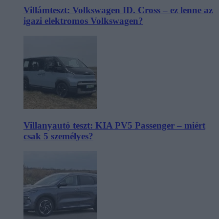
Villámteszt: Volkswagen ID. Cross – ez lenne az
igazi elektromos Volkswagen?
Villanyautó teszt: KIA PV5 Passenger – miért
csak 5 személyes?