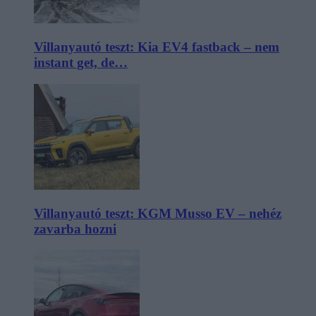
Villanyautó teszt: Kia EV4 fastback – nem
instant get, de…
Villanyautó teszt: KGM Musso EV – nehéz
zavarba hozni