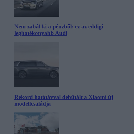
Nem zabál ki a pénzből: ez az eddigi
leghatékonyabb Audi
Rekord hatótávval debütált a Xiaomi új
modellcsaládja