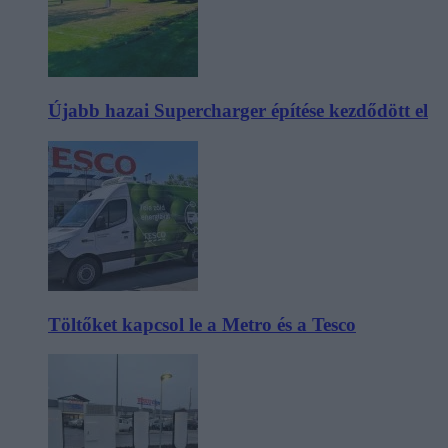
Újabb hazai Supercharger építése kezdődött el
Töltőket kapcsol le a Metro és a Tesco