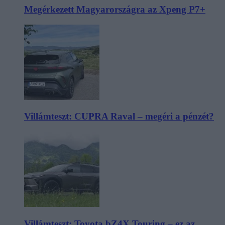
Megérkezett Magyarországra az Xpeng P7+
Villámteszt: CUPRA Raval – megéri a pénzét?
Villámteszt: Toyota bZ4X Touring – ez az,