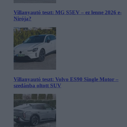
Villanyautó teszt: MG S5EV – ez lenne 2026 e-
Nirója?
Villanyautó teszt: Volvo ES90 Single Motor –
szedánba oltott SUV