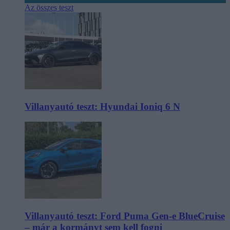
Az összes teszt
Villanyautó teszt: Hyundai Ioniq 6 N
Villanyautó teszt: Ford Puma Gen-e BlueCruise
– már a kormányt sem kell fogni