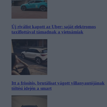
Új riválist kapott az Uber: saját elektromos
taxiflottával támadnak a vietnámiak
Itt a frissítés, brutálisat vágott villanyautójának
töltési idején a smart