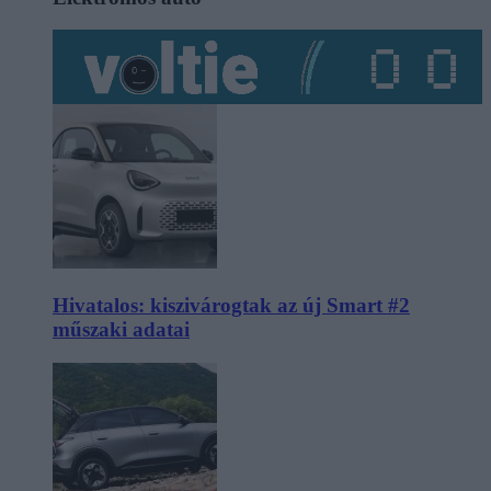
Hivatalos: kiszivárogtak az új Smart #2
műszaki adatai