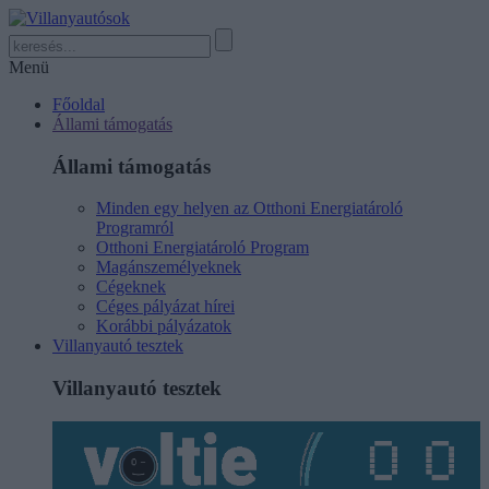
Menü
Főoldal
Állami támogatás
Állami támogatás
Minden egy helyen az Otthoni Energiatároló
Programról
Otthoni Energiatároló Program
Magánszemélyeknek
Cégeknek
Céges pályázat hírei
Korábbi pályázatok
Villanyautó tesztek
Villanyautó tesztek