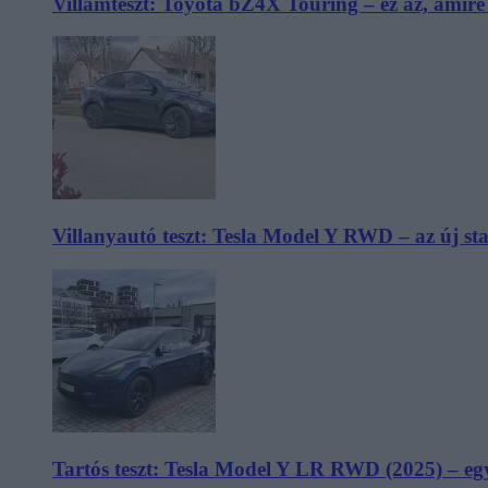
Villámteszt: Toyota bZ4X Touring – ez az, amir
Villanyautó teszt: Tesla Model Y RWD – az új s
Tartós teszt: Tesla Model Y LR RWD (2025) – egy 