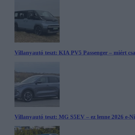
Villanyautó teszt: KIA PV5 Passenger – miért cs
Villanyautó teszt: MG S5EV – ez lenne 2026 e-N