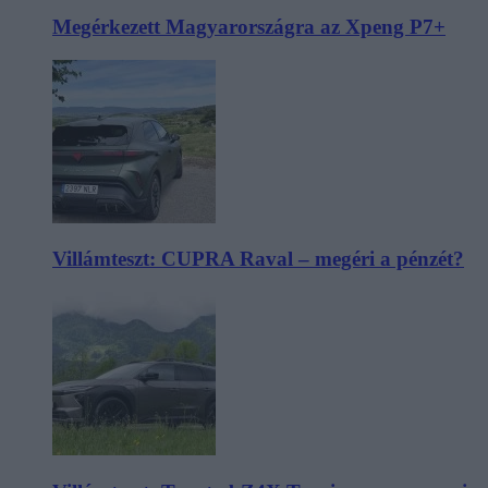
Megérkezett Magyarországra az Xpeng P7+
Villámteszt: CUPRA Raval – megéri a pénzét?