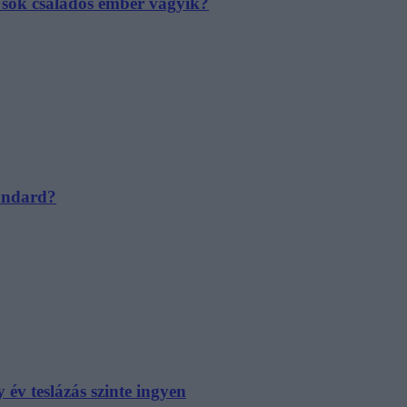
e sok családos ember vágyik?
tandard?
év teslázás szinte ingyen