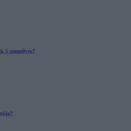
ak 5 személyes?
irója?