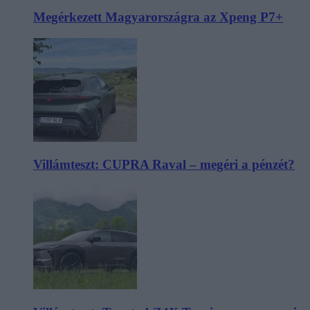
Megérkezett Magyarországra az Xpeng P7+
Villámteszt: CUPRA Raval – megéri a pénzét?