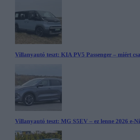
Villanyautó teszt: KIA PV5 Passenger – miért cs
Villanyautó teszt: MG S5EV – ez lenne 2026 e-N