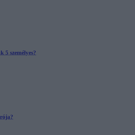
ak 5 személyes?
irója?