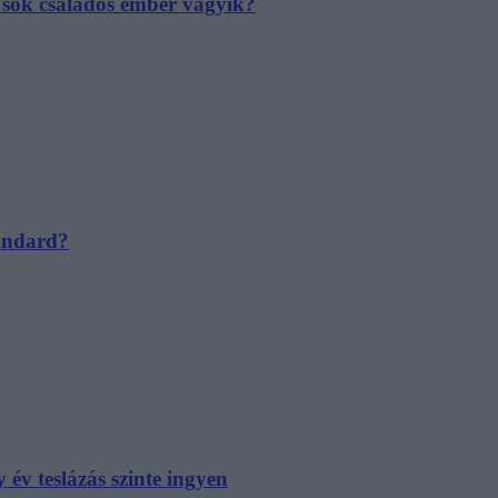
e sok családos ember vágyik?
tandard?
év teslázás szinte ingyen