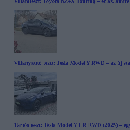
Villámteszt: Toyota bZ4X Touring – ez az, amir
Villanyautó teszt: Tesla Model Y RWD – az új s
Tartós teszt: Tesla Model Y LR RWD (2025) – egy 