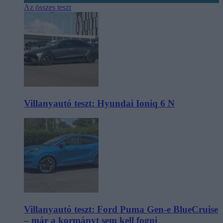
Az összes teszt
Villanyautó teszt: Hyundai Ioniq 6 N
Villanyautó teszt: Ford Puma Gen-e BlueCruise
– már a kormányt sem kell fogni