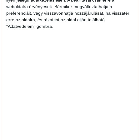
weboldalra érvényesek. Bármikor megváltoztathatja a
preferenciáit, vagy visszavonhatja hozzájárulását, ha visszatér
erre az oldalra, és rákattint az oldal alján található
"Adatvédelem" gombra.
Hoppon maradtak a villanyautós támogatási
program utolsó pályázói
Bővíti kínálatát a Cupra – érkezik az olcsóbb