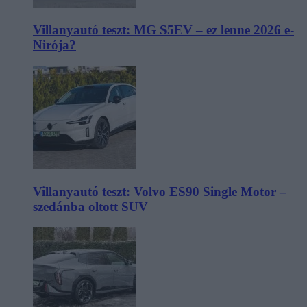
Villanyautó teszt: MG S5EV – ez lenne 2026 e-
Nirója?
Villanyautó teszt: Volvo ES90 Single Motor –
szedánba oltott SUV