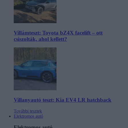
Villámteszt: Toyota bZ4X facelift – ott
csiszolták, ahol kellett?
Villanyautó teszt: Kia EV4 LR hatchback
További tesztek
Elektromos autó
Elektromos autó