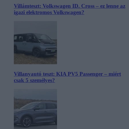
Villámteszt: Volkswagen ID. Cross – ez lenne az
igazi elektromos Volkswagen?
Villanyautó teszt: KIA PV5 Passenger – miért
csak 5 személyes?