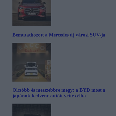
Bemutatkozott a Mercedes új városi SUV-ja
Olcsóbb és messzebbre megy: a BYD most a
japánok kedvenc autóit vette célba