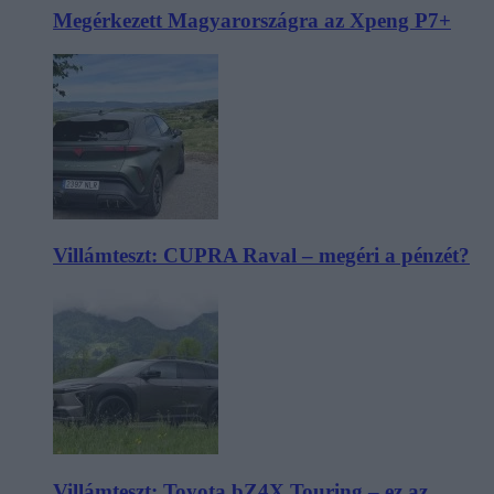
Megérkezett Magyarországra az Xpeng P7+
Villámteszt: CUPRA Raval – megéri a pénzét?
Villámteszt: Toyota bZ4X Touring – ez az,