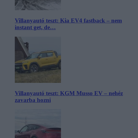
Villanyautó teszt: Kia EV4 fastback – nem
instant get, de…
Villanyautó teszt: KGM Musso EV – nehéz
zavarba hozni