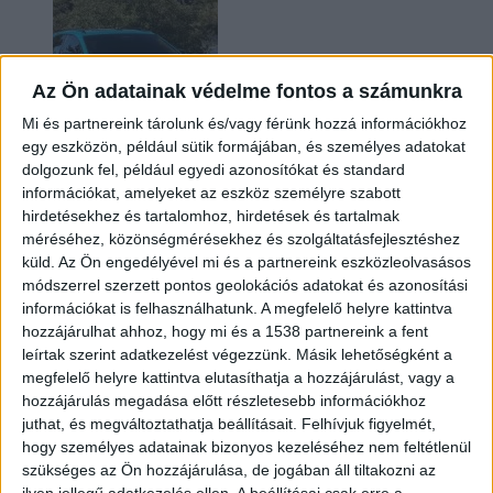
Az Ön adatainak védelme fontos a számunkra
Mi és partnereink tárolunk és/vagy férünk hozzá információkhoz
egy eszközön, például sütik formájában, és személyes adatokat
dolgozunk fel, például egyedi azonosítókat és standard
információkat, amelyeket az eszköz személyre szabott
Két év sem kellett: máris nyugdíjba küldi utolsó
hirdetésekhez és tartalomhoz, hirdetések és tartalmak
amerikai villanyautóját a Honda
méréséhez, közönségmérésekhez és szolgáltatásfejlesztéshez
küld.
Az Ön engedélyével mi és a partnereink eszközleolvasásos
módszerrel szerzett pontos geolokációs adatokat és azonosítási
információkat is felhasználhatunk. A megfelelő helyre kattintva
hozzájárulhat ahhoz, hogy mi és a 1538 partnereink a fent
leírtak szerint adatkezelést végezzünk. Másik lehetőségként a
megfelelő helyre kattintva elutasíthatja a hozzájárulást, vagy a
hozzájárulás megadása előtt részletesebb információkhoz
juthat, és megváltoztathatja beállításait.
Felhívjuk figyelmét,
hogy személyes adatainak bizonyos kezeléséhez nem feltétlenül
Kilencmillió alatt indul a legolcsóbb elektromos
szükséges az Ön hozzájárulása, de jogában áll tiltakozni az
Volkswagen
ilyen jellegű adatkezelés ellen. A beállításai csak erre a