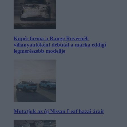
Kupés forma a Range Rovernél:
villanyautóként debütál a márka eddigi
legmerészebb modellje
Mutatjuk az új Nissan Leaf hazai árait