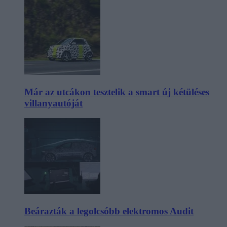
Már az utcákon tesztelik a smart új kétüléses
villanyautóját
Beárazták a legolcsóbb elektromos Audit