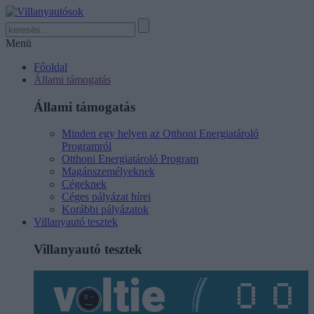
Menü
Főoldal
Állami támogatás
Állami támogatás
Minden egy helyen az Otthoni Energiatároló
Programról
Otthoni Energiatároló Program
Magánszemélyeknek
Cégeknek
Céges pályázat hírei
Korábbi pályázatok
Villanyautó tesztek
Villanyautó tesztek