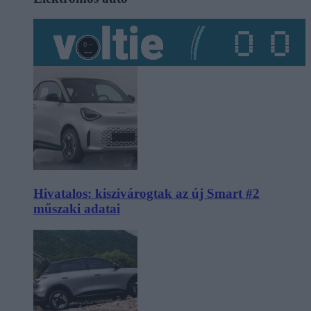
Hivatalos: kiszivárogtak az új Smart #2
műszaki adatai