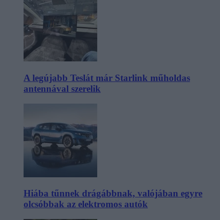
A legújabb Teslát már Starlink műholdas
antennával szerelik
Hiába tűnnek drágábbnak, valójában egyre
olcsóbbak az elektromos autók