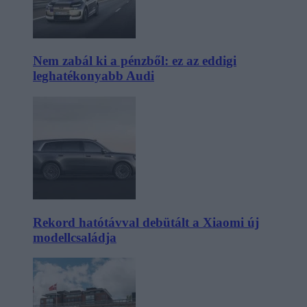
Nem zabál ki a pénzből: ez az eddigi
leghatékonyabb Audi
Rekord hatótávval debütált a Xiaomi új
modellcsaládja