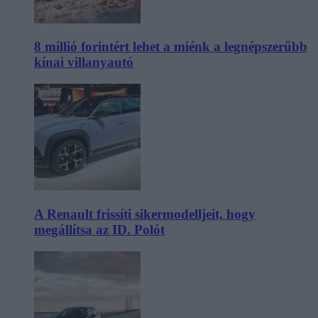
8 millió forintért lehet a miénk a legnépszerűbb
kínai villanyautó
A Renault frissíti sikermodelljeit, hogy
megállítsa az ID. Polót