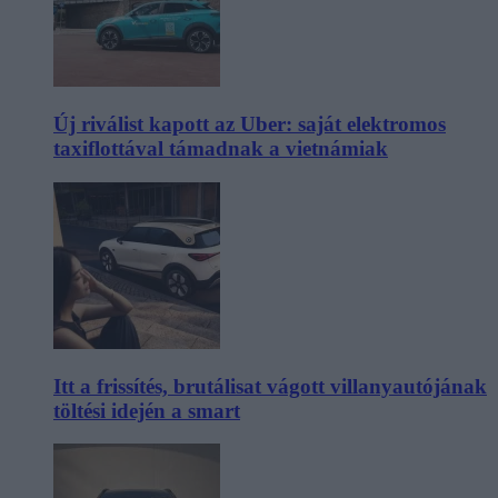
Új riválist kapott az Uber: saját elektromos
taxiflottával támadnak a vietnámiak
Itt a frissítés, brutálisat vágott villanyautójának
töltési idején a smart