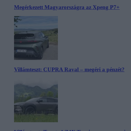
Megérkezett Magyarországra az Xpeng P7+
Villámteszt: CUPRA Raval – megéri a pénzét?