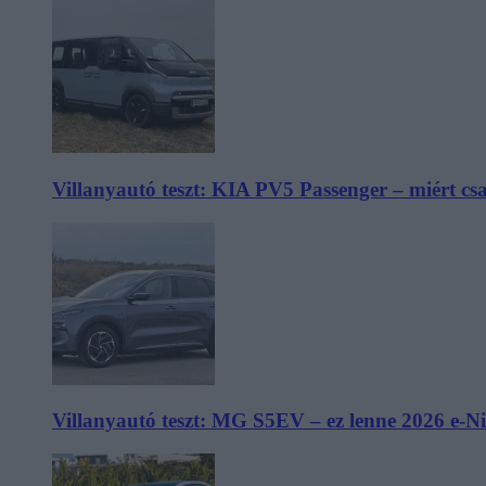
Villanyautó teszt: KIA PV5 Passenger – miért cs
Villanyautó teszt: MG S5EV – ez lenne 2026 e-N