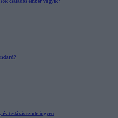
e sok családos ember vágyik?
tandard?
év teslázás szinte ingyen