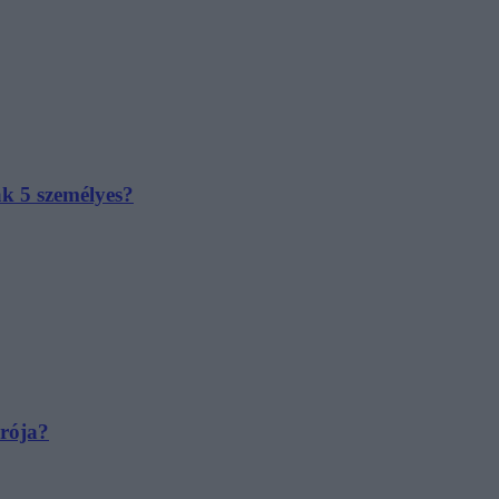
ak 5 személyes?
irója?