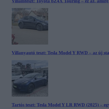
Villámteszt: Toyota bZ4X Touring – ez az, amir
Villanyautó teszt: Tesla Model Y RWD – az új s
Tartós teszt: Tesla Model Y LR RWD (2025) – egy 