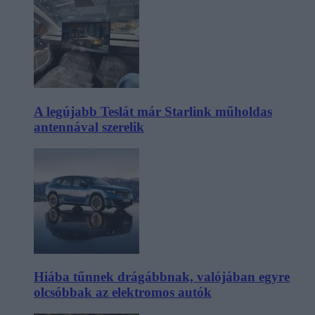
A legújabb Teslát már Starlink műholdas
antennával szerelik
Hiába tűnnek drágábbnak, valójában egyre
olcsóbbak az elektromos autók