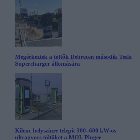
Megérkeztek a töltők Debrecen második Tesla
Supercharger állomására
Kilenc helyszínre telepít 300–600 kW-os
ultragyors töltőket a MOL Plugee