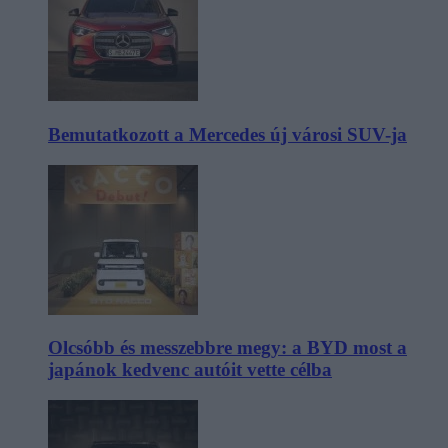
Bemutatkozott a Mercedes új városi SUV-ja
Olcsóbb és messzebbre megy: a BYD most a
japánok kedvenc autóit vette célba