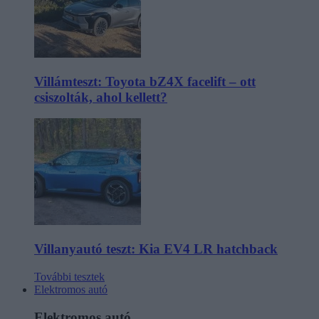
Villámteszt: Toyota bZ4X facelift – ott
csiszolták, ahol kellett?
Villanyautó teszt: Kia EV4 LR hatchback
További tesztek
Elektromos autó
Elektromos autó