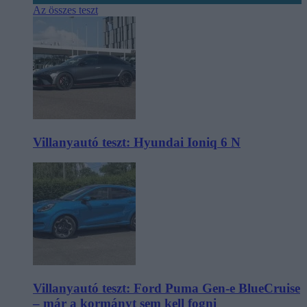
Az összes teszt
Villanyautó teszt: Hyundai Ioniq 6 N
Villanyautó teszt: Ford Puma Gen-e BlueCruise
– már a kormányt sem kell fogni