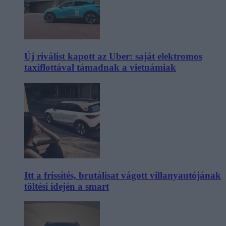
Új riválist kapott az Uber: saját elektromos
taxiflottával támadnak a vietnámiak
Itt a frissítés, brutálisat vágott villanyautójának
töltési idején a smart