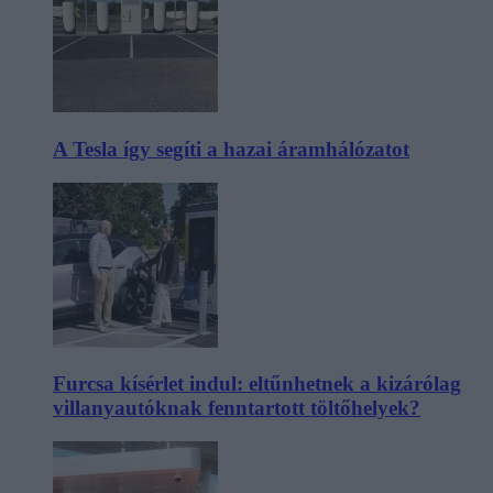
A Tesla így segíti a hazai áramhálózatot
Furcsa kísérlet indul: eltűnhetnek a kizárólag
villanyautóknak fenntartott töltőhelyek?