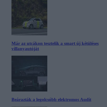
Már az utcákon tesztelik a smart új kétüléses
villanyautóját
Beárazták a legolcsóbb elektromos Audit