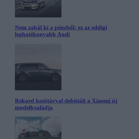
Nem zabál ki a pénzből: ez az eddigi
leghatékonyabb Audi
Rekord hatótávval debütált a Xiaomi új
modellcsaládja