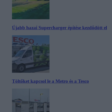
Újabb hazai Supercharger építése kezdődött el
Töltőket kapcsol le a Metro és a Tesco