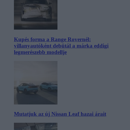
Kupés forma a Range Rovernél:
villanyautóként debütál a márka eddigi
legmerészebb modellje
Mutatjuk az új Nissan Leaf hazai árait