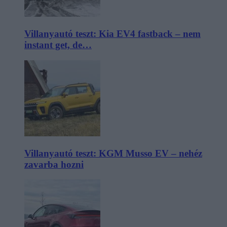
Villanyautó teszt: Kia EV4 fastback – nem
instant get, de…
Villanyautó teszt: KGM Musso EV – nehéz
zavarba hozni