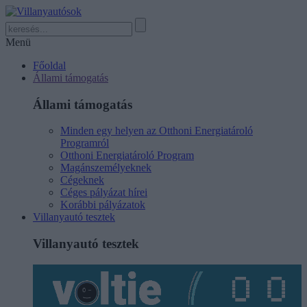
Menü
Főoldal
Állami támogatás
Állami támogatás
Minden egy helyen az Otthoni Energiatároló
Programról
Otthoni Energiatároló Program
Magánszemélyeknek
Cégeknek
Céges pályázat hírei
Korábbi pályázatok
Villanyautó tesztek
Villanyautó tesztek