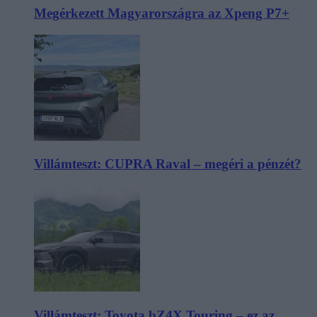
Megérkezett Magyarországra az Xpeng P7+
Villámteszt: CUPRA Raval – megéri a pénzét?
Villámteszt: Toyota bZ4X Touring – ez az,