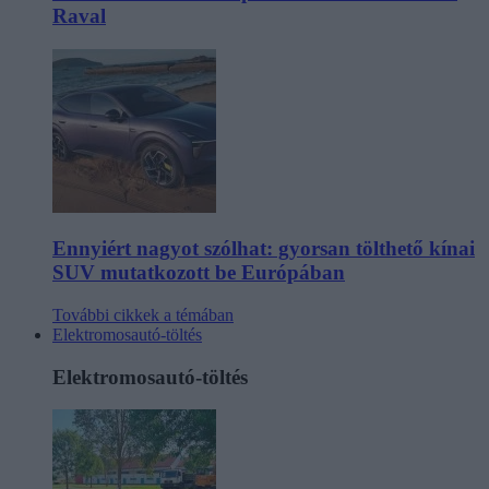
Raval
Ennyiért nagyot szólhat: gyorsan tölthető kínai
SUV mutatkozott be Európában
További cikkek a témában
Elektromosautó-töltés
Elektromosautó-töltés