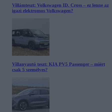
Villámteszt: Volkswagen ID. Cross – ez lenne az
igazi elektromos Volkswagen?
Villanyautó teszt: KIA PV5 Passenger – miért
csak 5 személyes?