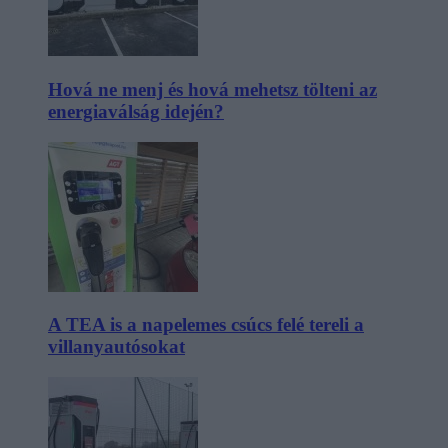
Hová ne menj és hová mehetsz tölteni az
energiaválság idején?
A TEA is a napelemes csúcs felé tereli a
villanyautósokat