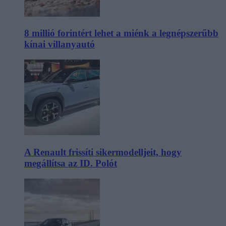
8 millió forintért lehet a miénk a legnépszerűbb
kínai villanyautó
A Renault frissíti sikermodelljeit, hogy
megállítsa az ID. Polót