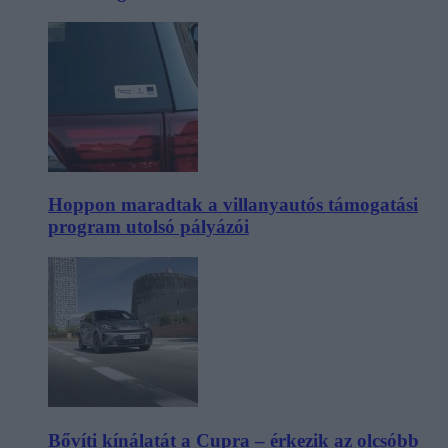
Hoppon maradtak a villanyautós támogatási
program utolsó pályázói
Bővíti kínálatát a Cupra – érkezik az olcsóbb