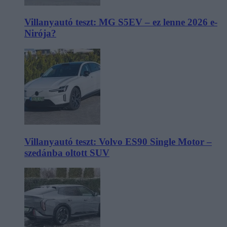
Villanyautó teszt: MG S5EV – ez lenne 2026 e-
Nirója?
Villanyautó teszt: Volvo ES90 Single Motor –
szedánba oltott SUV