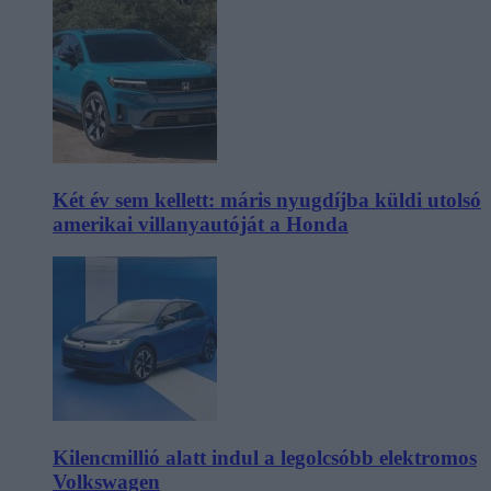
Két év sem kellett: máris nyugdíjba küldi utolsó
amerikai villanyautóját a Honda
Kilencmillió alatt indul a legolcsóbb elektromos
Volkswagen