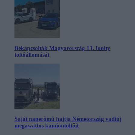
Bekapcsolták Magyarország 13. Ionity
töltőállomását
Saját naperőmű hajtja Németország vadiúj
megawattos kamiontöltőit