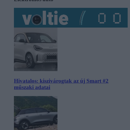
Hivatalos: kiszivárogtak az új Smart #2
műszaki adatai