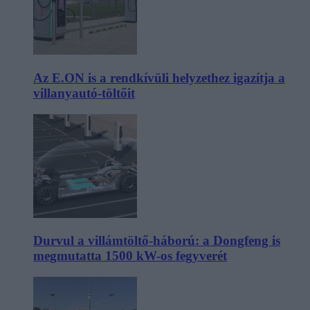
Az E.ON is a rendkívüli helyzethez igazítja a
villanyautó-töltőit
Durvul a villámtöltő-háború: a Dongfeng is
megmutatta 1500 kW-os fegyverét