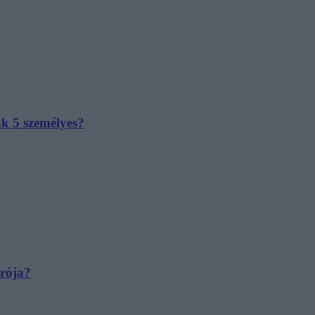
ak 5 személyes?
irója?