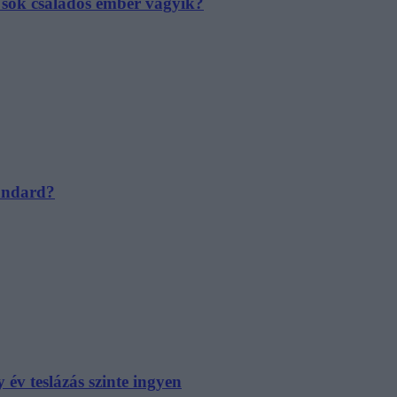
e sok családos ember vágyik?
tandard?
év teslázás szinte ingyen