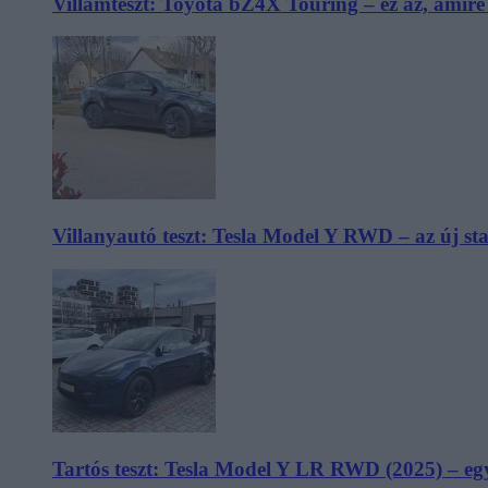
Villámteszt: Toyota bZ4X Touring – ez az, amir
Villanyautó teszt: Tesla Model Y RWD – az új s
Tartós teszt: Tesla Model Y LR RWD (2025) – egy 