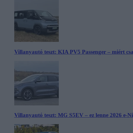
Villanyautó teszt: KIA PV5 Passenger – miért cs
Villanyautó teszt: MG S5EV – ez lenne 2026 e-N