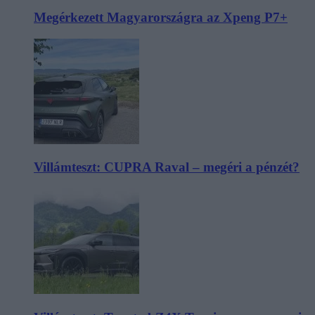
Megérkezett Magyarországra az Xpeng P7+
Villámteszt: CUPRA Raval – megéri a pénzét?