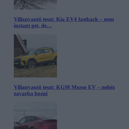
Villanyautó teszt: Kia EV4 fastback – nem
instant get, de…
Villanyautó teszt: KGM Musso EV – nehéz
zavarba hozni