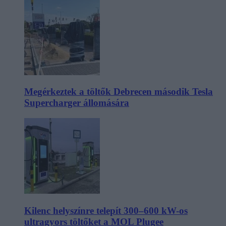
Megérkeztek a töltők Debrecen második Tesla
Supercharger állomására
Kilenc helyszínre telepít 300–600 kW-os
ultragyors töltőket a MOL Plugee