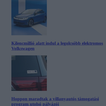
Kilencmillió alatt indul a legolcsóbb elektromos
Volkswagen
Hoppon maradtak a villanyautós támogatási
program utolsó pályázói