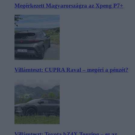
Megérkezett Magyarországra az Xpeng P7+
Villámteszt: CUPRA Raval – megéri a pénzét?
Villámteszt: Toyota bZ4X Touring – ez az,