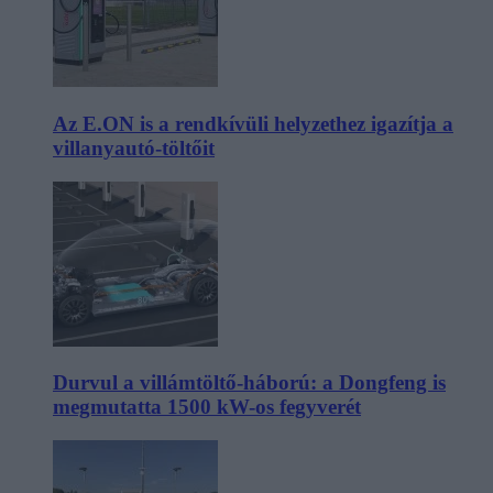
Az E.ON is a rendkívüli helyzethez igazítja a
villanyautó-töltőit
Durvul a villámtöltő-háború: a Dongfeng is
megmutatta 1500 kW-os fegyverét