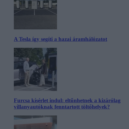
A Tesla így segíti a hazai áramhálózatot
Furcsa kísérlet indul: eltűnhetnek a kizárólag
villanyautóknak fenntartott töltőhelyek?