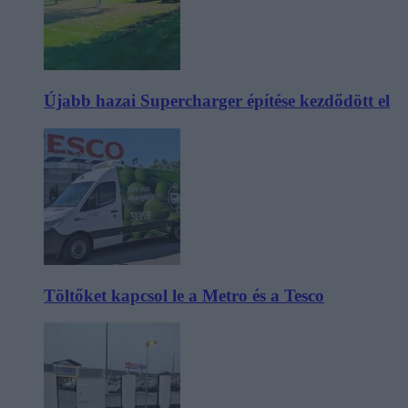
Újabb hazai Supercharger építése kezdődött el
Töltőket kapcsol le a Metro és a Tesco