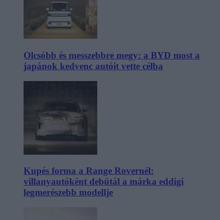
Olcsóbb és messzebbre megy: a BYD most a
japánok kedvenc autóit vette célba
Kupés forma a Range Rovernél:
villanyautóként debütál a márka eddigi
legmerészebb modellje