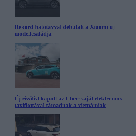
Rekord hatótávval debütált a Xiaomi új
modellcsaládja
Új riválist kapott az Uber: saját elektromos
taxiflottával támadnak a vietnámiak