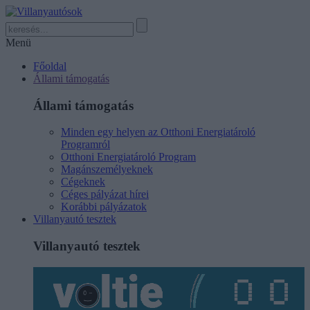
Menü
Főoldal
Állami támogatás
Állami támogatás
Minden egy helyen az Otthoni Energiatároló
Programról
Otthoni Energiatároló Program
Magánszemélyeknek
Cégeknek
Céges pályázat hírei
Korábbi pályázatok
Villanyautó tesztek
Villanyautó tesztek