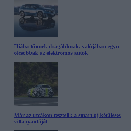
Hiába tűnnek drágábbnak, valójában egyre
olcsóbbak az elektromos autók
Már az utcákon tesztelik a smart új kétüléses
villanyautóját