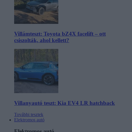
Villámteszt: Toyota bZ4X facelift – ott
csiszolták, ahol kellett?
Villanyautó teszt: Kia EV4 LR hatchback
További tesztek
Elektromos autó
Elektromos autó