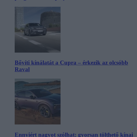
Bővíti kínálatát a Cupra – érkezik az olcsóbb
Raval
Ennyiért nagyot szólhat: gyorsan tölthető kínai