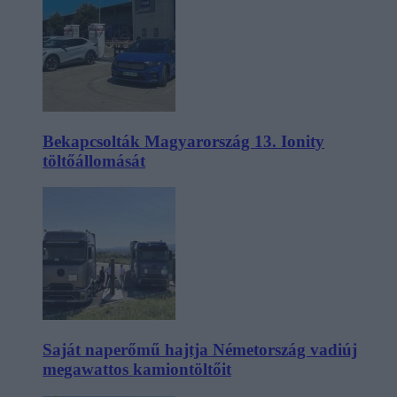
Bekapcsolták Magyarország 13. Ionity
töltőállomását
Saját naperőmű hajtja Németország vadiúj
megawattos kamiontöltőit