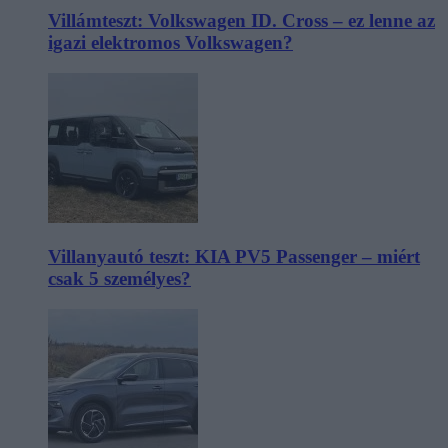
Villámteszt: Volkswagen ID. Cross – ez lenne az
igazi elektromos Volkswagen?
Villanyautó teszt: KIA PV5 Passenger – miért
csak 5 személyes?