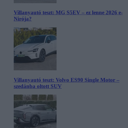
Villanyautó teszt: MG S5EV – ez lenne 2026 e-
Nirója?
Villanyautó teszt: Volvo ES90 Single Motor –
szedánba oltott SUV