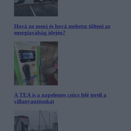
Hová ne menj és hová mehetsz tölteni az
energiaválság idején?
A TEA is a napelemes csúcs felé tereli a
villanyautósokat