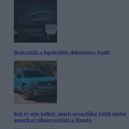
Beárazták a legolcsóbb elektromos Audit
Két év sem kellett: máris nyugdíjba küldi utolsó
amerikai villanyautóját a Honda