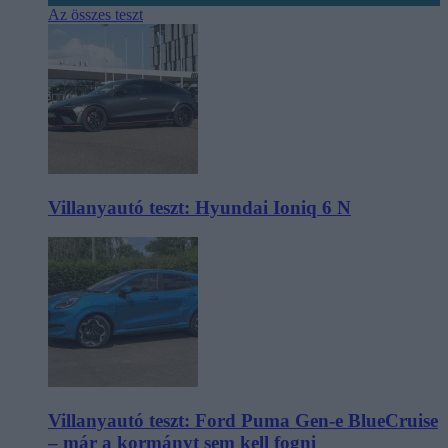
Az összes teszt
Villanyautó teszt: Hyundai Ioniq 6 N
Villanyautó teszt: Ford Puma Gen-e BlueCruise
– már a kormányt sem kell fogni