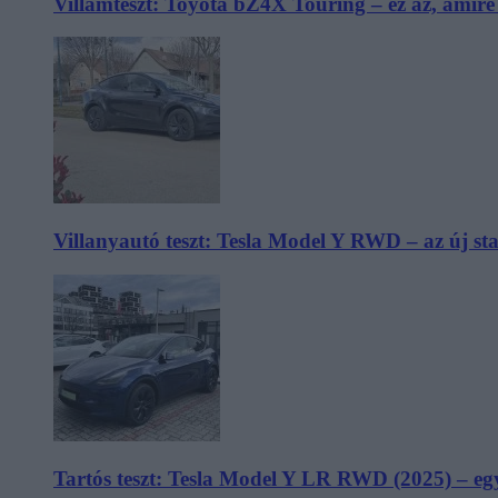
Villámteszt: Toyota bZ4X Touring – ez az, amir
Villanyautó teszt: Tesla Model Y RWD – az új s
Tartós teszt: Tesla Model Y LR RWD (2025) – egy 