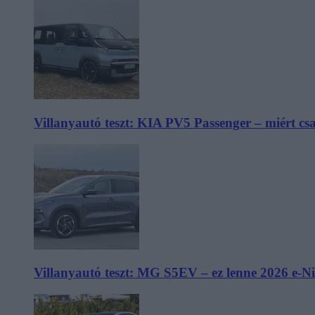
Villanyautó teszt: KIA PV5 Passenger – miért cs
Villanyautó teszt: MG S5EV – ez lenne 2026 e-N