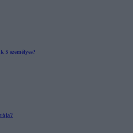
ak 5 személyes?
irója?