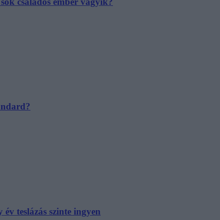
e sok családos ember vágyik?
tandard?
év teslázás szinte ingyen