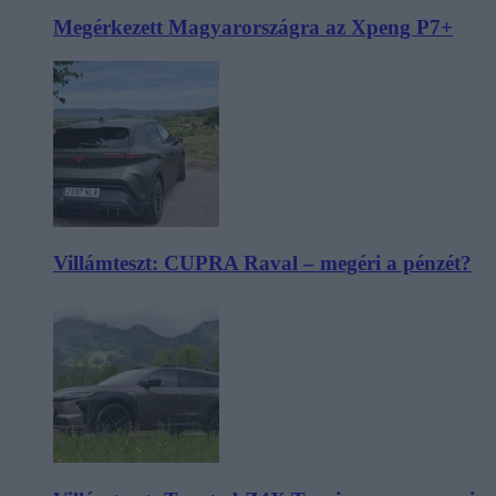
Megérkezett Magyarországra az Xpeng P7+
Villámteszt: CUPRA Raval – megéri a pénzét?