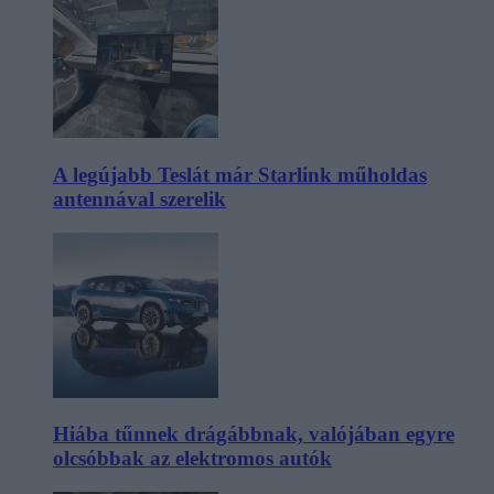
A legújabb Teslát már Starlink műholdas
antennával szerelik
Hiába tűnnek drágábbnak, valójában egyre
olcsóbbak az elektromos autók