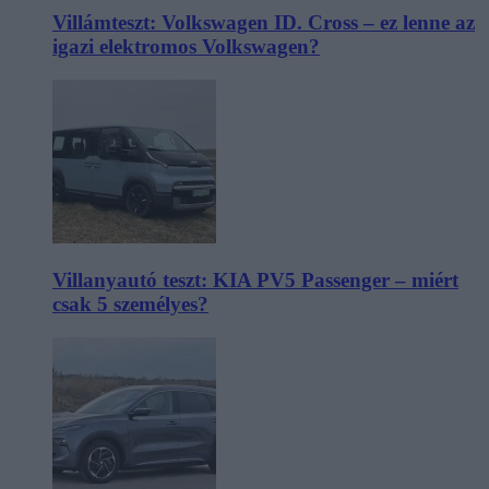
Villámteszt: Volkswagen ID. Cross – ez lenne az
igazi elektromos Volkswagen?
Villanyautó teszt: KIA PV5 Passenger – miért
csak 5 személyes?