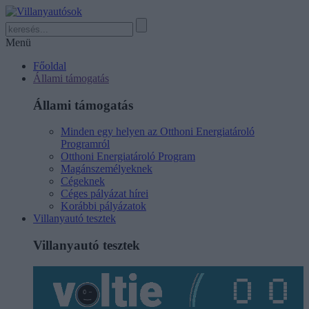
Menü
Főoldal
Állami támogatás
Állami támogatás
Minden egy helyen az Otthoni Energiatároló
Programról
Otthoni Energiatároló Program
Magánszemélyeknek
Cégeknek
Céges pályázat hírei
Korábbi pályázatok
Villanyautó tesztek
Villanyautó tesztek