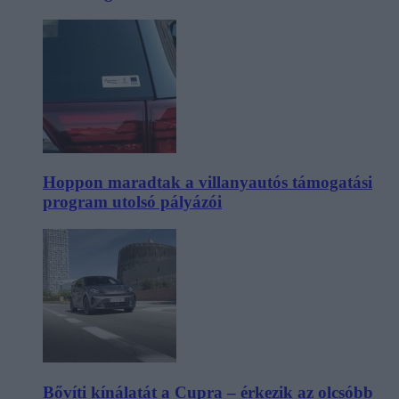
Hoppon maradtak a villanyautós támogatási
program utolsó pályázói
Bővíti kínálatát a Cupra – érkezik az olcsóbb