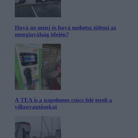
Hová ne menj és hová mehetsz tölteni az
energiaválság idején?
A TEA is a napelemes csúcs felé tereli a
villanyautósokat