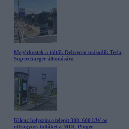
Megérkeztek a töltők Debrecen második Tesla
Supercharger állomására
Kilenc helyszínre telepít 300–600 kW-os
ultragyors töltőket a MOL Plugee