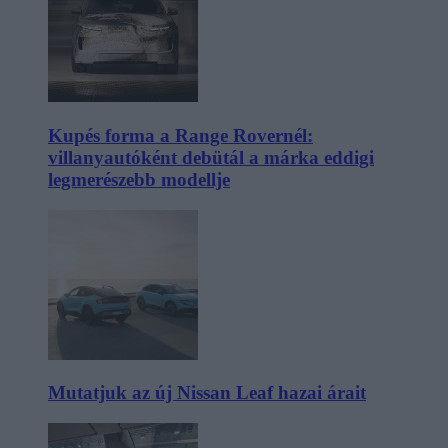
Kupés forma a Range Rovernél:
villanyautóként debütál a márka eddigi
legmerészebb modellje
Mutatjuk az új Nissan Leaf hazai árait