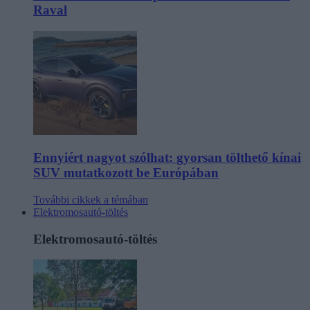
Raval
Ennyiért nagyot szólhat: gyorsan tölthető kínai
SUV mutatkozott be Európában
További cikkek a témában
Elektromosautó-töltés
Elektromosautó-töltés