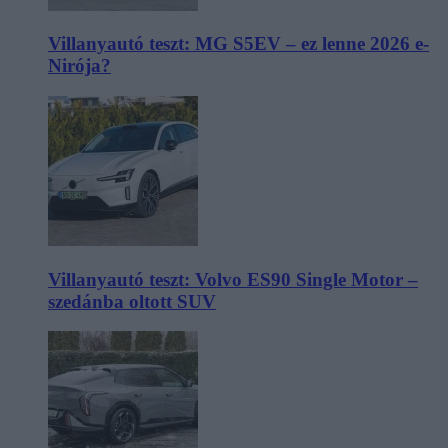
Villanyautó teszt: MG S5EV – ez lenne 2026 e-
Nirója?
Villanyautó teszt: Volvo ES90 Single Motor –
szedánba oltott SUV