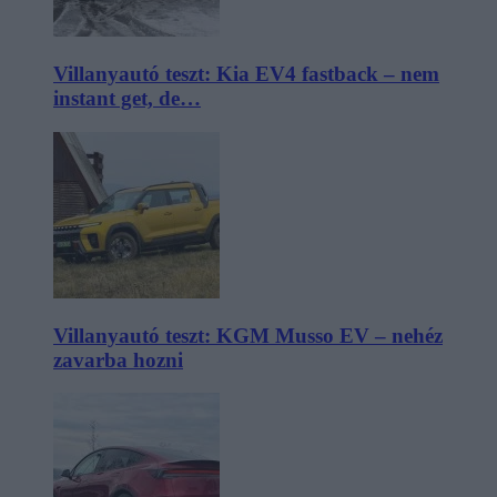
Villanyautó teszt: Kia EV4 fastback – nem
instant get, de…
Villanyautó teszt: KGM Musso EV – nehéz
zavarba hozni