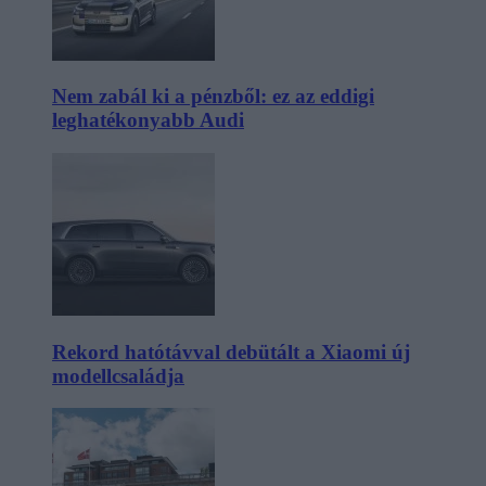
Nem zabál ki a pénzből: ez az eddigi
leghatékonyabb Audi
Rekord hatótávval debütált a Xiaomi új
modellcsaládja