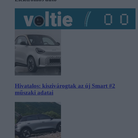
Hivatalos: kiszivárogtak az új Smart #2
műszaki adatai