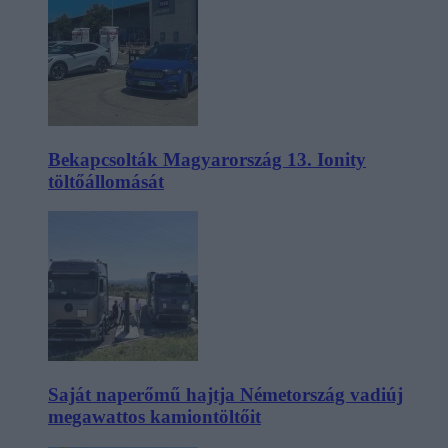
Bekapcsolták Magyarország 13. Ionity
töltőállomását
Saját naperőmű hajtja Németország vadiúj
megawattos kamiontöltőit