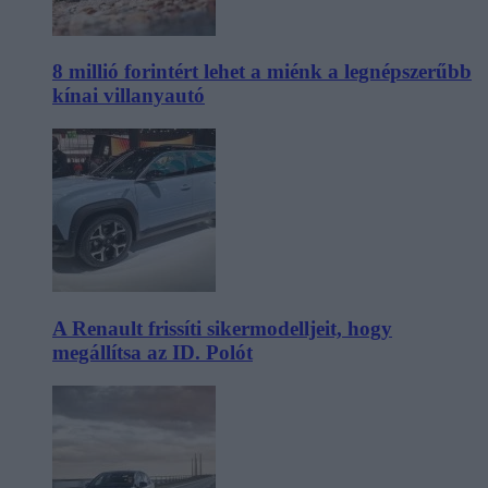
8 millió forintért lehet a miénk a legnépszerűbb
kínai villanyautó
A Renault frissíti sikermodelljeit, hogy
megállítsa az ID. Polót