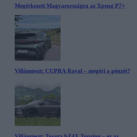
Megérkezett Magyarországra az Xpeng P7+
Villámteszt: CUPRA Raval – megéri a pénzét?
Villámteszt: Toyota bZ4X Touring – ez az,