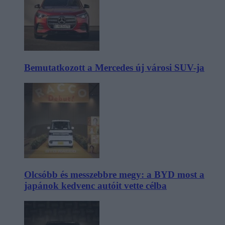
Bemutatkozott a Mercedes új városi SUV-ja
Olcsóbb és messzebbre megy: a BYD most a
japánok kedvenc autóit vette célba