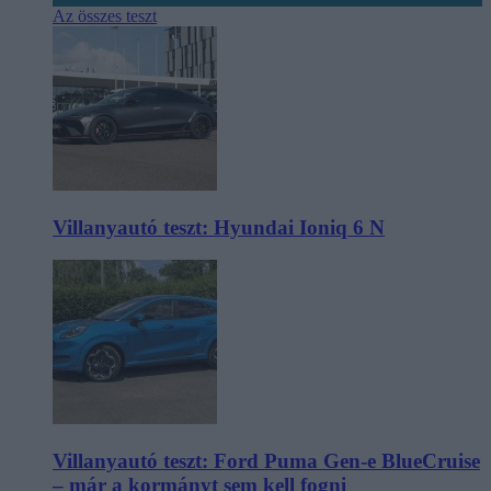
Az összes teszt
Villanyautó teszt: Hyundai Ioniq 6 N
Villanyautó teszt: Ford Puma Gen-e BlueCruise
– már a kormányt sem kell fogni