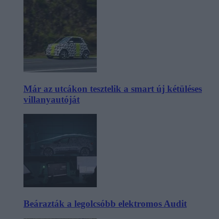
Már az utcákon tesztelik a smart új kétüléses
villanyautóját
Beárazták a legolcsóbb elektromos Audit