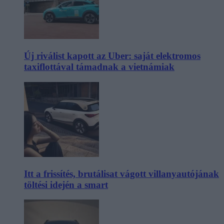
Új riválist kapott az Uber: saját elektromos
taxiflottával támadnak a vietnámiak
Itt a frissítés, brutálisat vágott villanyautójának
töltési idején a smart