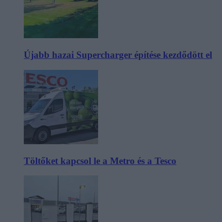
Újabb hazai Supercharger építése kezdődött el
Töltőket kapcsol le a Metro és a Tesco