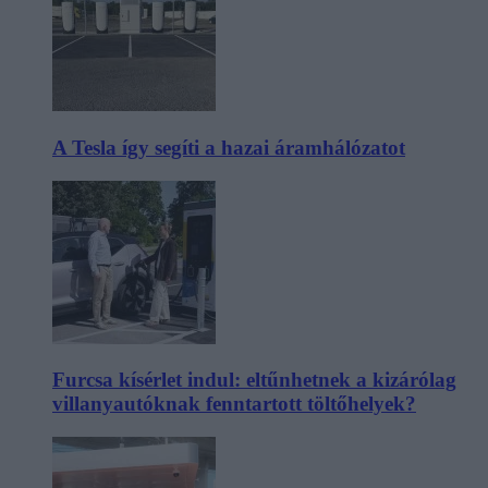
A Tesla így segíti a hazai áramhálózatot
Furcsa kísérlet indul: eltűnhetnek a kizárólag
villanyautóknak fenntartott töltőhelyek?