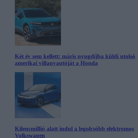
Két év sem kellett: máris nyugdíjba küldi utolsó
amerikai villanyautóját a Honda
Kilencmillió alatt indul a legolcsóbb elektromos
Volkswagen