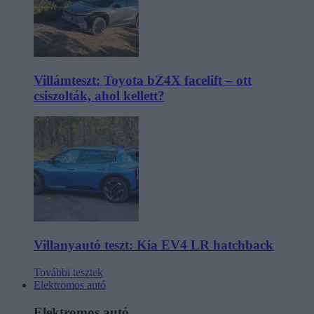
Villámteszt: Toyota bZ4X facelift – ott
csiszolták, ahol kellett?
Villanyautó teszt: Kia EV4 LR hatchback
További tesztek
Elektromos autó
Elektromos autó