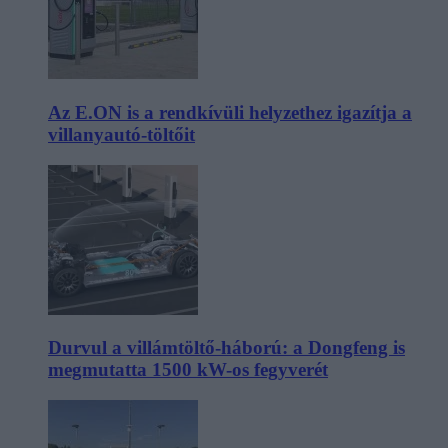
Az E.ON is a rendkívüli helyzethez igazítja a
villanyautó-töltőit
Durvul a villámtöltő-háború: a Dongfeng is
megmutatta 1500 kW-os fegyverét