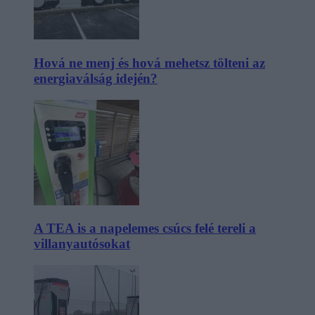
Hová ne menj és hová mehetsz tölteni az
energiaválság idején?
A TEA is a napelemes csúcs felé tereli a
villanyautósokat