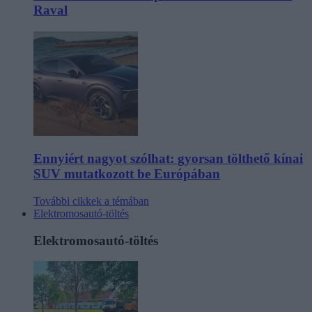
Raval
Ennyiért nagyot szólhat: gyorsan tölthető kínai
SUV mutatkozott be Európában
További cikkek a témában
Elektromosautó-töltés
Elektromosautó-töltés