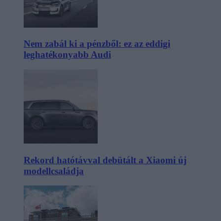
Nem zabál ki a pénzből: ez az eddigi
leghatékonyabb Audi
Rekord hatótávval debütált a Xiaomi új
modellcsaládja