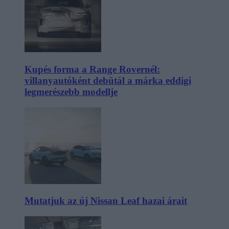
Kupés forma a Range Rovernél:
villanyautóként debütál a márka eddigi
legmerészebb modellje
Mutatjuk az új Nissan Leaf hazai árait