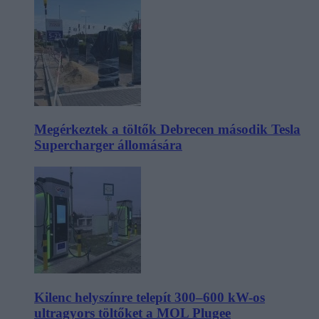
Megérkeztek a töltők Debrecen második Tesla
Supercharger állomására
Kilenc helyszínre telepít 300–600 kW-os
ultragyors töltőket a MOL Plugee