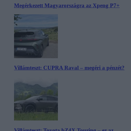
Megérkezett Magyarországra az Xpeng P7+
Villámteszt: CUPRA Raval – megéri a pénzét?
Villámteszt: Toyota bZ4X Touring – ez az,