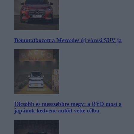
Bemutatkozott a Mercedes új városi SUV-ja
Olcsóbb és messzebbre megy: a BYD most a
japánok kedvenc autóit vette célba