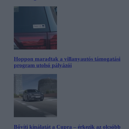
Hoppon maradtak a villanyautós támogatási
program utolsó pályázói
Bővíti kínálatát a Cupra – érkezik az olcsóbb