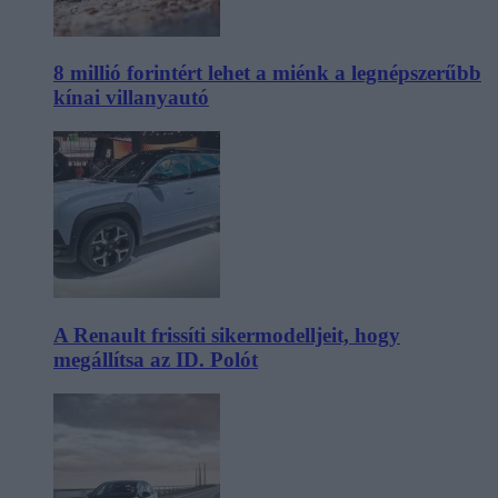
8 millió forintért lehet a miénk a legnépszerűbb
kínai villanyautó
A Renault frissíti sikermodelljeit, hogy
megállítsa az ID. Polót