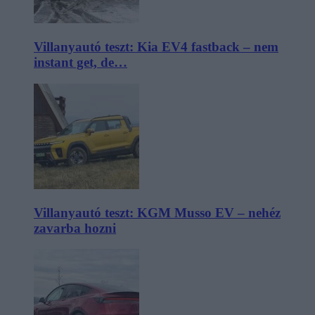
Villanyautó teszt: Kia EV4 fastback – nem
instant get, de…
Villanyautó teszt: KGM Musso EV – nehéz
zavarba hozni