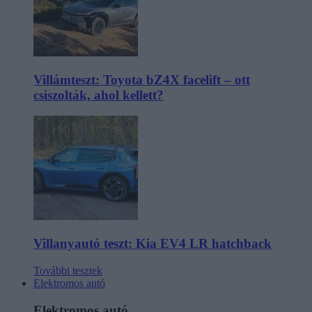
Villámteszt: Toyota bZ4X facelift – ott
csiszolták, ahol kellett?
Villanyautó teszt: Kia EV4 LR hatchback
További tesztek
Elektromos autó
Elektromos autó