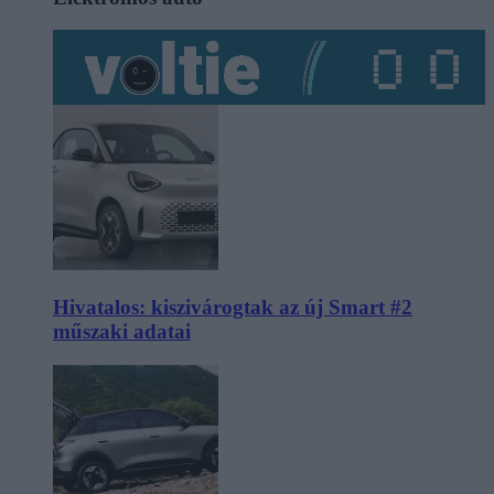
Hivatalos: kiszivárogtak az új Smart #2
műszaki adatai