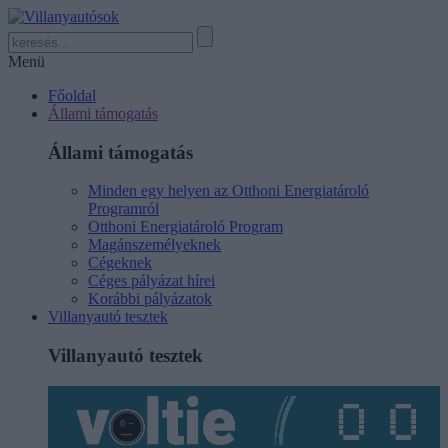
Menü
Főoldal
Állami támogatás
Állami támogatás
Minden egy helyen az Otthoni Energiatároló
Programról
Otthoni Energiatároló Program
Magánszemélyeknek
Cégeknek
Céges pályázat hírei
Korábbi pályázatok
Villanyautó tesztek
Villanyautó tesztek