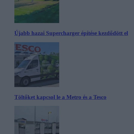
Újabb hazai Supercharger építése kezdődött el
Töltőket kapcsol le a Metro és a Tesco