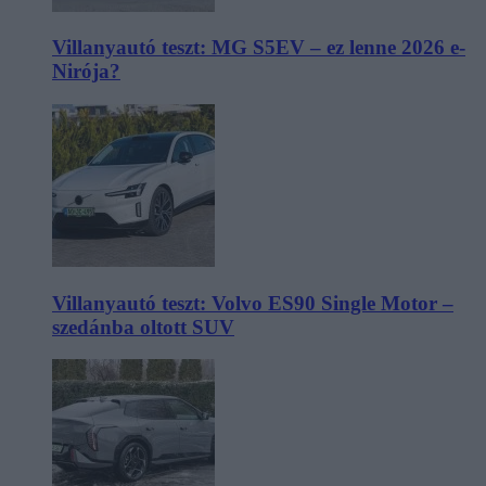
Villanyautó teszt: MG S5EV – ez lenne 2026 e-
Nirója?
Villanyautó teszt: Volvo ES90 Single Motor –
szedánba oltott SUV