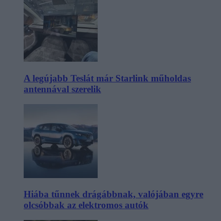
A legújabb Teslát már Starlink műholdas
antennával szerelik
Hiába tűnnek drágábbnak, valójában egyre
olcsóbbak az elektromos autók