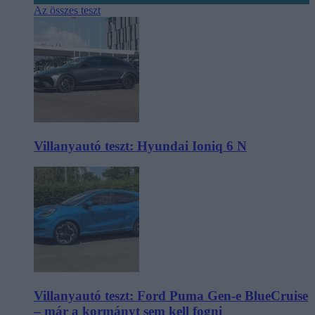
Az összes teszt
Villanyautó teszt: Hyundai Ioniq 6 N
Villanyautó teszt: Ford Puma Gen-e BlueCruise
– már a kormányt sem kell fogni