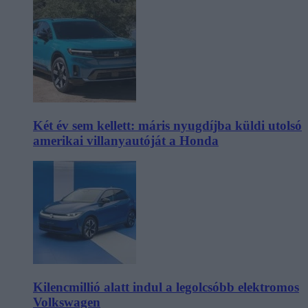
Két év sem kellett: máris nyugdíjba küldi utolsó
amerikai villanyautóját a Honda
Kilencmillió alatt indul a legolcsóbb elektromos
Volkswagen