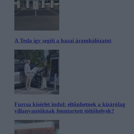
A Tesla így segíti a hazai áramhálózatot
Furcsa kísérlet indul: eltűnhetnek a kizárólag
villanyautóknak fenntartott töltőhelyek?