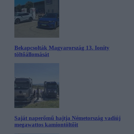
Bekapcsolták Magyarország 13. Ionity
töltőállomását
Saját naperőmű hajtja Németország vadiúj
megawattos kamiontöltőit