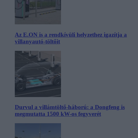
Az E.ON is a rendkívüli helyzethez igazítja a
villanyautó-töltőit
Durvul a villámtöltő-háború: a Dongfeng is
megmutatta 1500 kW-os fegyverét