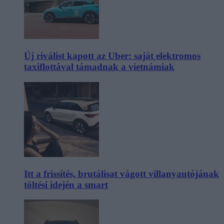
Új riválist kapott az Uber: saját elektromos
taxiflottával támadnak a vietnámiak
Itt a frissítés, brutálisat vágott villanyautójának
töltési idején a smart