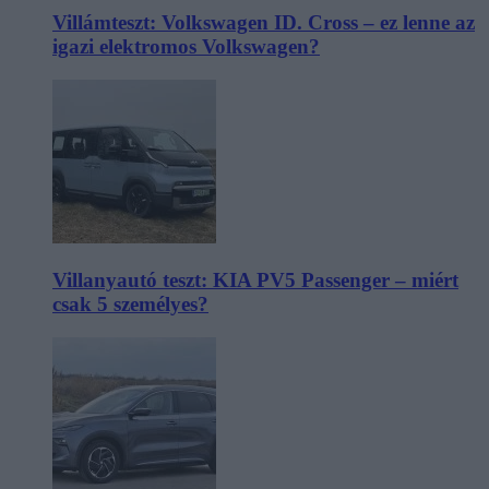
Villámteszt: Volkswagen ID. Cross – ez lenne az
igazi elektromos Volkswagen?
Villanyautó teszt: KIA PV5 Passenger – miért
csak 5 személyes?