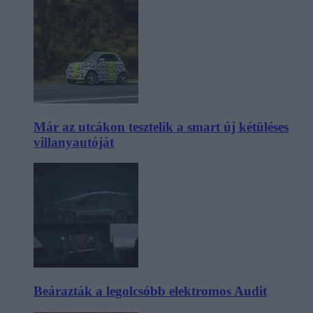
Már az utcákon tesztelik a smart új kétüléses
villanyautóját
Beárazták a legolcsóbb elektromos Audit