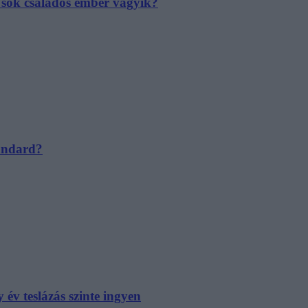
e sok családos ember vágyik?
tandard?
év teslázás szinte ingyen