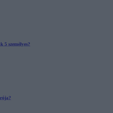
ak 5 személyes?
irója?