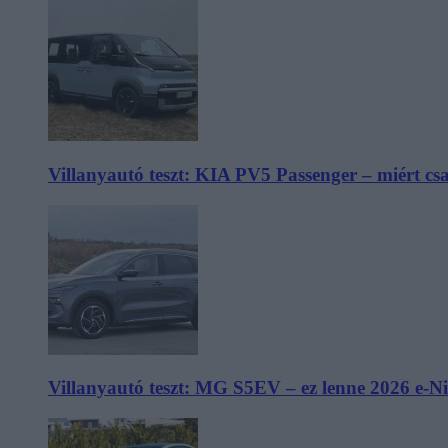
Villanyautó teszt: KIA PV5 Passenger – miért cs
Villanyautó teszt: MG S5EV – ez lenne 2026 e-N