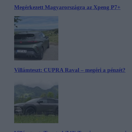
Megérkezett Magyarországra az Xpeng P7+
Villámteszt: CUPRA Raval – megéri a pénzét?