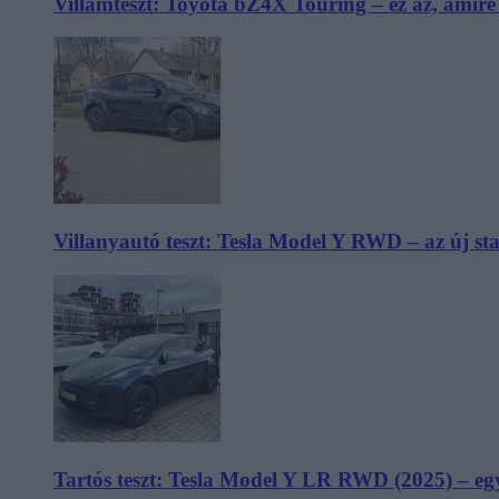
Villámteszt: Toyota bZ4X Touring – ez az, amir
Villanyautó teszt: Tesla Model Y RWD – az új s
Tartós teszt: Tesla Model Y LR RWD (2025) – egy 