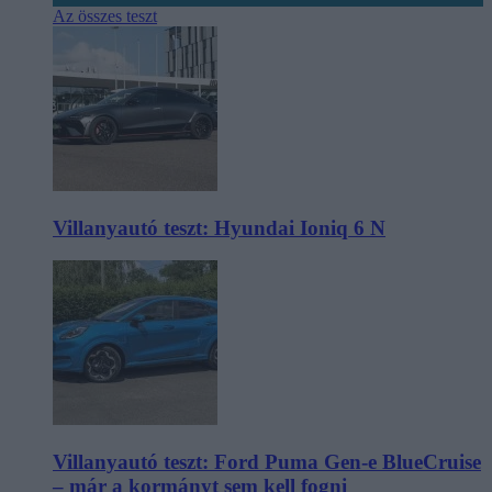
Az összes teszt
Villanyautó teszt: Hyundai Ioniq 6 N
Villanyautó teszt: Ford Puma Gen-e BlueCruise
– már a kormányt sem kell fogni