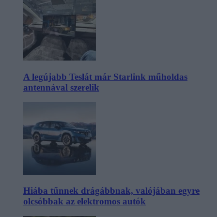
A legújabb Teslát már Starlink műholdas
antennával szerelik
Hiába tűnnek drágábbnak, valójában egyre
olcsóbbak az elektromos autók