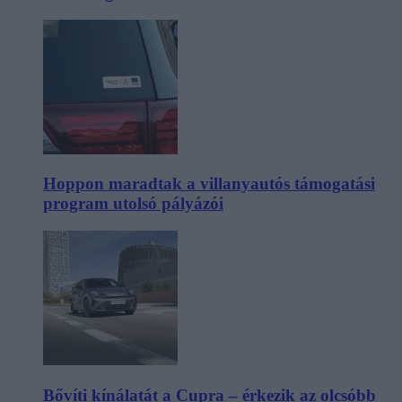
Hoppon maradtak a villanyautós támogatási
program utolsó pályázói
Bővíti kínálatát a Cupra – érkezik az olcsóbb