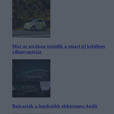
Már az utcákon tesztelik a smart új kétüléses
villanyautóját
Beárazták a legolcsóbb elektromos Audit