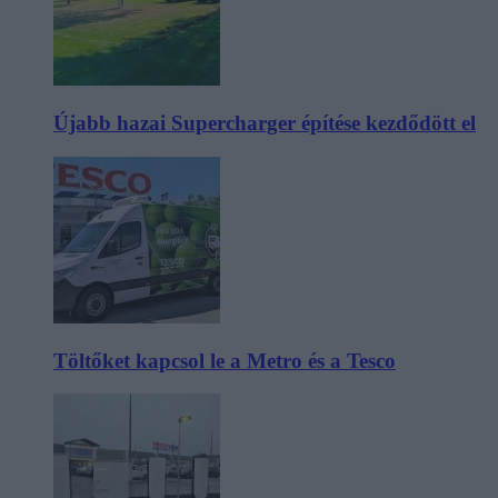
Újabb hazai Supercharger építése kezdődött el
Töltőket kapcsol le a Metro és a Tesco