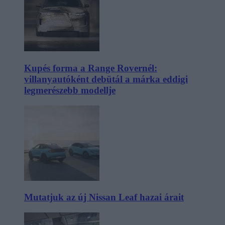
Kupés forma a Range Rovernél:
villanyautóként debütál a márka eddigi
legmerészebb modellje
Mutatjuk az új Nissan Leaf hazai árait