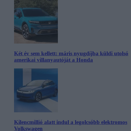
Két év sem kellett: máris nyugdíjba küldi utolsó
amerikai villanyautóját a Honda
Kilencmillió alatt indul a legolcsóbb elektromos
Volkswagen