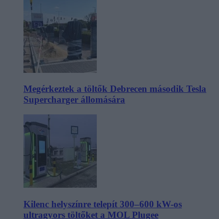
Megérkeztek a töltők Debrecen második Tesla
Supercharger állomására
Kilenc helyszínre telepít 300–600 kW-os
ultragyors töltőket a MOL Plugee