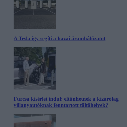
A Tesla így segíti a hazai áramhálózatot
Furcsa kísérlet indul: eltűnhetnek a kizárólag
villanyautóknak fenntartott töltőhelyek?