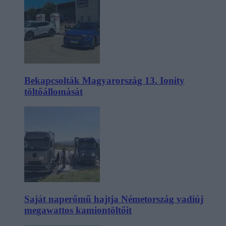
Bekapcsolták Magyarország 13. Ionity
töltőállomását
Saját naperőmű hajtja Németország vadiúj
megawattos kamiontöltőit