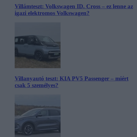
Villámteszt: Volkswagen ID. Cross – ez lenne az
igazi elektromos Volkswagen?
Villanyautó teszt: KIA PV5 Passenger – miért
csak 5 személyes?