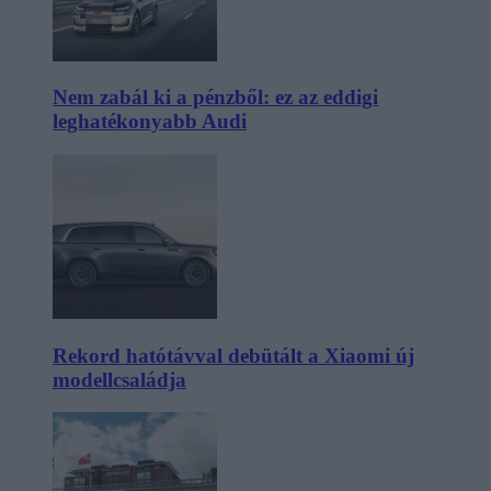
Nem zabál ki a pénzből: ez az eddigi
leghatékonyabb Audi
Rekord hatótávval debütált a Xiaomi új
modellcsaládja