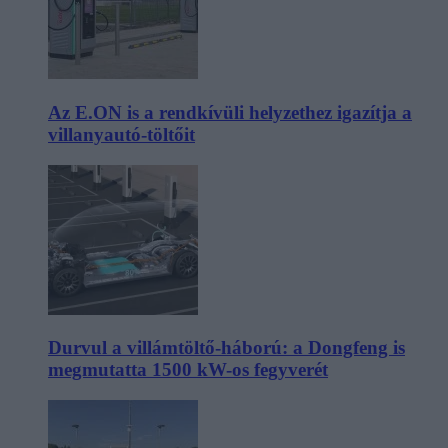
Az E.ON is a rendkívüli helyzethez igazítja a
villanyautó-töltőit
Durvul a villámtöltő-háború: a Dongfeng is
megmutatta 1500 kW-os fegyverét