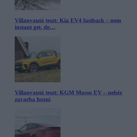
Villanyautó teszt: Kia EV4 fastback – nem
instant get, de…
Villanyautó teszt: KGM Musso EV – nehéz
zavarba hozni