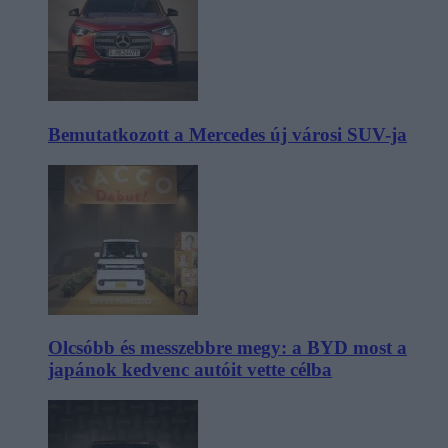
Bemutatkozott a Mercedes új városi SUV-ja
Olcsóbb és messzebbre megy: a BYD most a
japánok kedvenc autóit vette célba