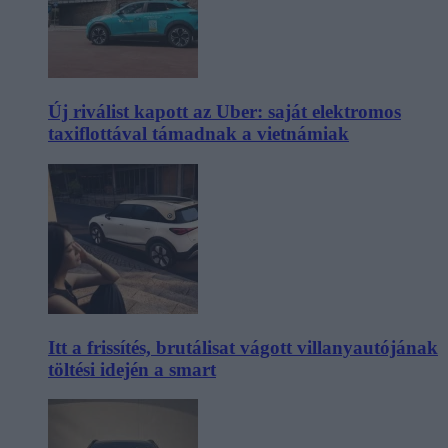
Új riválist kapott az Uber: saját elektromos
taxiflottával támadnak a vietnámiak
Itt a frissítés, brutálisat vágott villanyautójának
töltési idején a smart