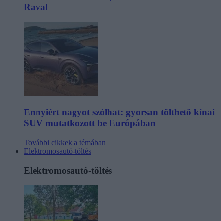
Raval
Ennyiért nagyot szólhat: gyorsan tölthető kínai
SUV mutatkozott be Európában
További cikkek a témában
Elektromosautó-töltés
Elektromosautó-töltés