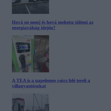
Hová ne menj és hová mehetsz tölteni az
energiaválság idején?
A TEA is a napelemes csúcs felé tereli a
villanyautósokat