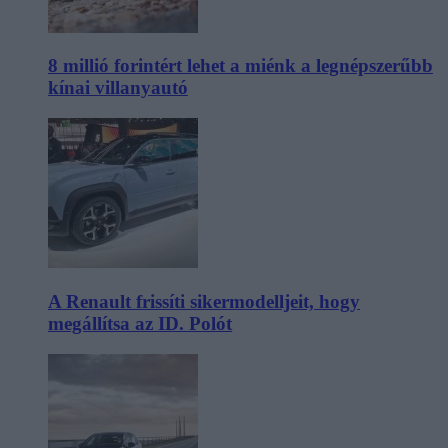
8 millió forintért lehet a miénk a legnépszerűbb
kínai villanyautó
A Renault frissíti sikermodelljeit, hogy
megállítsa az ID. Polót