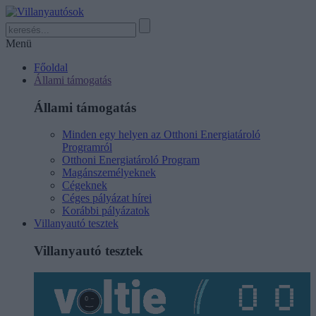
Menü
Főoldal
Állami támogatás
Állami támogatás
Minden egy helyen az Otthoni Energiatároló
Programról
Otthoni Energiatároló Program
Magánszemélyeknek
Cégeknek
Céges pályázat hírei
Korábbi pályázatok
Villanyautó tesztek
Villanyautó tesztek