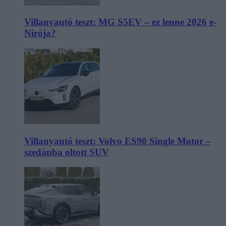
Villanyautó teszt: MG S5EV – ez lenne 2026 e-
Nirója?
Villanyautó teszt: Volvo ES90 Single Motor –
szedánba oltott SUV