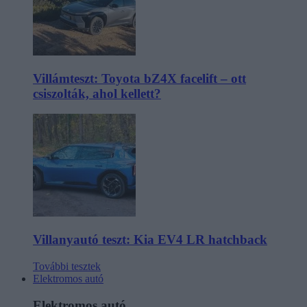
Villámteszt: Toyota bZ4X facelift – ott
csiszolták, ahol kellett?
Villanyautó teszt: Kia EV4 LR hatchback
További tesztek
Elektromos autó
Elektromos autó