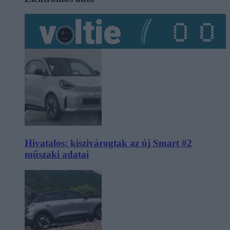
Hivatalos: kiszivárogtak az új Smart #2
műszaki adatai