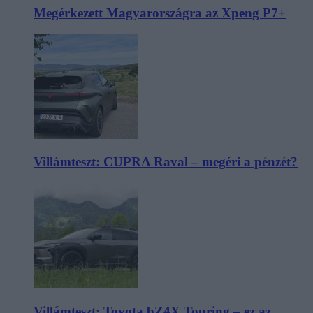
Megérkezett Magyarországra az Xpeng P7+
Villámteszt: CUPRA Raval – megéri a pénzét?
Villámteszt: Toyota bZ4X Touring – ez az,