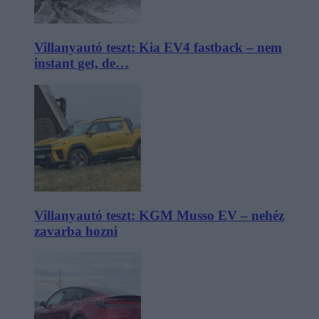
Villanyautó teszt: Kia EV4 fastback – nem
instant get, de…
Villanyautó teszt: KGM Musso EV – nehéz
zavarba hozni