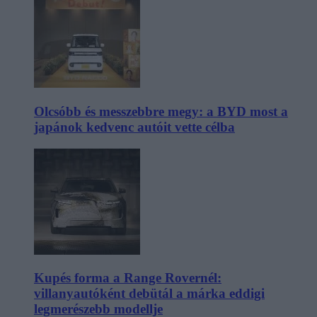
Olcsóbb és messzebbre megy: a BYD most a
japánok kedvenc autóit vette célba
Kupés forma a Range Rovernél:
villanyautóként debütál a márka eddigi
legmerészebb modellje