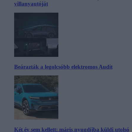
villanyautóját
Beárazták a legolcsóbb elektromos Audit
Két év sem kellett: máris nyugdíjba küldi utolsó