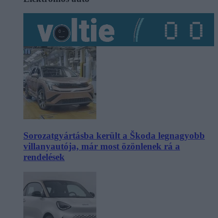
Sorozatgyártásba került a Škoda legnagyobb
villanyautója, már most özönlenek rá a
rendelések