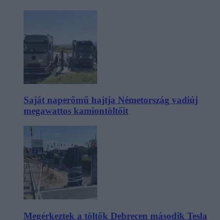
Saját naperőmű hajtja Németország vadiúj
megawattos kamiontöltőit
Megérkeztek a töltők Debrecen második Tesla