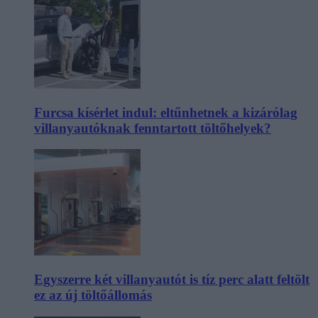
Furcsa kísérlet indul: eltűnhetnek a kizárólag
villanyautóknak fenntartott töltőhelyek?
Egyszerre két villanyautót is tíz perc alatt feltölt
ez az új töltőállomás