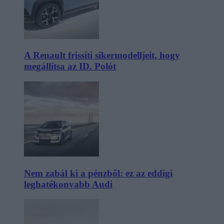
A Renault frissíti sikermodelljeit, hogy
megállítsa az ID. Polót
Nem zabál ki a pénzből: ez az eddigi
leghatékonyabb Audi