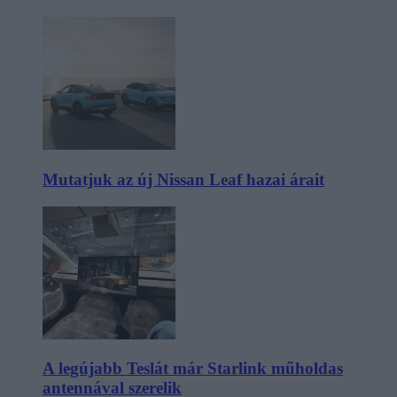
Mutatjuk az új Nissan Leaf hazai árait
A legújabb Teslát már Starlink műholdas
antennával szerelik