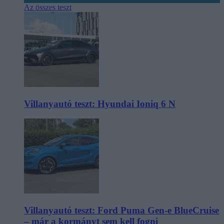
Az összes teszt
Villanyautó teszt: Hyundai Ioniq 6 N
Villanyautó teszt: Ford Puma Gen-e BlueCruise
– már a kormányt sem kell fogni