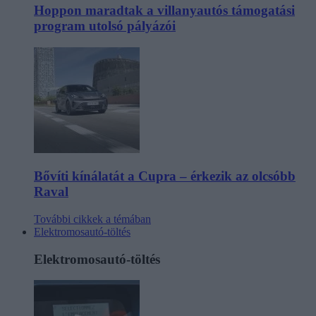
Hoppon maradtak a villanyautós támogatási
program utolsó pályázói
Bővíti kínálatát a Cupra – érkezik az olcsóbb
Raval
További cikkek a témában
Elektromosautó-töltés
Elektromosautó-töltés