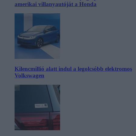
amerikai villanyautóját a Honda
Kilencmillió alatt indul a legolcsóbb elektromos
Volkswagen