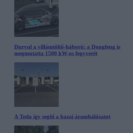
Durvul a villámtöltő-háború: a Dongfeng is
megmutatta 1500 kW-os fegyverét
A Tesla így segíti a hazai áramhálózatot