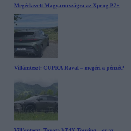
Megérkezett Magyarországra az Xpeng P7+
Villámteszt: CUPRA Raval – megéri a pénzét?
Villámteszt: Toyota bZ4X Touring – ez az,