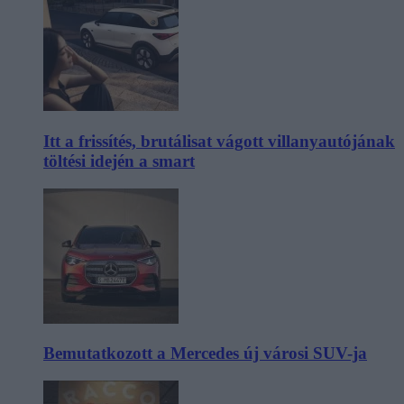
Itt a frissítés, brutálisat vágott villanyautójának
töltési idején a smart
Bemutatkozott a Mercedes új városi SUV-ja