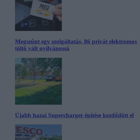
Megszűnt egy szolgáltatás, 86 privát elektromos
töltő vált nyilvánossá
Újabb hazai Supercharger építése kezdődött el