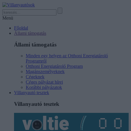
Menü
Főoldal
Állami támogatás
Állami támogatás
Minden egy helyen az Otthoni Energiatároló
Programról
Otthoni Energiatároló Program
Magánszemélyeknek
Cégeknek
Céges pályázat hírei
Korábbi pályázatok
Villanyautó tesztek
Villanyautó tesztek