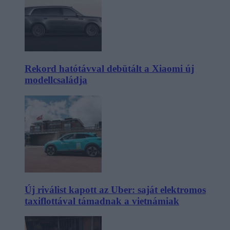
Rekord hatótávval debütált a Xiaomi új
modellcsaládja
Új riválist kapott az Uber: saját elektromos
taxiflottával támadnak a vietnámiak