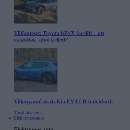
Villámteszt: Toyota bZ4X facelift – ott
csiszolták, ahol kellett?
Villanyautó teszt: Kia EV4 LR hatchback
További tesztek
Elektromos autó
Elektromos autó