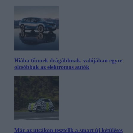
Hiába tűnnek drágábbnak, valójában egyre
olcsóbbak az elektromos autók
Már az utcákon tesztelik a smart új kétüléses