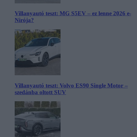
Villanyautó teszt: MG S5EV – ez lenne 2026 e-
Nirója?
Villanyautó teszt: Volvo ES90 Single Motor –
szedánba oltott SUV