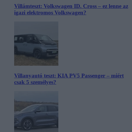
Villámteszt: Volkswagen ID. Cross – ez lenne az
igazi elektromos Volkswagen?
Villanyautó teszt: KIA PV5 Passenger – miért
csak 5 személyes?