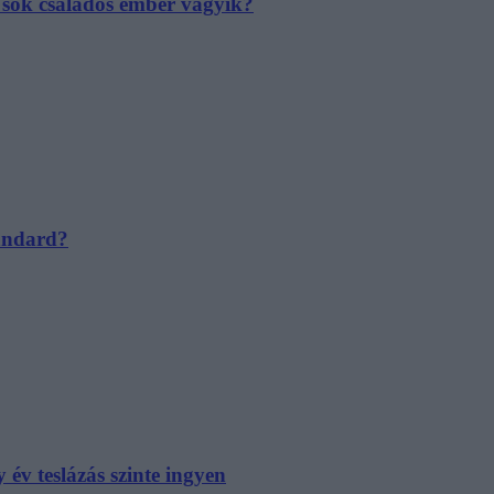
e sok családos ember vágyik?
tandard?
év teslázás szinte ingyen