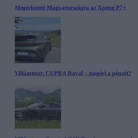
Megérkezett Magyarországra az Xpeng P7+
Villámteszt: CUPRA Raval – megéri a pénzét?