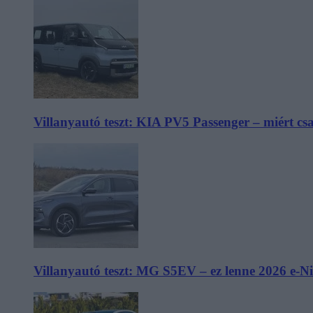
Villanyautó teszt: KIA PV5 Passenger – miért cs
Villanyautó teszt: MG S5EV – ez lenne 2026 e-N