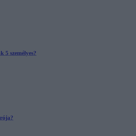
ak 5 személyes?
irója?