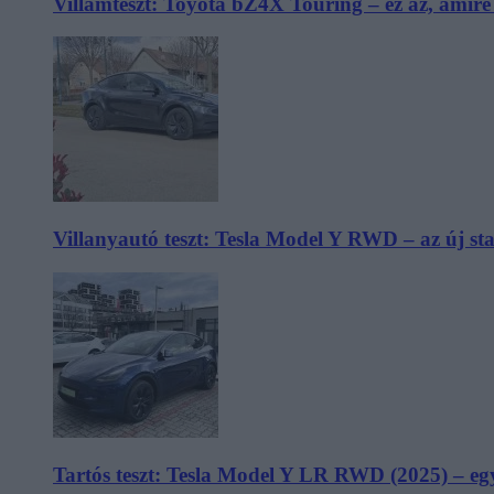
Villámteszt: Toyota bZ4X Touring – ez az, amir
Villanyautó teszt: Tesla Model Y RWD – az új s
Tartós teszt: Tesla Model Y LR RWD (2025) – egy 